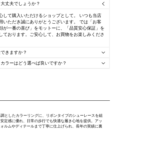
て大丈夫でしょうか？

心して購入いただけるショップとして。 いつも当店
用いただき誠にありがとうございます。 では「お客
顔が一番の喜び」をモットーに、「品質安心保証」を
しております。ご安心して、お買物をお楽しみくださ
金できますか？

とカラーはどう選べば良いですか？

基調としたカラーリングに、リボンタイプのシューレースを組
と安定感に優れ、日常の歩行でも快適な履き心地を提供。アッ
フォルムやディテールまで丁寧に仕上げられ、長年の実績に裏