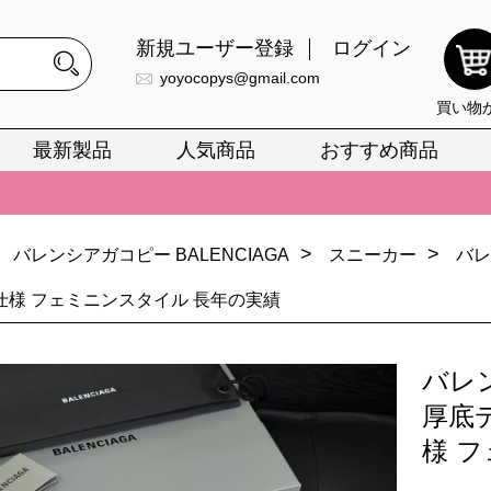
新規ユーザー登録
ログイン
yoyocopys@gmail.com
買い物
最新製品
人気商品
おすすめ商品
正銘のn級スーパーコピーのみ取扱い。最高品質の再現度を安心してお選
026春の新作続々更新中！期間中のご注文でお得な割引をご利用いただ
>
>
バレンシアガコピー BALENCIAGA
スニーカー
バレ
イ・ヴィトンスーパーコピー バッグ最新モデルが登場。上質な仕上が
仕様 フェミニンスタイル 長年の実績
正銘のn級スーパーコピーのみ取扱い。最高品質の再現度を安心してお選
026春の新作続々更新中！期間中のご注文でお得な割引をご利用いただ
バレ
イ・ヴィトンスーパーコピー バッグ最新モデルが登場。上質な仕上が
厚底
様 