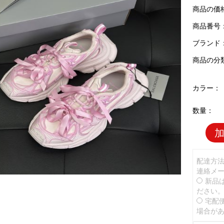
商品の価
商品番号：B
ブランド
商品の分
カラー：
数量：
配達方
連絡メ
新品
ださい
宅配
場合が