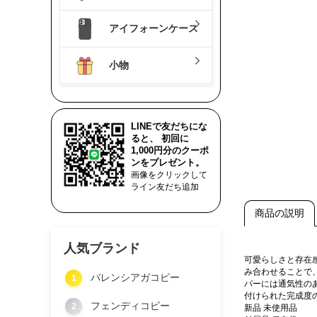
アイフォーンケース
小物
LINEで友だちにな
ると、 初回に
1,000円分のクーポ
ンをプレゼント。
画像をクリックして
ライン友だち追加
商品の説明
人気ブランド
可愛らしさと存在
み合わせることで
バレンシアガコピー
1
パーには通気性の
付けられた完成度
フェンディコピー
2
新品 未使用品