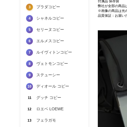
付属品 保存袋
弊社が全部の商品
プラダコピー
3
※画像の商品は光
品質保証：お届い
シャネルコピー
4
セリーヌコピー
5
エルメスコピー
6
ルイヴィトンコピー
7
ヴェトモンコピー
8
ステューシー
9
ディオール コピー
10
グッチ コピー
11
ロエベ LOEWE
12
フェラガモ
13