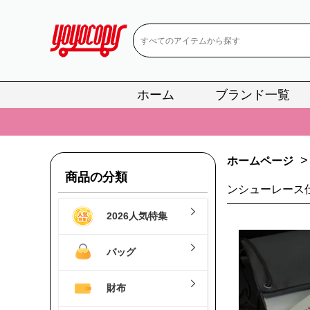
ホーム
ブランド一覧
📢
当店は正真
📢
2
>
ホームページ
📢
新作入荷！ル
商品の分類
ンシューレース
📢
当店は正真
2026人気特集
📢
2
📢
新作入荷！ル
バッグ
財布