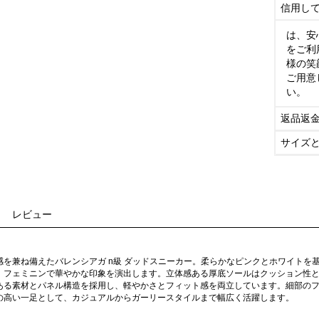
信用し
は、安
をご利
様の笑
ご用意
い。
返品返
サイズ
レビュー
感を兼ね備えたバレンシアガ n級 ダッドスニーカー。柔らかなピンクとホワイトを
、フェミニンで華やかな印象を演出します。立体感ある厚底ソールはクッション性
ある素材とパネル構造を採用し、軽やかさとフィット感を両立しています。細部の
の高い一足として、カジュアルからガーリースタイルまで幅広く活躍します。