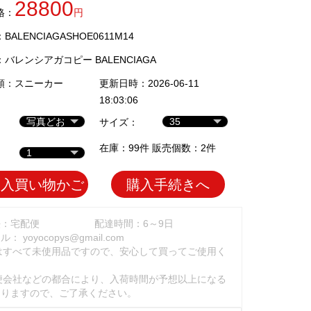
28800
格：
円
ALENCIAGASHOE0611M14
：
バレンシアガコピー BALENCIAGA
類：
スニーカー
更新日時：2026-06-11
18:03:06
サイズ：
在庫：99件 販売個数：2件
加入買い物かご
購入手続きへ
法：宅配便
配達時間：6～9日
ール：
yoyocopys@gmail.com
はすべて未使用品ですので、安心して買ってご使用く
。
便会社などの都合により、入荷時間が予想以上になる
ありますので、ご了承ください。