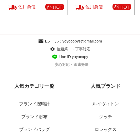
佐川急便
佐川急便
HOT
HOT
Eメール：
yoyocopys@gmail.com
信頼第一・丁寧対応
Line ID:yoyocopy
安心対応・迅速発送
人気カテゴリ一覧
人気ブランド
ブランド腕時計
ルイヴィトン
ブランド財布
グッチ
ブランドバッグ
ロレックス