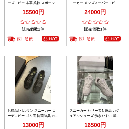
ーズコピー 本革 柔軟 スポーツシ
ニーカー メンズスーパーコピー
ューズ 高級感 メンズ ホワイト
カジュアル 運動 スニーカー 軽量
15500円
24000円
シンプル ホワイト
販売個数1件
販売個数1件
佐川急便
佐川急便
HOT
HOT
お得品‼バルマン スニーカー コ
スニーカー セリーヌＮ級品 カジ
ーデコピー ゴム底 抗菌防臭 カジ
ュアルシューズ 歩きやすい 運動
ュアルシューズ 運動 ランニング
男女兼用 ホワイト
13000円
16500円
ブラック