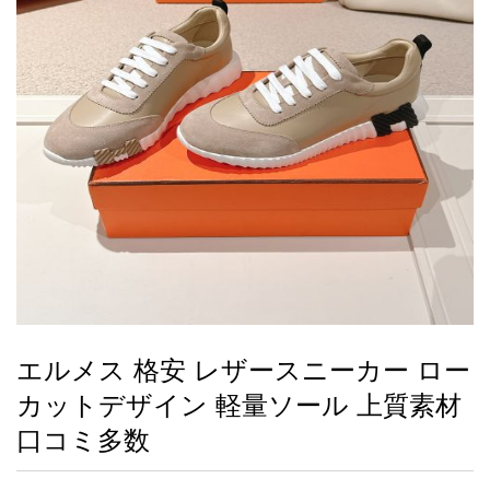
録
ー
ら
アイフォーンケ
管
せ
2026人気特集
アクセサリー
衣装セット
住まい用品
スカーフ
バッグ
ズボン
ベルト
財布
時計
小物
服
靴
ース
理
最
新
製
品
エルメス 格安 レザースニーカー ロー
お
カットデザイン 軽量ソール 上質素材
す
す
口コミ多数
め
商