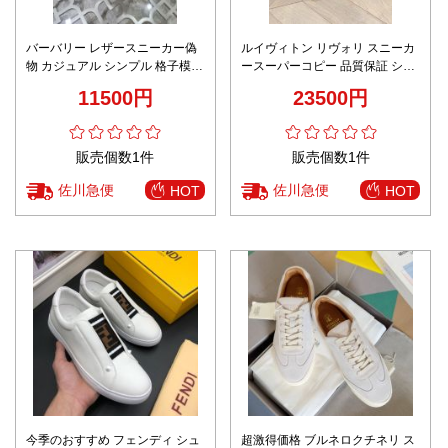
バーバリー レザースニーカー偽
ルイヴィトン リヴォリ スニーカ
物 カジュアル シンプル 格子模様
ースーパーコピー 品質保証 シュ
キャンバスシューズ 軽量 ブラウ
ーズ 運動 ランニング 大人気 ホ
11500円
23500円
ン
ワイト
販売個数1件
販売個数1件
佐川急便
佐川急便
HOT
HOT
今季のおすすめ フェンディ シュ
超激得価格 ブルネロクチネリ ス