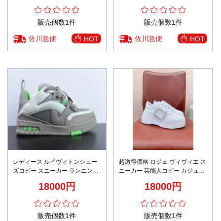
販売個数1件
販売個数1件
佐川急便
佐川急便
HOT
HOT
レディース ルイヴィトンシュー
超激得価格 ロジェ ヴィヴィエ ス
ズコピー スニーカー ランニング
ニーカー 芸能人コピー カジュア
カジュアル 限定品 柔らかい 型番
ル 運動 ランニング 厚底 レザー
18000円
18000円
G8S7H グレイ
ホワイト
販売個数1件
販売個数1件