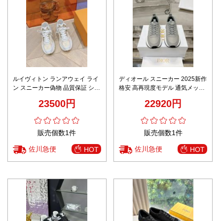
ルイヴィトン ランアウェイ ライ
ディオール スニーカー 2025新作
ン スニーカー偽物 品質保証 シュ
格安 高再現度モデル 通気メッシ
ーズ 運動 ランニング 花柄 ベー
ュ仕様 上質レザー使用 精密ディ
23500円
22920円
ジュ色
テール 即納対応
販売個数1件
販売個数1件
佐川急便
佐川急便
HOT
HOT