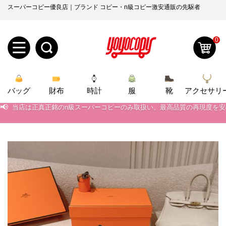
スーパーコピー優良店｜ブランド コピー・n級コピー激安通販の先駆者
0
新
バッグ
規
ロ
財布
時計
服
靴
アクセサリ
📢
当店は正真正銘のn級スーパーコピーのみ取扱い。最高品質の再現度を
📢
2026春の新作続々更新中！期間中のご注文でお得な割引をご利用いただ
ユ
グ
📢
新作入荷！ルイ・ヴィトンスーパーコピー バッグ最新モデルが登場。上
0
ー
イ
📢
当店は正真正銘のn級スーパーコピーのみ取扱い。最高品質の再現度を
ザ
ン
オ
📢
2026春の新作続々更新中！期間中のご注文でお得な割引をご利用いただ
ー
ー
お
📢
新作入荷！ルイ・ヴィトンスーパーコピー バッグ最新モデルが登場。上
yoyocopys@gmail.com
登
ダ
知