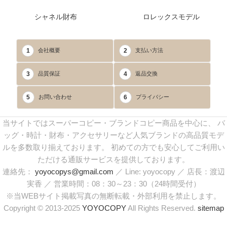
シャネル財布
ロレックスモデル
1
2
会社概要
支払い方法
3
4
品質保証
返品交換
5
6
お問い合わせ
プライバシー
当サイトではスーパーコピー・ブランドコピー商品を中心に、 バ
ッグ・時計・財布・アクセサリーなど人気ブランドの高品質モデ
ルを多数取り揃えております。 初めての方でも安心してご利用い
ただける通販サービスを提供しております。
連絡先：
yoyocopys@gmail.com
／ Line: yoyocopy ／ 店長：渡辺
実香 ／ 営業時間：08：30～23：30（24時間受付）
※当WEBサイト掲載写真の無断転載・外部利用を禁止します。
Copyright © 2013-2025
YOYOCOPY
All Rights Reserved.
sitemap