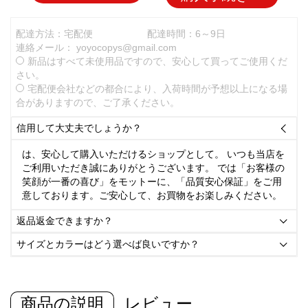
配達方法：宅配便
配達時間：6～9日
連絡メール：
yoyocopys@gmail.com
新品はすべて未使用品ですので、安心して買ってご使用くだ
さい。
宅配便会社などの都合により、入荷時間が予想以上になる場
合がありますので、ご了承ください。
信用して大丈夫でしょうか？

は、安心して購入いただけるショップとして。 いつも当店を
ご利用いただき誠にありがとうございます。 では「お客様の
笑顔が一番の喜び」をモットーに、「品質安心保証」をご用
意しております。ご安心して、お買物をお楽しみください。
返品返金できますか？

サイズとカラーはどう選べば良いですか？

商品の説明
レビュー