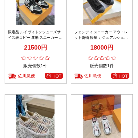
限定品 ルイヴィトンシューズサ
フェンディ スニーカー アウトレ
イズ表コピー 運動 スニーカー ラ
ット偽物 軽量 カジュアルシュー
ンニング カジュアル メンズ ブラ
ズ 柔軟 スポーツ ブラック
21500円
18000円
ック
販売個数1件
販売個数1件
佐川急便
佐川急便
HOT
HOT