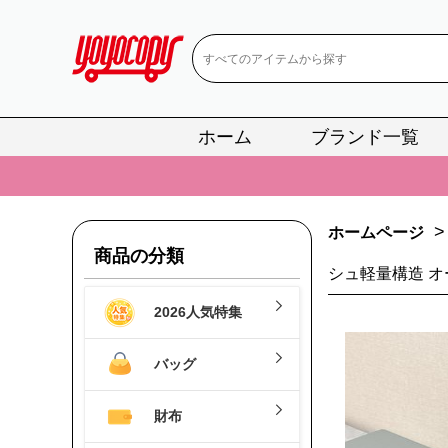
ホーム
ブランド一覧
📢
当店は正真
📢
2
>
ホームページ
📢
新作入荷！ル
商品の分類
シュ軽量構造 オ
📢
当店は正真
2026人気特集
📢
2
📢
新作入荷！ル
バッグ
財布