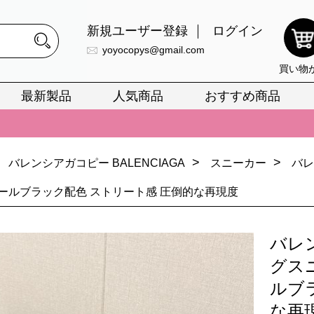
新規ユーザー登録
ログイン
yoyocopys@gmail.com
買い物
最新製品
人気商品
おすすめ商品
正銘のn級スーパーコピーのみ取扱い。最高品質の再現度を安心してお選
026春の新作続々更新中！期間中のご注文でお得な割引をご利用いただ
>
>
バレンシアガコピー BALENCIAGA
スニーカー
バレ
イ・ヴィトンスーパーコピー バッグ最新モデルが登場。上質な仕上が
ールブラック配色 ストリート感 圧倒的な再現度
正銘のn級スーパーコピーのみ取扱い。最高品質の再現度を安心してお選
026春の新作続々更新中！期間中のご注文でお得な割引をご利用いただ
バレ
イ・ヴィトンスーパーコピー バッグ最新モデルが登場。上質な仕上が
グス
ルブ
な再