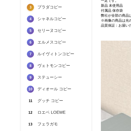
一足です。
新品 未使用品
プラダコピー
3
付属品 保存袋
弊社が全部の商品
シャネルコピー
4
※画像の商品は光
品質保証：お届い
セリーヌコピー
5
エルメスコピー
6
ルイヴィトンコピー
7
ヴェトモンコピー
8
ステューシー
9
ディオール コピー
10
グッチ コピー
11
ロエベ LOEWE
12
フェラガモ
13