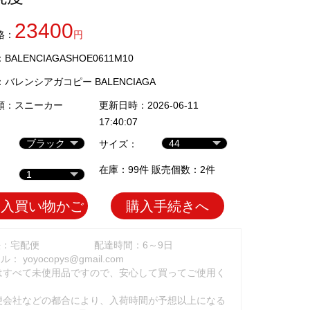
23400
格：
円
ALENCIAGASHOE0611M10
：
バレンシアガコピー BALENCIAGA
類：
スニーカー
更新日時：2026-06-11
17:40:07
サイズ：
在庫：99件 販売個数：2件
加入買い物かご
購入手続きへ
法：宅配便
配達時間：6～9日
ール：
yoyocopys@gmail.com
はすべて未使用品ですので、安心して買ってご使用く
。
便会社などの都合により、入荷時間が予想以上になる