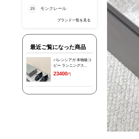
モンクレール
25
ブランド一覧を見る
最近ご覧になった商品
バレンシアガ 本物級コ
ピー ランニングス...
23400
円