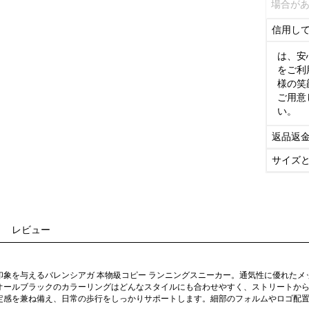
場合が
信用し
は、安
をご利
様の笑
ご用意
い。
返品返
サイズ
レビュー
印象を与えるバレンシアガ 本物級コピー ランニングスニーカー。通気性に優れた
オールブラックのカラーリングはどんなスタイルにも合わせやすく、ストリートか
定感を兼ね備え、日常の歩行をしっかりサポートします。細部のフォルムやロゴ配