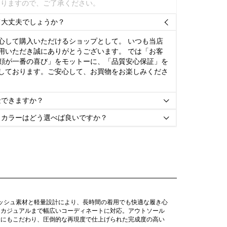
ありますので、ご了承ください。
て大丈夫でしょうか？

心して購入いただけるショップとして。 いつも当店
用いただき誠にありがとうございます。 では「お客
顔が一番の喜び」をモットーに、「品質安心保証」を
しております。ご安心して、お買物をお楽しみくださ
金できますか？

とカラーはどう選べば良いですか？

メッシュ素材と軽量設計により、長時間の着用でも快適な履き心
らカジュアルまで幅広いコーディネートに対応。アウトソール
置にもこだわり、圧倒的な再現度で仕上げられた完成度の高い