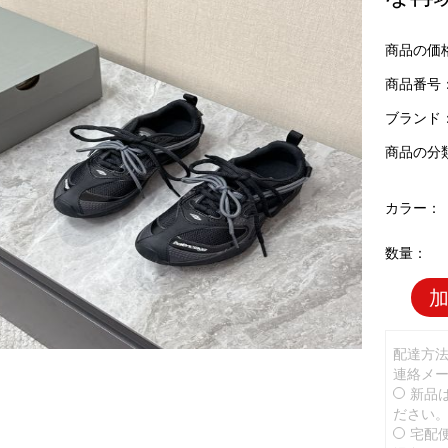
商品の価
商品番号：B
ブランド
商品の分
カラー：
数量：
配達方
連絡メ
新品
ださい
宅配