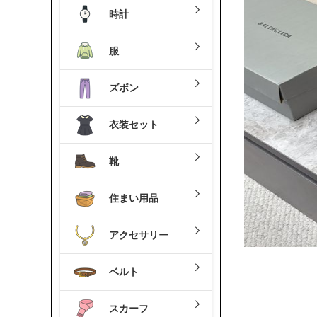
時計
服
ズボン
衣装セット
靴
住まい用品
アクセサリー
ベルト
スカーフ