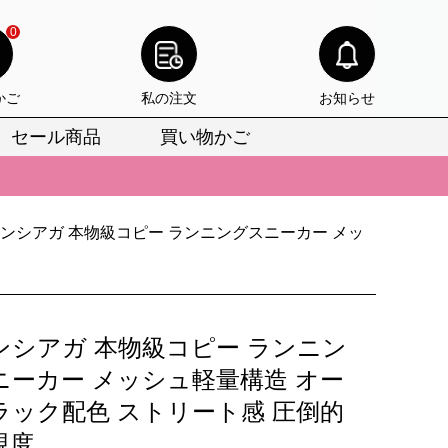
0
かご
私の注文
お知らせ
セール商品
買い物かご
びいただけます。
けます。
ンシアガ 本物級コピー ランニングスニーカー メッ
りをお見逃しなく。
びいただけます。
けます。
ンシアガ 本物級コピー ランニン
りをお見逃しなく。
ニーカー メッシュ軽量構造 オー
ラック配色 ストリート感 圧倒的
現度