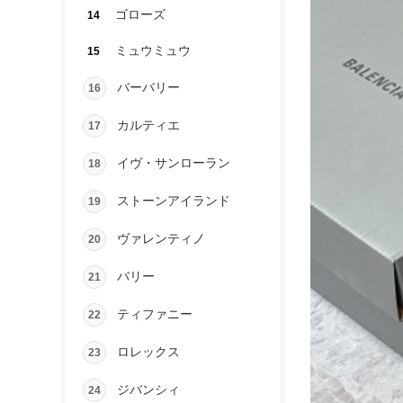
ゴローズ
14
ミュウミュウ
15
バーバリー
16
カルティエ
17
イヴ・サンローラン
18
ストーンアイランド
19
ヴァレンティノ
20
バリー
21
ティファニー
22
ロレックス
23
ジバンシィ
24