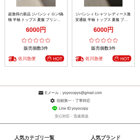
超激得の新品 ジバンシィ ロンt偽
ジバンシィ tシャツ レディース激
物 半袖 トップス 夏服 プリント
安通販 半袖 トップス 夏服 プリ
純綿 個性的 男女兼用 ブラック
ント 純綿 通気性いい ホワイト
6000円
6000円
販売個数3件
販売個数3件
佐川急便
佐川急便
HOT
HOT
Eメール：
yoyocopys@gmail.com
信頼第一・丁寧対応
Line ID:yoyocopy
安心対応・迅速発送
人気カテゴリ一覧
人気ブランド