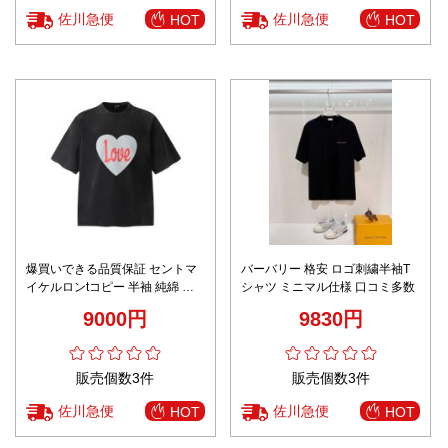
佐川急便
佐川急便
HOT
HOT
爆買いできる品質保証 セントマ
バーバリー 格安 ロゴ刺繍半袖T
イケルロンtコピー 半袖 純綿 ト
シャツ ミニマル仕様 口コミ多数
ップス プリント ブラック
9000円
9830円
販売個数3件
販売個数3件
佐川急便
佐川急便
HOT
HOT