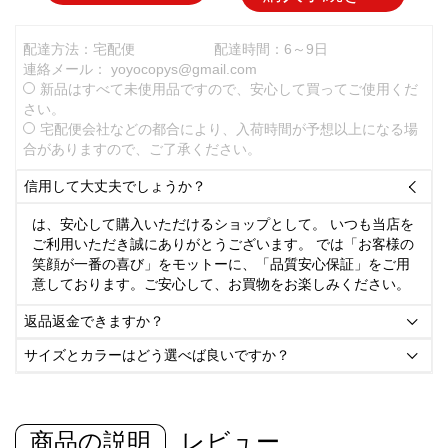
配達方法：宅配便
配達時間：6～9日
連絡メール：
yoyocopys@gmail.com
新品はすべて未使用品ですので、安心して買ってご使用くだ
さい。
宅配便会社などの都合により、入荷時間が予想以上になる場
合がありますので、ご了承ください。
信用して大丈夫でしょうか？

は、安心して購入いただけるショップとして。 いつも当店を
ご利用いただき誠にありがとうございます。 では「お客様の
笑顔が一番の喜び」をモットーに、「品質安心保証」をご用
意しております。ご安心して、お買物をお楽しみください。
返品返金できますか？

サイズとカラーはどう選べば良いですか？

商品の説明
レビュー