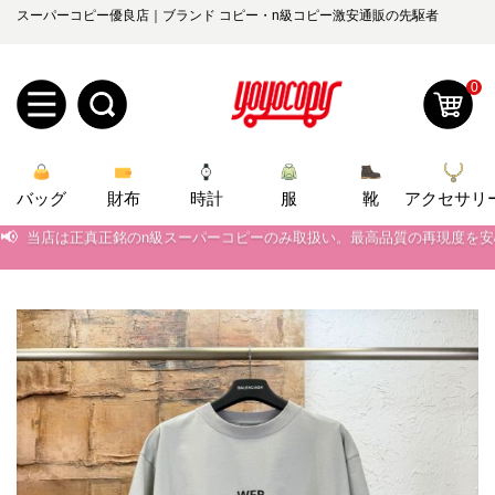
スーパーコピー優良店｜ブランド コピー・n級コピー激安通販の先駆者
0
新
バッグ
規
ロ
財布
時計
服
靴
アクセサリ
📢
当店は正真正銘のn級スーパーコピーのみ取扱い。最高品質の再現度を
ユ
グ
📢
2026春の新作続々更新中！期間中のご注文でお得な割引をご利用いただ
0
📢
新作入荷！ルイ・ヴィトンスーパーコピー バッグ最新モデルが登場。上
ー
イ
📢
当店は正真正銘のn級スーパーコピーのみ取扱い。最高品質の再現度を
ザ
ン
オ
📢
2026春の新作続々更新中！期間中のご注文でお得な割引をご利用いただ
ー
ー
お
📢
新作入荷！ルイ・ヴィトンスーパーコピー バッグ最新モデルが登場。上
yoyocopys@gmail.com
登
ダ
知