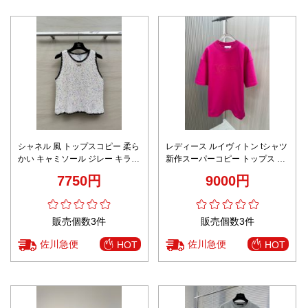
シャネル 風 トップスコピー 柔ら
レディース ルイヴィトン tシャツ
かい キャミソール ジレー キラキ
新作スーパーコピー トップス 半
ラ 高級感 ファッション 品質保証
袖 プリント 純綿 シンプル 男女
7750円
9000円
ホワイト
兼用 ローズレッド
販売個数3件
販売個数3件
佐川急便
佐川急便
HOT
HOT