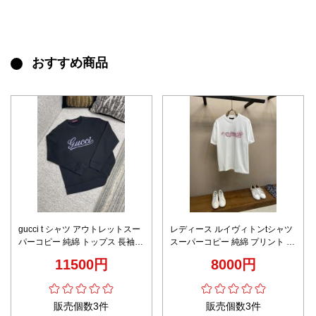
おすすめ商品
gucci t シャツ アウトレットスー
レディース ルイヴィトンtシャツ
パーコピー 純綿 トップス 長袖
スーパーコピー 純綿 プリント 半
プリント ゆったり ロゴ刺繍 男女
袖のトップス 中国の龍 シンプル
11500円
8000円
兼用 ブラック
ホワイト
販売個数3件
販売個数3件