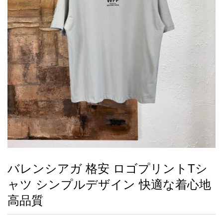
録
ー
ら
アイフォーンケ
管
せ
2026人気特集
アクセサリー
衣装セット
住まい用品
スカーフ
バッグ
ズボン
ベルト
財布
時計
小物
服
靴
ース
理
最
新
製
品
バレンシアガ 格安 ロゴプリントTシ
お
ャツ シンプルデザイン 快適な着心地
す
す
高品質
め
商