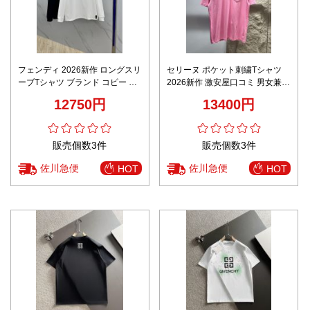
フェンディ 2026新作 ロングスリ
セリーヌ ポケット刺繍Tシャツ
ーブTシャツ ブランド コピー 高
2026新作 激安屋口コミ 男女兼用
再現度 高品質仕上げ 男女兼用 快
夏服 通気 快適な着心地 シンプル
12750円
13400円
適な着心地 高評価口コミ多数 安
デザイン 高再現度 レビュー高評
心サイト
価
販売個数3件
販売個数3件
佐川急便
佐川急便
HOT
HOT