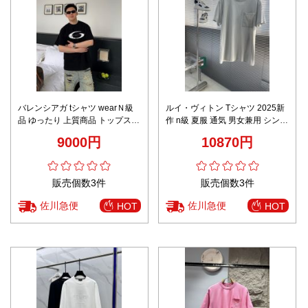
バレンシアガ tシャツ wearＮ級
ルイ・ヴィトン Tシャツ 2025新
品 ゆったり 上質商品 トップス
作 n級 夏服 通気 男女兼用 シンプ
100％綿 ブラック
ルデザイン 高評価 快適な着心地
9000円
10870円
販売個数3件
販売個数3件
佐川急便
佐川急便
HOT
HOT