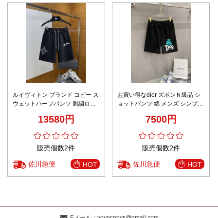
ルイヴィトン ブランド コピー ス
お買い得なdior ズボンＮ級品 シ
ウェットハーフパンツ 刺繍ロゴ
ョットパンツ 綿 メンズ シンプル
仕様 男女兼用 高評価
ブラック
13580円
7500円
販売個数2件
販売個数2件
佐川急便
佐川急便
HOT
HOT
Eメール：
yoyocopys@gmail.com