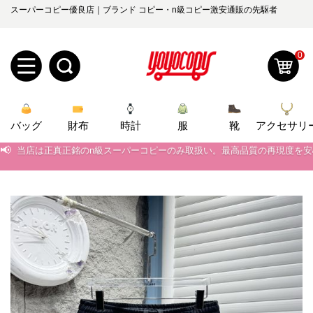
スーパーコピー優良店｜ブランド コピー・n級コピー激安通販の先駆者
0
新
バッグ
規
ロ
財布
時計
服
靴
アクセサリ
📢
当店は正真正銘のn級スーパーコピーのみ取扱い。最高品質の再現度を
ユ
グ
📢
2026春の新作続々更新中！期間中のご注文でお得な割引をご利用いただ
📢
新作入荷！ルイ・ヴィトンスーパーコピー バッグ最新モデルが登場。上
0
ー
イ
📢
当店は正真正銘のn級スーパーコピーのみ取扱い。最高品質の再現度を
ザ
ン
オ
📢
2026春の新作続々更新中！期間中のご注文でお得な割引をご利用いただ
ー
ー
お
📢
新作入荷！ルイ・ヴィトンスーパーコピー バッグ最新モデルが登場。上
yoyocopys@gmail.com
登
ダ
知