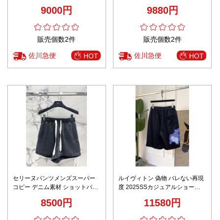
ったり 男女兼用 ホワイト
ツ 通気性の高い生地感 高級感再
9000円
9880円
現
販売個数2件
販売個数2件
佐川急便
佐川急便
HOT
HOT
セリーヌパンツメンズスーパー
ルイヴィトン 偽物 バレない再現
コピー デニム素材 ショットパン
度 2025SSカジュアルショーツ
ツ シンプル ズボン 柔らかい ブ
高級レベル仕様 夏コーデ定番ア
8500円
11580円
ラック
イテム