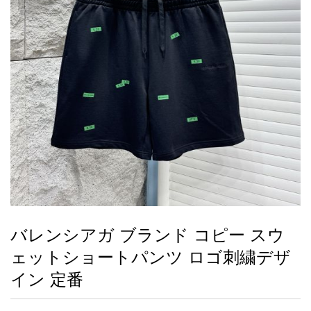
録
ー
ら
アイフォーンケ
管
せ
2026人気特集
アクセサリー
衣装セット
住まい用品
スカーフ
バッグ
ズボン
ベルト
財布
時計
小物
服
靴
ース
理
最
新
製
品
バレンシアガ ブランド コピー スウ
お
ェットショートパンツ ロゴ刺繍デザ
す
す
イン 定番
め
商