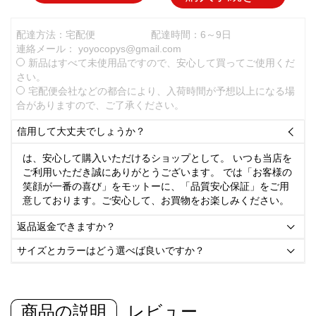
配達方法：宅配便
配達時間：6～9日
連絡メール：
yoyocopys@gmail.com
新品はすべて未使用品ですので、安心して買ってご使用くだ
さい。
宅配便会社などの都合により、入荷時間が予想以上になる場
合がありますので、ご了承ください。
信用して大丈夫でしょうか？

は、安心して購入いただけるショップとして。 いつも当店を
ご利用いただき誠にありがとうございます。 では「お客様の
笑顔が一番の喜び」をモットーに、「品質安心保証」をご用
意しております。ご安心して、お買物をお楽しみください。
返品返金できますか？

サイズとカラーはどう選べば良いですか？

商品の説明
レビュー