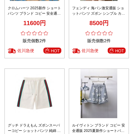
クロムハーツ 2025新作 ショート
フェンディ 海パン激安通販 ショ
パンツ ブランド コピー 安全通販
ットパンツ ズボン シンプル カジ
男女兼用 夏服 快適な着心地 精密
ュアル ロゴプリント 快適 ブラッ
11600円
8500円
ディテール
ク
販売個数2件
販売個数2件
佐川急便
佐川急便
HOT
HOT
グッチ ドラえもん ズボンスーパ
ルイヴィトン ブランド コピー 安
ーコピー ショットパンツ 純綿 ゆ
全通販 2025夏新作ショートパン