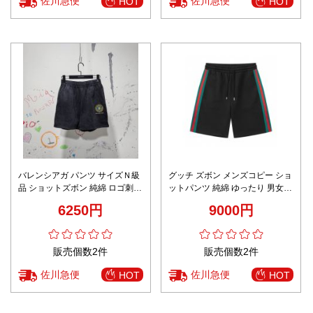
佐川急便
佐川急便
HOT
HOT
バレンシアガ パンツ サイズＮ級
グッチ ズボン メンズコピー ショ
品 ショットズボン 純綿 ロゴ刺繍
ットパンツ 純綿 ゆったり 男女兼
ランニング ブラック
用 ブラック
6250円
9000円
販売個数2件
販売個数2件
佐川急便
佐川急便
HOT
HOT