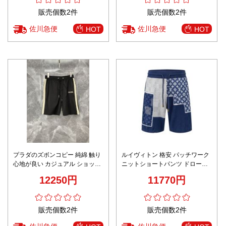
販売個数2件
販売個数2件
佐川急便
佐川急便
HOT
HOT
プラダのズボンコピー 純綿 触り
ルイヴィトン 格安 パッチワーク
心地が良い カジュアル ショット
ニットショートパンツ ドロース
パンツ ゆったり 快適 メンズ ブ
トリング仕様 細部まで忠実
12250円
11770円
ラック
販売個数2件
販売個数2件