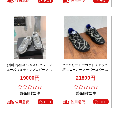
佐川急便
佐川急便
HOT
HOT
お値打ち価格 シャネル バレエシ
バーバリー ローカット チェック
ューズ キルティングコピー スニ
柄 スニーカー スーパーコピー 優
ーカー カジュアルシューズ 通気
良サイト 2025新作 高再現度モデ
19000円
21800円
性いい グレイ
ル
販売個数2件
販売個数2件
佐川急便
佐川急便
HOT
HOT