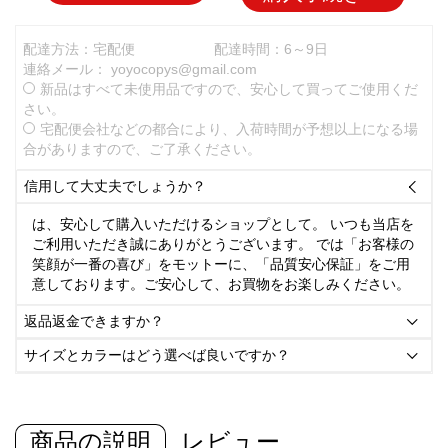
配達方法：宅配便
配達時間：6～9日
連絡メール：
yoyocopys@gmail.com
新品はすべて未使用品ですので、安心して買ってご使用くだ
さい。
宅配便会社などの都合により、入荷時間が予想以上になる場
合がありますので、ご了承ください。
信用して大丈夫でしょうか？

は、安心して購入いただけるショップとして。 いつも当店を
ご利用いただき誠にありがとうございます。 では「お客様の
笑顔が一番の喜び」をモットーに、「品質安心保証」をご用
意しております。ご安心して、お買物をお楽しみください。
返品返金できますか？

サイズとカラーはどう選べば良いですか？

商品の説明
レビュー