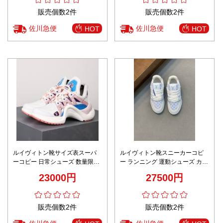
販売個数2件
販売個数2件
佐川急便
佐川急便
HOT
HOT
ルイヴィトン靴サイズ表スーパ
ルイヴィトン靴スニーカーコピ
ーコピー 日常シューズ 数量限定
ー ランニング 運動シューズ カッ
ダッドスニーカー ランニング 型
プル 秋新作 柔らかい ブルー
23000円
27500円
番G8S7H レディース ピンク
販売個数2件
販売個数2件