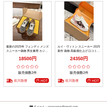
最新の2025年 フェンディ メンズ
ルイ・ヴィトン スニーカー 2025
スニーカー偽物 男女兼用 カジュ
新作 偽物 高級感仕上げ 口コミ多
アルシューズ 花柄 柔軟 ブラック
数 快適な着心地 精密ディテール
18500円
24350円
販売個数2件
販売個数2件
佐川急便
佐川急便
HOT
HOT
Eメール：
yoyocopys@gmail.com