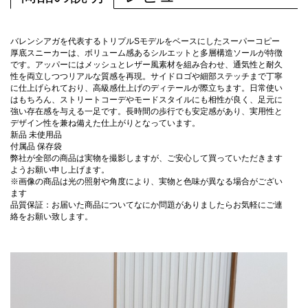
バレンシアガを代表するトリプルSモデルをベースにしたスーパーコピー
厚底スニーカーは、ボリューム感あるシルエットと多層構造ソールが特徴
です。アッパーにはメッシュとレザー風素材を組み合わせ、通気性と耐久
性を両立しつつリアルな質感を再現。サイドロゴや細部ステッチまで丁寧
に仕上げられており、高級感仕上げのディテールが際立ちます。日常使い
はもちろん、ストリートコーデやモードスタイルにも相性が良く、足元に
強い存在感を与える一足です。長時間の歩行でも安定感があり、実用性と
デザイン性を兼ね備えた仕上がりとなっています。
新品 未使用品
付属品 保存袋
弊社が全部の商品は実物を撮影しますが、ご安心して買っていただきます
ようお願い申し上げます。
※画像の商品は光の照射や角度により、実物と色味が異なる場合がござい
ます
品質保証：お届いた商品についてなにか問題がありましたらお気軽にご連
絡をお願い致します。