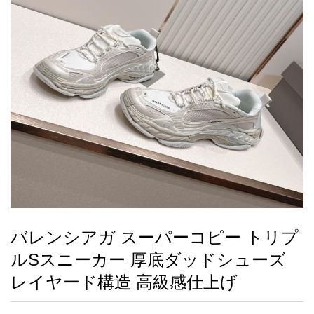
録
ー
ら
アイフォーンケ
管
せ
2026人気特集
アクセサリー
衣装セット
住まい用品
スカーフ
バッグ
ズボン
ベルト
財布
時計
小物
服
靴
ース
理
最
新
製
品
バレンシアガ スーパーコピー トリプ
お
ルSスニーカー 厚底ダッドシューズ
す
す
レイヤード構造 高級感仕上げ
め
商