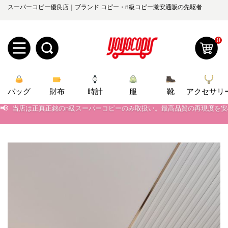
スーパーコピー優良店｜ブランド コピー・n級コピー激安通販の先駆者
0
新
バッグ
規
ロ
財布
時計
服
靴
アクセサリ
📢
当店は正真正銘のn級スーパーコピーのみ取扱い。最高品質の再現度を
ユ
グ
📢
2026春の新作続々更新中！期間中のご注文でお得な割引をご利用いただ
📢
新作入荷！ルイ・ヴィトンスーパーコピー バッグ最新モデルが登場。上
0
ー
イ
📢
当店は正真正銘のn級スーパーコピーのみ取扱い。最高品質の再現度を
ザ
ン
オ
📢
2026春の新作続々更新中！期間中のご注文でお得な割引をご利用いただ
ー
ー
お
📢
新作入荷！ルイ・ヴィトンスーパーコピー バッグ最新モデルが登場。上
yoyocopys@gmail.com
登
ダ
知