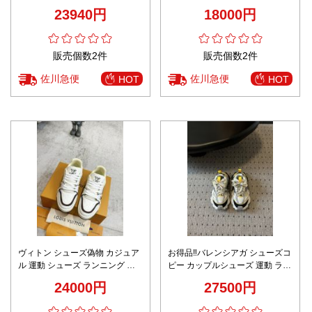
ュ 高品質 デイリーカジュアル 高
プル レザー 運動 ランニング 歩
23940円
18000円
級感仕上げ
きやすい シンプル ブラウン
販売個数2件
販売個数2件
佐川急便
佐川急便
HOT
HOT
ヴィトン シューズ偽物 カジュア
お得品‼バレンシアガ シューズコ
ル 運動 シューズ ランニング 通
ピー カップルシューズ 運動 ラン
気性いい 男女兼用 ホワイト
ニング 春品 軽量 スポーツ 男女
24000円
27500円
兼用 スニーカー イエロー