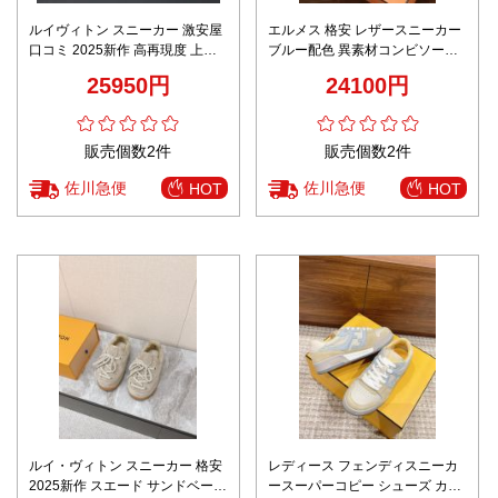
ルイヴィトン スニーカー 激安屋
エルメス 格安 レザースニーカー
口コミ 2025新作 高再現度 上質
ブルー配色 異素材コンビソール
レザー使用 ブランド コピー 激安
高級レベル仕様
25950円
24100円
快適な履き心地 高評価モデル
販売個数2件
販売個数2件
佐川急便
佐川急便
HOT
HOT
ルイ・ヴィトン スニーカー 格安
レディース フェンディスニーカ
2025新作 スエード サンドベージ
ースーパーコピー シューズ カッ