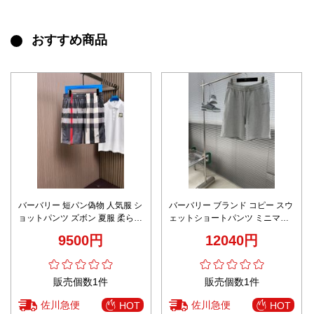
おすすめ商品
バーバリー 短パン偽物 人気服 シ
バーバリー ブランド コピー スウ
ョットパンツ ズボン 夏服 柔らか
ェットショートパンツ ミニマル
い 格子模様 メンズ ブラック
ロゴデザイン 上質感
9500円
12040円
販売個数1件
販売個数1件
佐川急便
佐川急便
HOT
HOT