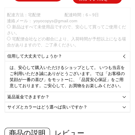
配達方法：宅配便
配達時間：6～9日
連絡メール：
yoyocopys@gmail.com
新品はすべて未使用品ですので、安心して買ってご使用くだ
さい。
宅配便会社などの都合により、入荷時間が予想以上になる場
合がありますので、ご了承ください。
信用して大丈夫でしょうか？

は、安心して購入いただけるショップとして。 いつも当店を
ご利用いただき誠にありがとうございます。 では「お客様の
笑顔が一番の喜び」をモットーに、「品質安心保証」をご用
意しております。ご安心して、お買物をお楽しみください。
返品返金できますか？

サイズとカラーはどう選べば良いですか？

商品の説明
レビュー