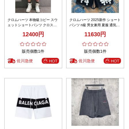
クロムハーツ 本物級コピー スウ
クロムハーツ 2025新作 ショート
ェットショートパンツ クロスフ
パンツ n級 男女兼用 夏服 通気性
ラワー刺繍デザイン 上質感 口コ
抜群 丁寧な縫製 圧倒的な再現度
12400円
11630円
ミ多数
販売個数1件
販売個数1件
佐川急便
佐川急便
HOT
HOT