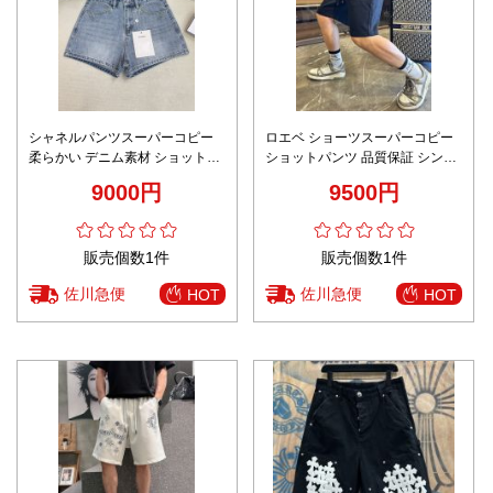
シャネルパンツスーパーコピー
ロエベ ショーツスーパーコピー
柔らかい デニム素材 ショットパ
ショットパンツ 品質保証 シンプ
ンツ ズボン シンプル 美脚 ブル
ル オシャレ 柔軟 ブルー
9000円
9500円
ー
販売個数1件
販売個数1件
佐川急便
佐川急便
HOT
HOT