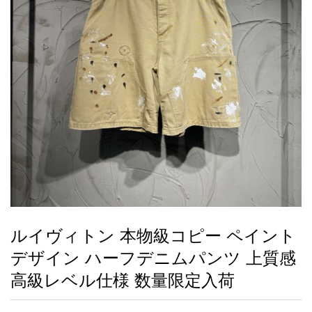
録
ー
ら
アイフォーンケ
管
せ
2026人気特集
アクセサリー
衣装セット
住まい用品
スカーフ
バッグ
ズボン
ベルト
財布
時計
小物
服
靴
ース
理
最
新
製
品
ルイヴィトン 本物級コピー ペイント
お
デザイン ハーフデニムパンツ 上質感
す
す
高級レベル仕様 数量限定入荷
め
商