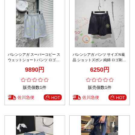
バレンシアガ スーパーコピー ス
バレンシアガ パンツ サイズＮ級
ウェットショートパンツ ロゴ刺
品 ショットズボン 純綿 ロゴ刺繍
繍デザイン 高級感仕上げ
ランニング ブラック
9890円
6250円
販売個数1件
販売個数1件
佐川急便
佐川急便
HOT
HOT