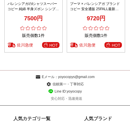
バレンシアガのtシャツスーパー
プーマ × バレンシアガ ブランド
コピー 純綿 半身ズボン シンプル
コピー 安全通販 25FALL最新作
柔らかい 上質 少年感 ホワイト
両ブランドの美学が融合した機
7500円
9720円
能的ストリートパンツ
販売個数1件
販売個数1件
佐川急便
佐川急便
HOT
HOT
Eメール：
yoyocopys@gmail.com
信頼第一・丁寧対応
Line ID:yoyocopy
安心対応・迅速発送
人気カテゴリ一覧
人気ブランド