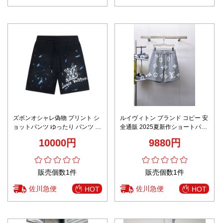
ズボンオシャレ偽物 プリント シ
ルイヴィトン ブランド コピー 安
ョットパンツ ゆったり パンツ カ
全通販 2025夏新作ショートパン
ジュアル ブラック
ツ 通気性の高い生地感 高級感再
10000円
9880円
現
販売個数1件
販売個数1件
佐川急便
佐川急便
HOT
HOT