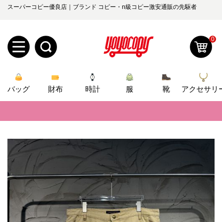
スーパーコピー優良店｜ブランド コピー・n級コピー激安通販の先駆者
0
新
バッグ
規
ロ
財布
時計
服
靴
アクセサリ
📢
当店は正真正銘のn級スーパーコピーのみ取扱い。最高品質の再現度を
ユ
グ
📢
2026春の新作続々更新中！期間中のご注文でお得な割引をご利用いただ
0
ー
イ
📢
新作入荷！ルイ・ヴィトンスーパーコピー バッグ最新モデルが登場。上
📢
当店は正真正銘のn級スーパーコピーのみ取扱い。最高品質の再現度を
ザ
ン
オ
📢
2026春の新作続々更新中！期間中のご注文でお得な割引をご利用いただ
ー
ー
お
yoyocopys@gmail.com
📢
新作入荷！ルイ・ヴィトンスーパーコピー バッグ最新モデルが登場。上
登
ダ
知