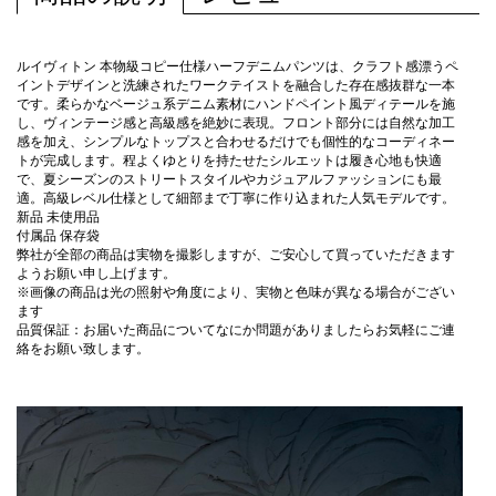
ルイヴィトン 本物級コピー仕様ハーフデニムパンツは、クラフト感漂うペ
イントデザインと洗練されたワークテイストを融合した存在感抜群な一本
です。柔らかなベージュ系デニム素材にハンドペイント風ディテールを施
し、ヴィンテージ感と高級感を絶妙に表現。フロント部分には自然な加工
感を加え、シンプルなトップスと合わせるだけでも個性的なコーディネー
トが完成します。程よくゆとりを持たせたシルエットは履き心地も快適
で、夏シーズンのストリートスタイルやカジュアルファッションにも最
適。高級レベル仕様として細部まで丁寧に作り込まれた人気モデルです。
新品 未使用品
付属品 保存袋
弊社が全部の商品は実物を撮影しますが、ご安心して買っていただきます
ようお願い申し上げます。
※画像の商品は光の照射や角度により、実物と色味が異なる場合がござい
ます
品質保証：お届いた商品についてなにか問題がありましたらお気軽にご連
絡をお願い致します。