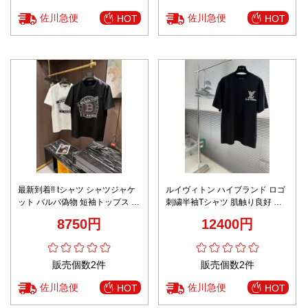
佐川急便
佐川急便
HOT
HOT
最新到着‼ tシャツ シャツジャケ
ルイヴィトン ハイブランド ロゴ
ット バルバ偽物 短袖トップス プ
刺繍半袖Tシャツ 肌触り良好 ブ
リント 100％綿 ブラック
ランド代用
8750円
12400円
販売個数2件
販売個数2件
佐川急便
佐川急便
HOT
HOT