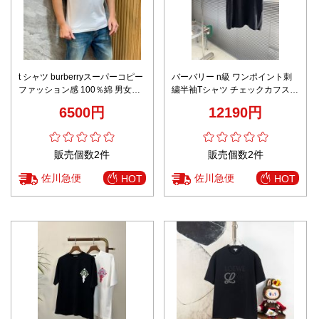
t シャツ burberryスーパーコピー
バーバリー n級 ワンポイント刺
ファッション感 100％綿 男女兼
繍半袖Tシャツ チェックカフスデ
用 トップス 短袖 プリント ホワ
ザイン 実店舗運営
6500円
12190円
イト
販売個数2件
販売個数2件
佐川急便
佐川急便
HOT
HOT