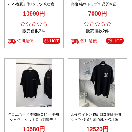
2025春夏新作Tシャツ 高密度コ
偽物 純綿 トップス 品質保証 プ
ットン仕立て 上品カジュアル
リント 柔らかい 男女兼用 ホワイ
10990円
7000円
ト
販売個数2件
販売個数2件
佐川急便
佐川急便
HOT
HOT
クロムハーツ 本物級コピー 半袖
ルイヴィトン n級 ロゴ刺繍半袖T
Tシャツ ポケットロゴ刺繍デザイ
シャツ 快適な着心地 梱包丁寧
ン 快適な着心地 口コミ多数モデ
10580円
12520円
ル