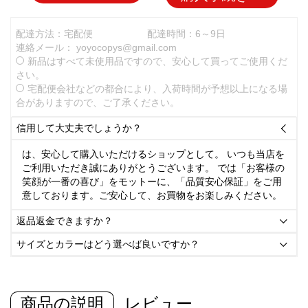
配達方法：宅配便
配達時間：6～9日
連絡メール：
yoyocopys@gmail.com
新品はすべて未使用品ですので、安心して買ってご使用くだ
さい。
宅配便会社などの都合により、入荷時間が予想以上になる場
合がありますので、ご了承ください。
信用して大丈夫でしょうか？

は、安心して購入いただけるショップとして。 いつも当店を
ご利用いただき誠にありがとうございます。 では「お客様の
笑顔が一番の喜び」をモットーに、「品質安心保証」をご用
意しております。ご安心して、お買物をお楽しみください。
返品返金できますか？

サイズとカラーはどう選べば良いですか？

商品の説明
レビュー