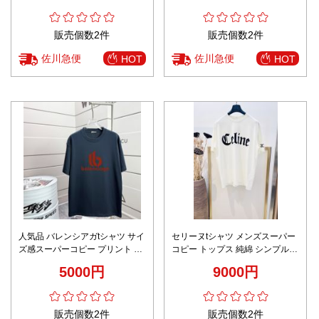
販売個数2件
販売個数2件
佐川急便
佐川急便
HOT
HOT
人気品 バレンシアガtシャツ サイ
セリーヌtシャツ メンズスーパー
ズ感スーパーコピー プリント 男
コピー トップス 純綿 シンプル
女兼用 純綿 トップス 短袖 ブル
半袖 ゆったり ホワイト
5000円
9000円
ー
販売個数2件
販売個数2件