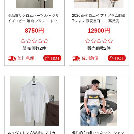
高品質なクロムハーツtシャツサ
2026新作 ロエベ アナグラム刺繍
イズコピー 短袖 プリント トップ
Tシャツ 激安屋口コミ 高品質 通
ス カジュアル 100％綿 シンプル
気 男女兼用 夏服 快適な着心地
8750円
12900円
多色可選
精密ディテール 上質感 レビュー
高リピ率
販売個数2件
販売個数2件
佐川急便
佐川急便
HOT
HOT
ルイヴィトン AAA級レプリカ
個性的 fendi ハイネック t シャツ