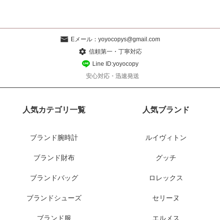
Eメール：
yoyocopys@gmail.com
信頼第一・丁寧対応
Line ID:yoyocopy
安心対応・迅速発送
人気カテゴリ一覧
人気ブランド
ブランド腕時計
ルイヴィトン
ブランド財布
グッチ
ブランドバッグ
ロレックス
ブランドシューズ
セリーヌ
ブランド服
エルメス