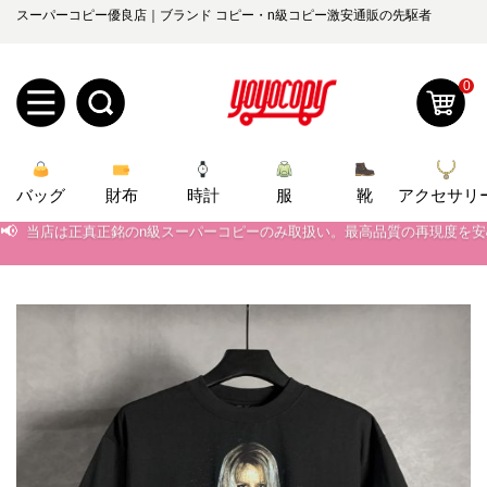
スーパーコピー優良店｜ブランド コピー・n級コピー激安通販の先駆者
0
新
バッグ
規
ロ
財布
時計
服
靴
アクセサリ
📢
当店は正真正銘のn級スーパーコピーのみ取扱い。最高品質の再現度を
ユ
グ
📢
2026春の新作続々更新中！期間中のご注文でお得な割引をご利用いただ
📢
新作入荷！ルイ・ヴィトンスーパーコピー バッグ最新モデルが登場。上
0
ー
イ
📢
当店は正真正銘のn級スーパーコピーのみ取扱い。最高品質の再現度を
ザ
ン
オ
📢
2026春の新作続々更新中！期間中のご注文でお得な割引をご利用いただ
ー
ー
お
📢
新作入荷！ルイ・ヴィトンスーパーコピー バッグ最新モデルが登場。上
yoyocopys@gmail.com
登
ダ
知