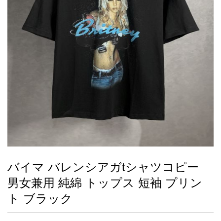
録
ー
ら
アイフォーンケ
管
せ
2026人気特集
アクセサリー
衣装セット
住まい用品
スカーフ
バッグ
ズボン
ベルト
財布
時計
小物
服
靴
ース
理
最
新
製
品
バイマ バレンシアガtシャツコピー
お
男女兼用 純綿 トップス 短袖 プリン
す
す
ト ブラック
め
商