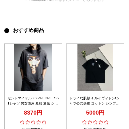
おすすめ商品
セントマイケル × 2PAC 2PC_SS
ドライな肌触り ルイヴィトンtシ
Tシャツ 男女兼用 夏服 通気 シン
ャツ公式偽物 コットン シンプル
プルデザイン 快適な着心地 高品
短袖 純綿 トップス 柔軟 ブラッ
8370円
5000円
質 発送保証付き
ク