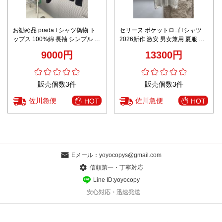
お勧め品 prada t シャツ偽物 ト
セリーヌ ポケットロゴTシャツ
ップス 100%綿 長袖 シンプル ゆ
2026新作 激安 男女兼用 夏服 通
ったり 暖かい 男女兼用 ブラック
気 肌触り良好 快適な着心地 シン
9000円
13300円
プルデザイン 丁寧な縫製
販売個数3件
販売個数3件
佐川急便
佐川急便
HOT
HOT
Eメール：
yoyocopys@gmail.com
信頼第一・丁寧対応
Line ID:yoyocopy
安心対応・迅速発送