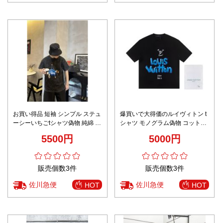
お買い得品 短袖 シンプル ステュ
爆買いで大得価のルイヴィトン t
ーシーいちごtシャツ偽物 純綿 ト
シャツ モノグラム偽物 コットン
ップス 犬プリント 激安 柔らかい
短袖 純綿 トップス プリント ブ
5500円
5000円
グレイ
ラック
販売個数3件
販売個数3件
佐川急便
佐川急便
HOT
HOT