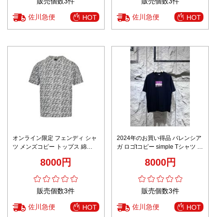
販売個数3件
販売個数3件
佐川急便
佐川急便
HOT
HOT
オンライン限定 フェンディ シャ
2024年のお買い得品 バレンシア
ツ メンズコピー トップス 綿
ガ ロゴtコピー simple Tシャツ 純
100% プリント 花柄 柔らかい 半
綿 通気性いい 高級感 ブラック
8000円
8000円
袖 シンプル 夏服 ブラック
販売個数3件
販売個数3件
佐川急便
佐川急便
HOT
HOT