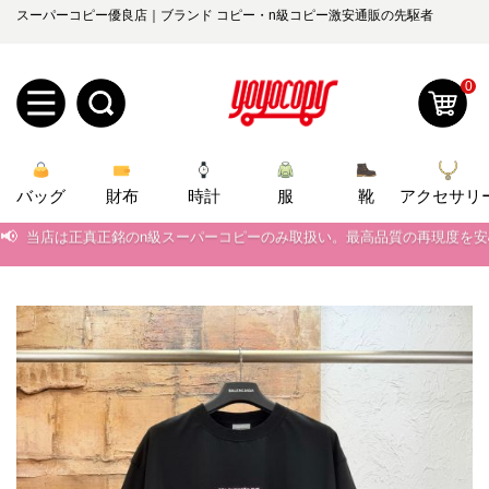
スーパーコピー優良店｜ブランド コピー・n級コピー激安通販の先駆者
0
新
バッグ
規
ロ
財布
時計
服
靴
アクセサリ
📢
当店は正真正銘のn級スーパーコピーのみ取扱い。最高品質の再現度を
ユ
グ
📢
2026春の新作続々更新中！期間中のご注文でお得な割引をご利用いただ
0
ー
イ
📢
新作入荷！ルイ・ヴィトンスーパーコピー バッグ最新モデルが登場。上
📢
当店は正真正銘のn級スーパーコピーのみ取扱い。最高品質の再現度を
ザ
ン
オ
📢
2026春の新作続々更新中！期間中のご注文でお得な割引をご利用いただ
ー
ー
お
📢
yoyocopys@gmail.com
新作入荷！ルイ・ヴィトンスーパーコピー バッグ最新モデルが登場。上
登
ダ
知