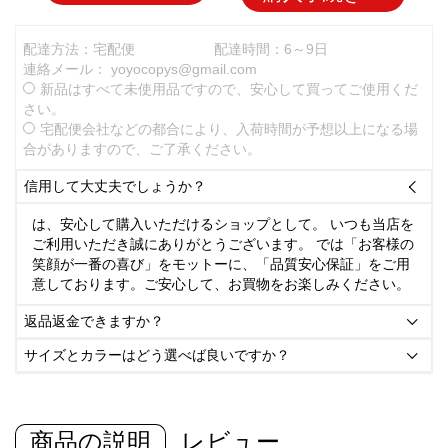
配達方法：宅配便
配達時間：6～9日
連絡メール：
yoyocopys@gmail.com
新品はすべて未使用品ですので、安心して買ってご使用くだ
さい。
宅配便会社などの都合により、入荷時間が予想以上になる場
合がありますので、ご了承ください。
信用して大丈夫でしょうか？

は、安心して購入いただけるショップとして。 いつも当店を
ご利用いただき誠にありがとうございます。 では「お客様の
笑顔が一番の喜び」をモットーに、「品質安心保証」をご用
意しております。ご安心して、お買物をお楽しみください。
返品返金できますか？

サイズとカラーはどう選べば良いですか？

商品の説明
レビュー