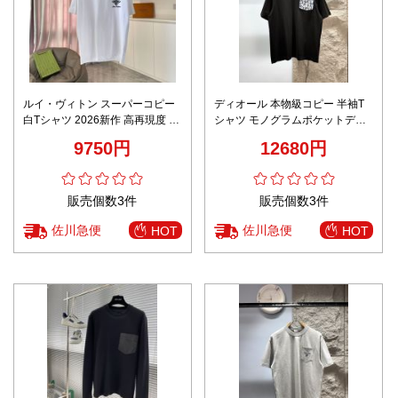
ルイ・ヴィトン スーパーコピー
ディオール 本物級コピー 半袖T
白Tシャツ 2026新作 高再現度 本
シャツ モノグラムポケットデザ
格派モデル 上質感 丁寧な縫製 高
イン シンプルスタイル 丁寧な縫
9750円
12680円
評価 口コミ多数 安心サイト
製
販売個数3件
販売個数3件
佐川急便
佐川急便
HOT
HOT