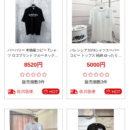
バーバリー 本物級コピー Tシャ
バレンシアガのtシャツスーパー
ツ ロゴプリント クルーネックデ
コピー トップス 純綿 ゆったり
ザイン シンプルデザイン
男女兼用 ホワイト
8520円
5000円
販売個数3件
販売個数3件
佐川急便
佐川急便
HOT
HOT