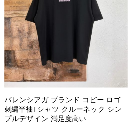
録
ー
ら
アイフォーンケ
管
せ
2026人気特集
アクセサリー
衣装セット
住まい用品
スカーフ
バッグ
ズボン
ベルト
財布
時計
小物
服
靴
ース
理
最
新
製
品
バレンシアガ ブランド コピー ロゴ
お
刺繍半袖Tシャツ クルーネック シン
す
す
プルデザイン 満足度高い
め
商