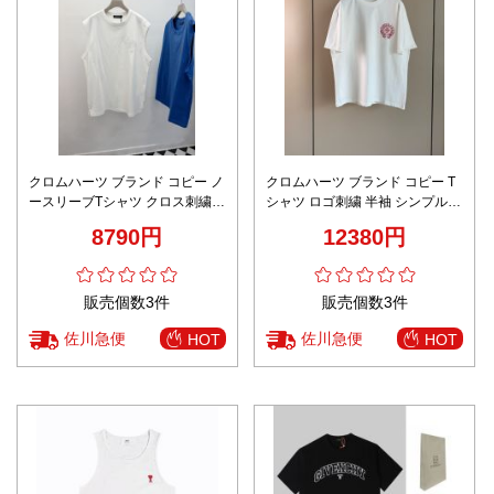
クロムハーツ ブランド コピー ノ
クロムハーツ ブランド コピー T
ースリーブTシャツ クロス刺繍デ
シャツ ロゴ刺繍 半袖 シンプルデ
ザイン 快適な着心地 高評価人気
ザイン 高品質
8790円
12380円
モデル
販売個数3件
販売個数3件
佐川急便
佐川急便
HOT
HOT