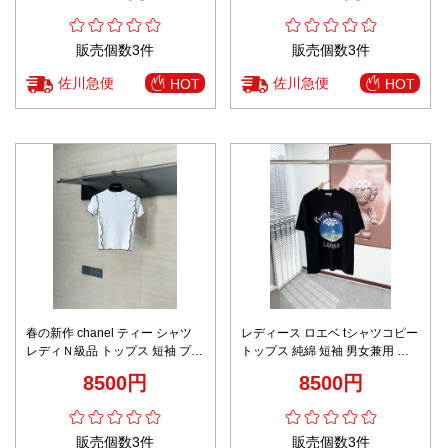
販売個数3件
販売個数3件
佐川急便
佐川急便
HOT
HOT
春の新作 chanel ティー シャツ
レディース ロエベ tシャツコピー
レディＮ級品 トップス 短袖 プリ
トップス 純綿 短袖 男女兼用 柔
ント 純綿 柔軟 ホワイト
らかい ゆったり ロゴプリント ブ
8500円
8500円
ラック
販売個数3件
販売個数3件