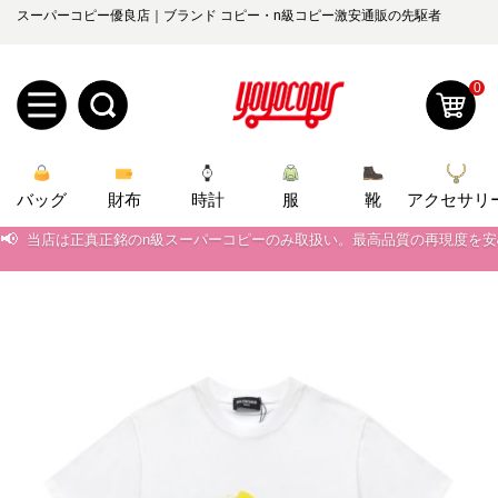
スーパーコピー優良店｜ブランド コピー・n級コピー激安通販の先駆者
0
新
バッグ
規
ロ
財布
時計
服
靴
アクセサリ
📢
当店は正真正銘のn級スーパーコピーのみ取扱い。最高品質の再現度を
ユ
グ
📢
2026春の新作続々更新中！期間中のご注文でお得な割引をご利用いただ
0
ー
イ
📢
新作入荷！ルイ・ヴィトンスーパーコピー バッグ最新モデルが登場。上
📢
当店は正真正銘のn級スーパーコピーのみ取扱い。最高品質の再現度を
ザ
ン
オ
📢
2026春の新作続々更新中！期間中のご注文でお得な割引をご利用いただ
ー
ー
お
📢
新作入荷！ルイ・ヴィトンスーパーコピー バッグ最新モデルが登場。上
yoyocopys@gmail.com
登
ダ
知