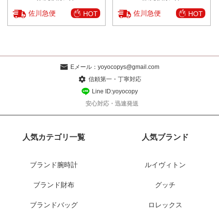
佐川急便
佐川急便
HOT
HOT
Eメール：
yoyocopys@gmail.com
信頼第一・丁寧対応
Line ID:yoyocopy
安心対応・迅速発送
人気カテゴリ一覧
人気ブランド
ブランド腕時計
ルイヴィトン
ブランド財布
グッチ
ブランドバッグ
ロレックス