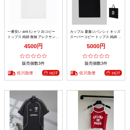
一番安い ami tシャツ 白コピー
カップル 夏服ジバンシィ キッズ
トップス 純綿 無袖 アレクサンド
スーパーコピー トップス 純綿 半
ルマテュッシ ホワイト
袖 柔らかい ロゴプリント 男女兼
4500円
5000円
用 ブラック
販売個数3件
販売個数3件
佐川急便
佐川急便
HOT
HOT