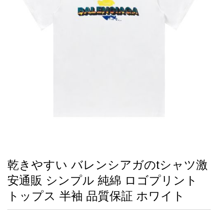
録
ー
ら
アイフォーンケ
管
せ
2026人気特集
アクセサリー
衣装セット
住まい用品
スカーフ
バッグ
ズボン
ベルト
財布
時計
小物
服
靴
ース
理
最
新
製
品
乾きやすい バレンシアガのtシャツ激
お
安通販 シンプル 純綿 ロゴプリント
す
す
トップス 半袖 品質保証 ホワイト
め
商