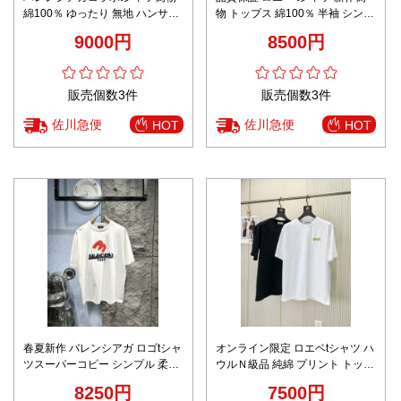
綿100％ ゆったり 無地 ハンサム
物 トップス 綿100％ 半袖 シンプ
トップス ホワイト
ル 柔らかい ハンサム ブラック
9000円
8500円
販売個数3件
販売個数3件
佐川急便
佐川急便
HOT
HOT
春夏新作 バレンシアガ ロゴtシャ
オンライン限定 ロエベtシャツ ハ
ツスーパーコピー シンプル 柔軟
ウルＮ級品 純綿 プリント トップ
短袖 トップス MCC012 プリント
ス 柔軟 シンプル 2色可選
8250円
7500円
100％綿 ホワイト