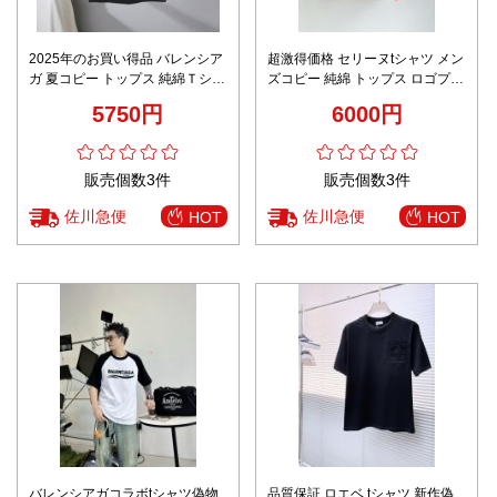
2025年のお買い得品 バレンシア
超激得価格 セリーヌtシャツ メン
ガ 夏コピー トップス 純綿Ｔシャ
ズコピー 純綿 トップス ロゴプリ
ツ プリント ブラック
ント キャミソール ジレー 2色可
5750円
6000円
選
販売個数3件
販売個数3件
佐川急便
佐川急便
HOT
HOT
バレンシアガコラボtシャツ偽物
品質保証 ロエベ tシャツ 新作偽