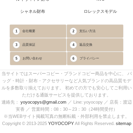
シャネル財布
ロレックスモデル
1
2
会社概要
支払い方法
3
4
品質保証
返品交換
5
6
お問い合わせ
プライバシー
当サイトではスーパーコピー・ブランドコピー商品を中心に、 バ
ッグ・時計・財布・アクセサリーなど人気ブランドの高品質モデ
ルを多数取り揃えております。 初めての方でも安心してご利用い
ただける通販サービスを提供しております。
連絡先：
yoyocopys@gmail.com
／ Line: yoyocopy ／ 店長：渡辺
実香 ／ 営業時間：08：30～23：30（24時間受付）
※当WEBサイト掲載写真の無断転載・外部利用を禁止します。
Copyright © 2013-2025
YOYOCOPY
All Rights Reserved.
sitemap