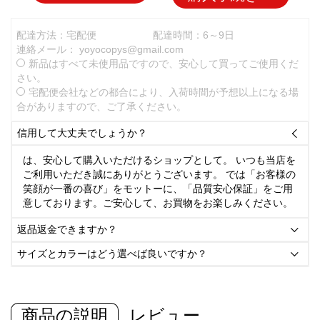
配達方法：宅配便
配達時間：6～9日
連絡メール：
yoyocopys@gmail.com
新品はすべて未使用品ですので、安心して買ってご使用くだ
さい。
宅配便会社などの都合により、入荷時間が予想以上になる場
合がありますので、ご了承ください。
信用して大丈夫でしょうか？

は、安心して購入いただけるショップとして。 いつも当店を
ご利用いただき誠にありがとうございます。 では「お客様の
笑顔が一番の喜び」をモットーに、「品質安心保証」をご用
意しております。ご安心して、お買物をお楽しみください。
返品返金できますか？

サイズとカラーはどう選べば良いですか？

商品の説明
レビュー