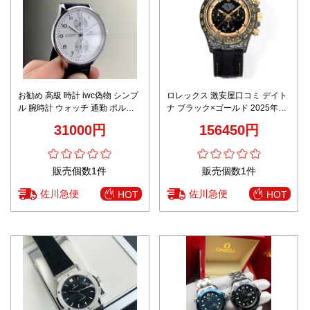
お勧め 高級 時計 iwc偽物 シンプ
ロレックス 激安屋口コミ デイト
ル 腕時計 ウォッチ 通勤 ポルト
ナ ブラック×ゴールド 2025年新
ギーゼ 防水 ホワイト
作 高再現度モデル 高級感仕上げ
31000円
156450円
レビュー高リピ率 人気腕時計
販売個数1件
販売個数1件
佐川急便
佐川急便
HOT
HOT