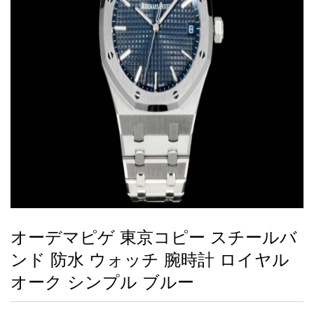
録
ー
ら
アイフォーンケ
管
せ
2026人気特集
アクセサリー
衣装セット
住まい用品
スカーフ
バッグ
ズボン
ベルト
財布
時計
小物
服
靴
ース
理
最
新
製
品
オーデマピゲ 東京コピー スチールバ
お
ンド 防水 ウォッチ 腕時計 ロイヤル
す
す
オーク シンプル ブルー
め
商