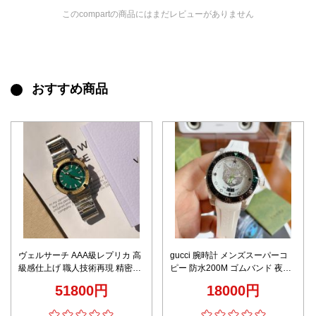
このcompartの商品にはまだレビューがありません
おすすめ商品
ヴェルサーチ AAA級レプリカ 高
gucci 腕時計 メンズスーパーコ
級感仕上げ 職人技術再現 精密デ
ピー 防水200M ゴムバンド 夜光
ィテール メンズ腕時計 グリーン
うで時計 猫プリント ホワイト
51800円
18000円
ダイヤル 2025新作