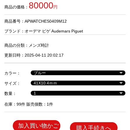
品
80000
商品の価格：
円
商品番号：APWATCHES0409M12
人
気
ブランド：
オーデマ ピゲ Audemars Piguet
商
品
商品の分類：
メンズ時計
更新日時：2025-04-11 20:02:17
セ
ー
カラー：
ル
商
サイズ：
品
数量：
在庫：99件 販売個数：1件
加入買い物かご
購入手続きへ