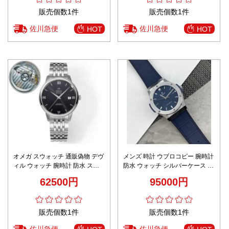
販売個数1件
販売個数1件
佐川急便
佐川急便
HOT
HOT
オメガ スウォッチ 通販偽物 デヴ
メンズ 時計 ウブロコピー 腕時計
ィル ウォッチ 腕時計 防水 スチ
防水 ウォッチ シルバーケース 紳
ールバンド ブラック
士 ブルー
62500円
95000円
販売個数1件
販売個数1件
佐川急便
佐川急便