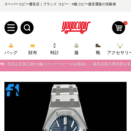
スーパーコピー優良店｜ブランド コピー・n級コピー激安通販の先駆者
0
新
バッグ
規
ロ
財布
時計
服
靴
アクセサリ
📢
当店は正真正銘のn級スーパーコピーのみ取扱い。最高品質の再現度を
ユ
グ
📢
2026春の新作続々更新中！期間中のご注文でお得な割引をご利用いただ
0
ー
イ
📢
新作入荷！ルイ・ヴィトンスーパーコピー バッグ最新モデルが登場。上
ザ
ン
📢
当店は正真正銘のn級スーパーコピーのみ取扱い。最高品質の再現度を
オ
ー
📢
2026春の新作続々更新中！期間中のご注文でお得な割引をご利用いただ
ー
お
yoyocopys@gmail.com
📢
新作入荷！ルイ・ヴィトンスーパーコピー バッグ最新モデルが登場。上
登
ダ
知