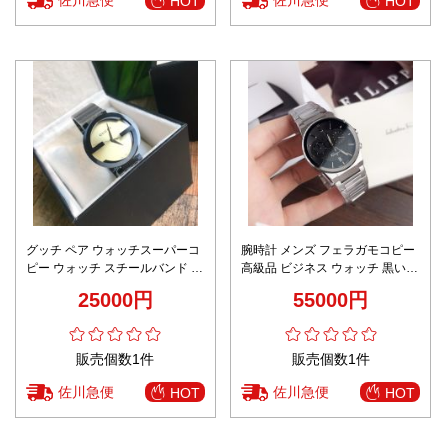
HOT
HOT
グッチ ペア ウォッチスーパーコ
腕時計 メンズ フェラガモコピー
ピー ウォッチ スチールバンド う
高級品 ビジネス ウォッチ 黒い文
で時計 高級感溢れる クォーツ時
字盤 メンズ スチールバンド 薄い
25000円
55000円
計 メンズ シルバー
販売個数1件
販売個数1件
佐川急便
佐川急便
HOT
HOT