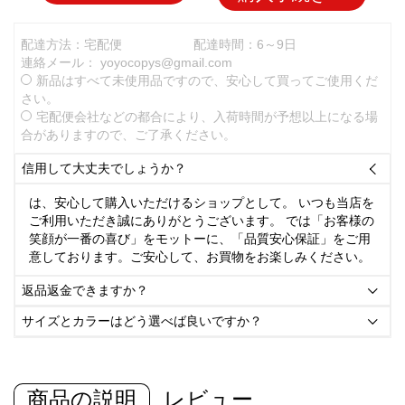
配達方法：宅配便
配達時間：6～9日
連絡メール：
yoyocopys@gmail.com
新品はすべて未使用品ですので、安心して買ってご使用くだ
さい。
宅配便会社などの都合により、入荷時間が予想以上になる場
合がありますので、ご了承ください。
信用して大丈夫でしょうか？

は、安心して購入いただけるショップとして。 いつも当店を
ご利用いただき誠にありがとうございます。 では「お客様の
笑顔が一番の喜び」をモットーに、「品質安心保証」をご用
意しております。ご安心して、お買物をお楽しみください。
返品返金できますか？

サイズとカラーはどう選べば良いですか？

商品の説明
レビュー