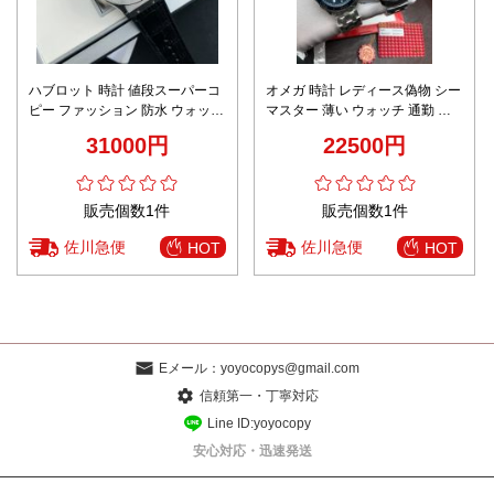
ハブロット 時計 値段スーパーコ
オメガ 時計 レディース偽物 シー
ピー ファッション 防水 ウォッチ
マスター 薄い ウォッチ 通勤 腕
ゴムバンド 紳士 シンプル ブラッ
時計 ファッション 防水 夜光 ブ
31000円
22500円
ク
ラック
販売個数1件
販売個数1件
佐川急便
佐川急便
HOT
HOT
Eメール：
yoyocopys@gmail.com
信頼第一・丁寧対応
Line ID:yoyocopy
安心対応・迅速発送