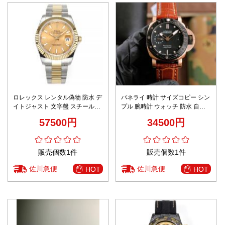
ロレックス レンタル偽物 防水 デ
パネライ 時計 サイズコピー シン
イトジャスト 文字盤 スチールバ
プル 腕時計 ウォッチ 防水 自動
ンド 人気新作 ブラウン
機械 ファッション ブラック
57500円
34500円
販売個数1件
販売個数1件
佐川急便
佐川急便
HOT
HOT