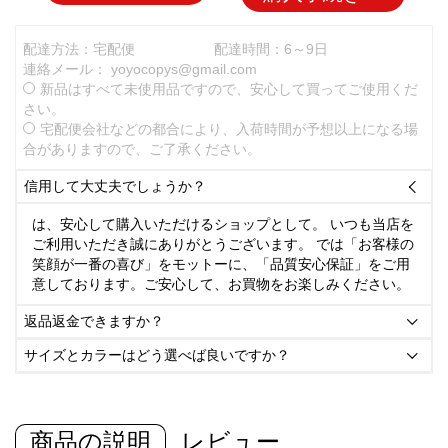
配達方法：宅配便
配達時間：6～9日
連絡メール：
yoyocopys@gmail.com
新品はすべて未使用品ですので、安心して買ってご使用くだ
さい。
宅配便会社などの都合により、入荷時間が予想以上になる場
合がありますので、ご了承ください。
信用して大丈夫でしょうか？

は、安心して購入いただけるショップとして。 いつも当店を
ご利用いただき誠にありがとうございます。 では「お客様の
笑顔が一番の喜び」をモットーに、「品質安心保証」をご用
意しております。ご安心して、お買物をお楽しみください。
返品返金できますか？

サイズとカラーはどう選べば良いですか？

商品の説明
レビュー