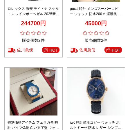
ロレックス 激安 デイトナ スケル
gucci 時計 メンズスーパーコピ
トン レインボーベゼル 2025新作
ー ウォッチ 防水200Ｍ 運動風 男
圧倒的な再現度 高級感仕上げ レ
性 プレゼント ファッション ブラ
244700円
45000円
ビュー高リピ率
ック
販売個数2件
販売個数2件
佐川急便
佐川急便
HOT
HOT
特別価格アイテム フェラガモ 時
iwc 時計値段コピー ウォッチ ポ
計 バイマ偽物 白い文字盤 ウォッ
ルトギーゼ 防水 レザー シンプル