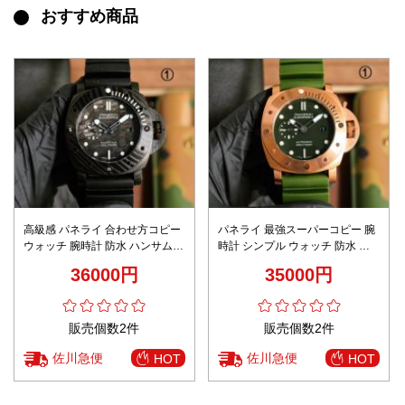
おすすめ商品
高級感 パネライ 合わせ方コピー
パネライ 最強スーパーコピー 腕
ウォッチ 腕時計 防水 ハンサム
時計 シンプル ウォッチ 防水 自
自動機械 シンプル 黒いケース
動機械 ファッション 多色可選
36000円
35000円
販売個数2件
販売個数2件
佐川急便
佐川急便
HOT
HOT