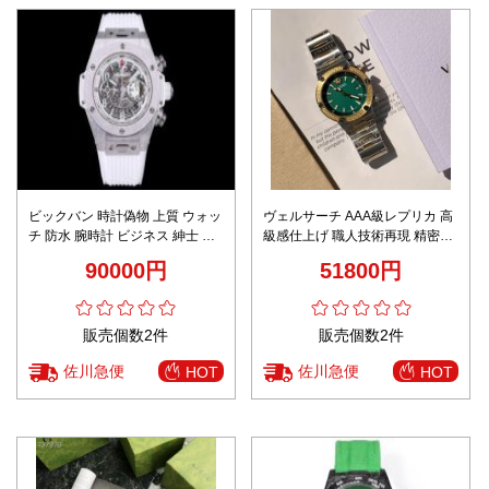
ビックバン 時計偽物 上質 ウォッ
ヴェルサーチ AAA級レプリカ 高
チ 防水 腕時計 ビジネス 紳士 夜
級感仕上げ 職人技術再現 精密デ
光 シンプル ホワイト
ィテール メンズ腕時計 グリーン
90000円
51800円
ダイヤル 2025新作
販売個数2件
販売個数2件
佐川急便
佐川急便
HOT
HOT