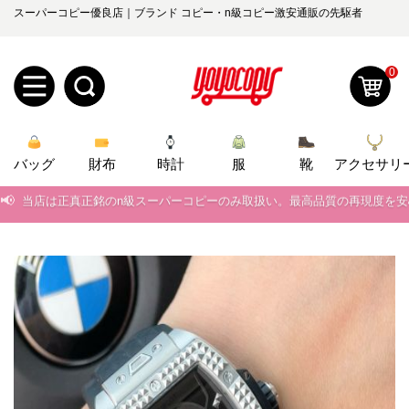
スーパーコピー優良店｜ブランド コピー・n級コピー激安通販の先駆者
0
新
バッグ
規
ロ
財布
時計
服
靴
アクセサリ
📢
当店は正真正銘のn級スーパーコピーのみ取扱い。最高品質の再現度を
ユ
グ
📢
2026春の新作続々更新中！期間中のご注文でお得な割引をご利用いただ
0
ー
イ
📢
新作入荷！ルイ・ヴィトンスーパーコピー バッグ最新モデルが登場。上
📢
当店は正真正銘のn級スーパーコピーのみ取扱い。最高品質の再現度を
ザ
ン
オ
📢
2026春の新作続々更新中！期間中のご注文でお得な割引をご利用いただ
ー
ー
お
yoyocopys@gmail.com
📢
新作入荷！ルイ・ヴィトンスーパーコピー バッグ最新モデルが登場。上
登
ダ
知