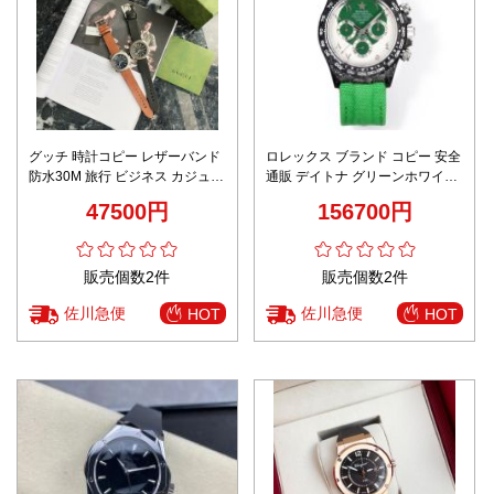
グッチ 時計コピー レザーバンド
ロレックス ブランド コピー 安全
防水30M 旅行 ビジネス カジュア
通販 デイトナ グリーンホワイト
ル 人気販売 おしゃれ 2色可選
2025新作 高再現度 高級感仕上げ
47500円
156700円
安心の日本倉庫
販売個数2件
販売個数2件
佐川急便
佐川急便
HOT
HOT