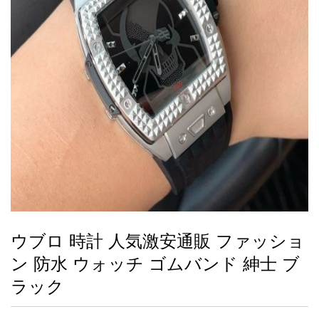
録
ー
ら
アイフォーンケ
管
せ
2026人気特集
アクセサリー
衣装セット
住まい用品
スカーフ
バッグ
ズボン
ベルト
財布
時計
小物
服
靴
ース
理
最
新
製
品
ウブロ 時計 人気激安通販 ファッショ
お
ン 防水 ウォッチ ゴムバンド 紳士 ブ
す
す
ラック
め
商