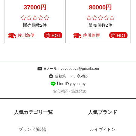
チ 運動うで時計 ゴムバンド 男女
ハンサム 紳士 IW500713 ブルー
37000円
80000円
兼用 ブルー
販売個数2件
販売個数2件
佐川急便
佐川急便
HOT
HOT
Eメール：
yoyocopys@gmail.com
信頼第一・丁寧対応
Line ID:yoyocopy
安心対応・迅速発送
人気カテゴリ一覧
人気ブランド
ブランド腕時計
ルイヴィトン