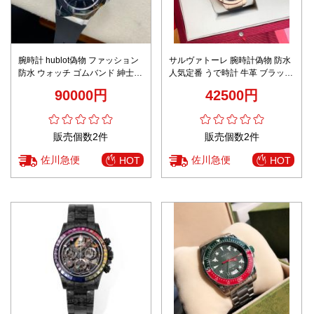
腕時計 hublot偽物 ファッション
サルヴァトーレ 腕時計偽物 防水
防水 ウォッチ ゴムバンド 紳士
人気定番 うで時計 牛革 ブラック
シンプル ブラック
文字盤 F80 メンズ ビジネス ウォ
90000円
42500円
ッチ ブラックバンド
販売個数2件
販売個数2件
佐川急便
佐川急便
HOT
HOT