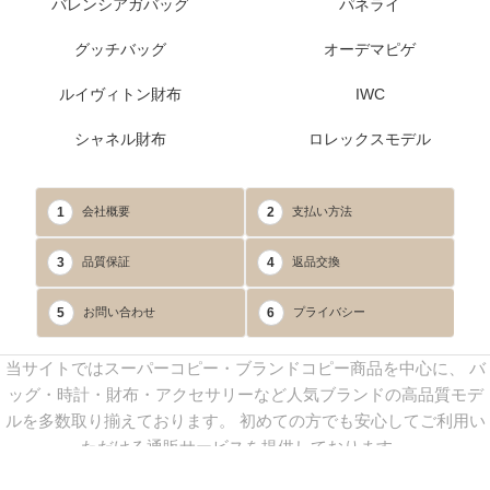
バレンシアガバッグ
パネライ
グッチバッグ
オーデマピゲ
ルイヴィトン財布
IWC
シャネル財布
ロレックスモデル
1
2
会社概要
支払い方法
3
4
品質保証
返品交換
5
6
お問い合わせ
プライバシー
当サイトではスーパーコピー・ブランドコピー商品を中心に、 バ
ッグ・時計・財布・アクセサリーなど人気ブランドの高品質モデ
ルを多数取り揃えております。 初めての方でも安心してご利用い
ただける通販サービスを提供しております。
連絡先：
yoyocopys@gmail.com
／ Line: yoyocopy ／ 店長：渡辺