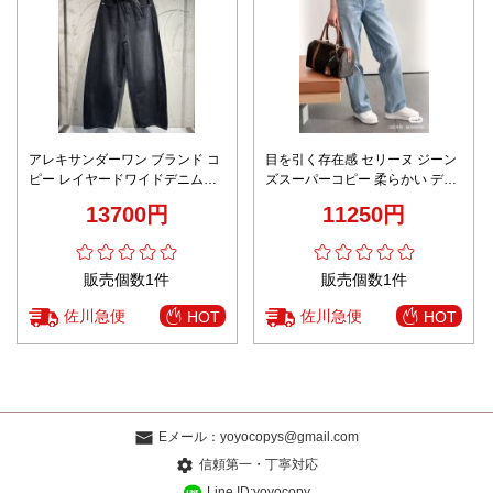
アレキサンダーワン ブランド コ
目を引く存在感 セリーヌ ジーン
ピー レイヤードワイドデニムパ
ズスーパーコピー 柔らかい デニ
ンツ ヴィンテージ加工 高品質 リ
ム 筒形パンツ ズボン 純綿 美脚
13700円
11250円
ピーター多数
ブルー
販売個数1件
販売個数1件
佐川急便
佐川急便
HOT
HOT
Eメール：
yoyocopys@gmail.com
信頼第一・丁寧対応
Line ID:yoyocopy