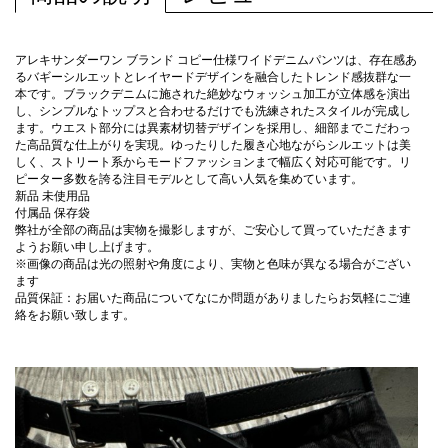
アレキサンダーワン ブランド コピー仕様ワイドデニムパンツは、存在感あ
るバギーシルエットとレイヤードデザインを融合したトレンド感抜群な一
本です。ブラックデニムに施された絶妙なウォッシュ加工が立体感を演出
し、シンプルなトップスと合わせるだけでも洗練されたスタイルが完成し
ます。ウエスト部分には異素材切替デザインを採用し、細部までこだわっ
た高品質な仕上がりを実現。ゆったりした履き心地ながらシルエットは美
しく、ストリート系からモードファッションまで幅広く対応可能です。リ
ピーター多数を誇る注目モデルとして高い人気を集めています。
新品 未使用品
付属品 保存袋
弊社が全部の商品は実物を撮影しますが、ご安心して買っていただきます
ようお願い申し上げます。
※画像の商品は光の照射や角度により、実物と色味が異なる場合がござい
ます
品質保証：お届いた商品についてなにか問題がありましたらお気軽にご連
絡をお願い致します。