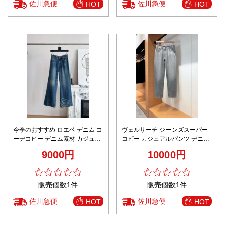
佐川急便
佐川急便
HOT
HOT
今季のおすすめ ロエベ デニム コ
ヴェルサーチ ジーンズスーパー
ーデコピー デニム素材 カジュア
コピー カジュアルパンツ デニム
ルパンツ 筒形ズボン 欧米風 ブル
上質 ズボン メンズ グレー
9000円
10000円
ー
販売個数1件
販売個数1件
佐川急便
佐川急便
HOT
HOT