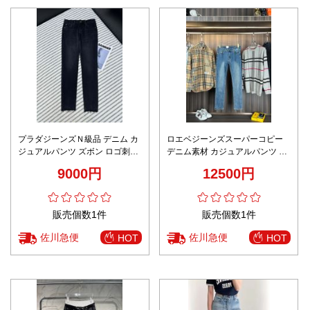
プラダジーンズＮ級品 デニム カ
ロエベジーンズスーパーコピー
ジュアルパンツ ズボン ロゴ刺繍
デニム素材 カジュアルパンツ ズ
美脚 弾性がいい ブルー
ボン 美脚 シンプル ブルー
9000円
12500円
販売個数1件
販売個数1件
佐川急便
佐川急便
HOT
HOT