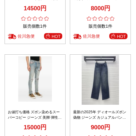
メンズ デニム ブラック
パンツ 十字架刺繍 ブラック
14500円
8000円
販売個数1件
販売個数1件
佐川急便
佐川急便
HOT
HOT
お値打ち価格 ズボン染めるスー
最新の2025年 ディオールズボン
パーコピー ジーンズ 美脚 弾性が
偽物 ジーンズ カジュアルパンツ
いい カジュアルパンツ デニム素
デニム素材 ゆったり 筒形 ブルー
15000円
9000円
材 柔軟 ブルー