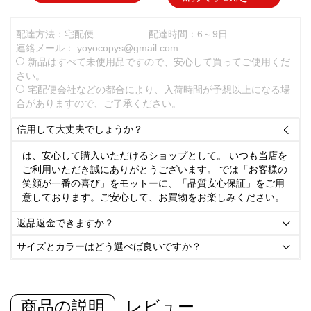
配達方法：宅配便
配達時間：6～9日
連絡メール：
yoyocopys@gmail.com
新品はすべて未使用品ですので、安心して買ってご使用くだ
さい。
宅配便会社などの都合により、入荷時間が予想以上になる場
合がありますので、ご了承ください。
信用して大丈夫でしょうか？

は、安心して購入いただけるショップとして。 いつも当店を
ご利用いただき誠にありがとうございます。 では「お客様の
笑顔が一番の喜び」をモットーに、「品質安心保証」をご用
意しております。ご安心して、お買物をお楽しみください。
返品返金できますか？

サイズとカラーはどう選べば良いですか？

商品の説明
レビュー