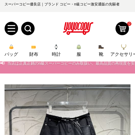
スーパーコピー優良店｜ブランド コピー・n級コピー激安通販の先駆者
0
新
📢
当店は正真正銘のn級スーパーコピーのみ取扱い。最高品質の再現度を
バッグ
規
ロ
財布
時計
服
靴
アクセサリ
📢
2026春の新作続々更新中！期間中のご注文でお得な割引をご利用いただ
ユ
グ
📢
新作入荷！ルイ・ヴィトンスーパーコピー バッグ最新モデルが登場。上
0
ー
イ
📢
当店は正真正銘のn級スーパーコピーのみ取扱い。最高品質の再現度を
ザ
ン
オ
📢
2026春の新作続々更新中！期間中のご注文でお得な割引をご利用いただ
ー
📢
ー
お
新作入荷！ルイ・ヴィトンスーパーコピー バッグ最新モデルが登場。上
yoyocopys@gmail.com
登
ダ
知