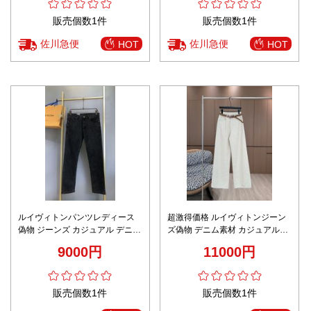
販売個数1件
販売個数1件
佐川急便
佐川急便
HOT
HOT
ルイヴィトンパンツレディース
超激得価格 ルイヴィトンジーン
偽物 ジーンズ カジュアル デニム
ズ偽物 デニム素材 カジュアルズ
ズボン 海外セレブが愛用する ブ
ボン パンツ シンプル ロゴ刺繍
9000円
11000円
ラック
ホワイト
販売個数1件
販売個数1件