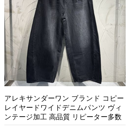
録
ー
ら
アイフォーンケ
管
せ
2026人気特集
アクセサリー
衣装セット
住まい用品
スカーフ
バッグ
ズボン
ベルト
財布
時計
小物
服
靴
ース
理
最
新
製
品
アレキサンダーワン ブランド コピー
お
レイヤードワイドデニムパンツ ヴィ
す
す
ンテージ加工 高品質 リピーター多数
め
商