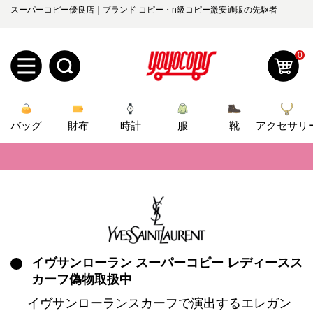
スーパーコピー優良店｜ブランド コピー・n級コピー激安通販の先駆者
📢
2026春の新作続々更新中！期間中のご注文でお得な割引をご利用いただ
📢
新作入荷！ルイ・ヴィトンスーパーコピー バッグ最新モデルが登場。上
0
📢
当店は正真正銘のn級スーパーコピーのみ取扱い。最高品質の再現度を
新
📢
2026春の新作続々更新中！期間中のご注文でお得な割引をご利用いただ
バッグ
規
ロ
財布
時計
服
靴
アクセサリ
📢
新作入荷！ルイ・ヴィトンスーパーコピー バッグ最新モデルが登場。上
ユ
グ
0
ー
イ
ザ
ン
オ
ー
イヴサンローラン スーパーコピー レディースス
ー
お
yoyocopys@gmail.com
カーフ偽物取扱中
登
ダ
知
イヴサンローランスカーフで演出するエレガン