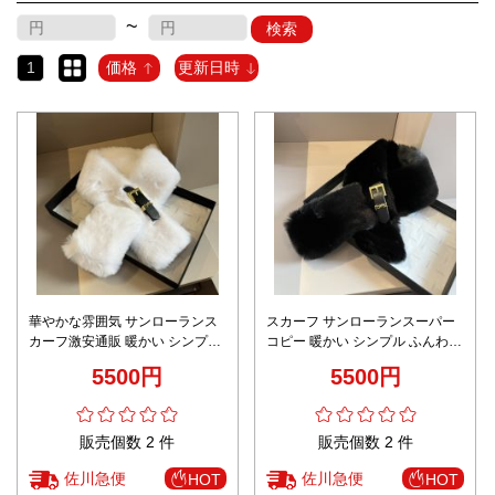
~
検索
1
価格
更新日時
華やかな雰囲気 サンローランス
スカーフ サンローランスーパー
カーフ激安通販 暖かい シンプル
コピー 暖かい シンプル ふんわり
ふんわり 高品質 ホワイト
高品質 ブラック
5500円
5500円
販売個数 2 件
販売個数 2 件
佐川急便
佐川急便
HOT
HOT