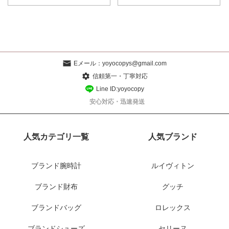
Eメール：
yoyocopys@gmail.com
信頼第一・丁寧対応
Line ID:yoyocopy
安心対応・迅速発送
人気カテゴリ一覧
人気ブランド
ブランド腕時計
ルイヴィトン
ブランド財布
グッチ
ブランドバッグ
ロレックス
ブランドシューズ
セリーヌ