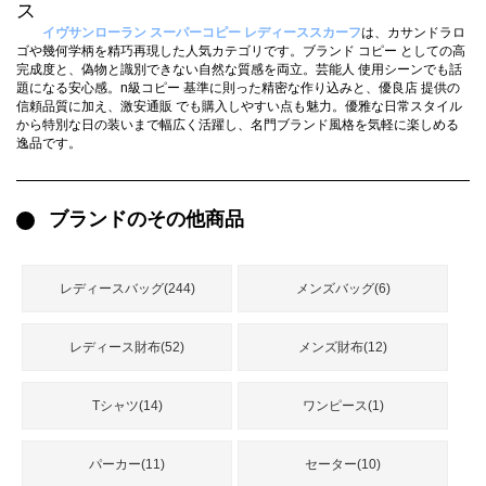
録
ス
ー
ら
イヴサンローラン スーパーコピー レディーススカーフ
は、カサンドラロ
ゴや幾何学柄を精巧再現した人気カテゴリです。ブランド コピー としての高
アイフォーンケ
完成度と、偽物と識別できない自然な質感を両立。芸能人 使用シーンでも話
管
せ
2026人気特集
アクセサリー
衣装セット
住まい用品
スカーフ
バッグ
ズボン
ベルト
財布
時計
小物
服
靴
ース
題になる安心感。n級コピー 基準に則った精密な作り込みと、優良店 提供の
信頼品質に加え、激安通販 でも購入しやすい点も魅力。優雅な日常スタイル
理
から特別な日の装いまで幅広く活躍し、名門ブランド風格を気軽に楽しめる
逸品です。
ブランドのその他商品
最
新
製
レディースバッグ(244)
メンズバッグ(6)
品
レディース財布(52)
メンズ財布(12)
お
す
Tシャツ(14)
ワンピース(1)
す
め
パーカー(11)
セーター(10)
商