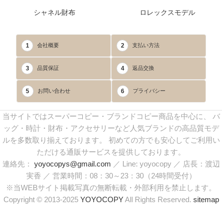
シャネル財布
ロレックスモデル
1
2
会社概要
支払い方法
3
4
品質保証
返品交換
5
6
お問い合わせ
プライバシー
当サイトではスーパーコピー・ブランドコピー商品を中心に、 バ
ッグ・時計・財布・アクセサリーなど人気ブランドの高品質モデ
ルを多数取り揃えております。 初めての方でも安心してご利用い
ただける通販サービスを提供しております。
連絡先：
yoyocopys@gmail.com
／ Line: yoyocopy ／ 店長：渡辺
実香 ／ 営業時間：08：30～23：30（24時間受付）
※当WEBサイト掲載写真の無断転載・外部利用を禁止します。
Copyright © 2013-2025
YOYOCOPY
All Rights Reserved.
sitemap