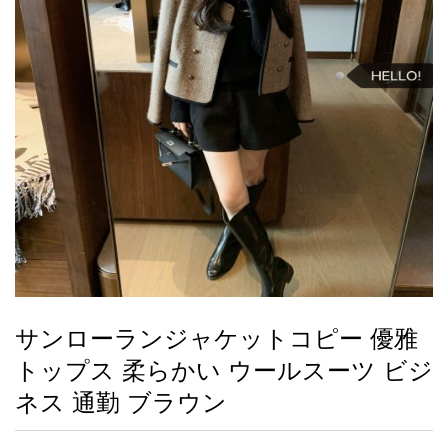
録
ー
ら
アイフォーンケ
管
せ
2026人気特集
アクセサリー
衣装セット
住まい用品
スカーフ
バッグ
ズボン
ベルト
財布
時計
小物
服
靴
ース
理
最
新
製
品
サンローランジャケットコピー 優雅
お
トップス 柔らかい ウールスーツ ビジ
す
す
ネス 通勤 ブラウン
め
商