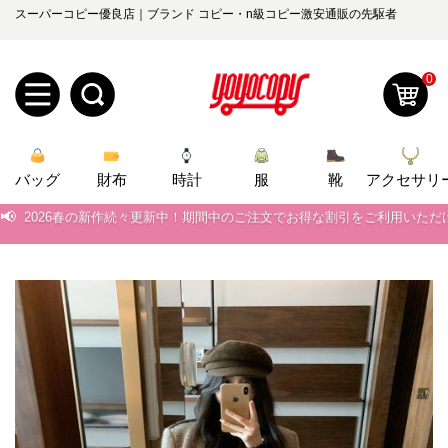
スーパーコピー優良店｜ブランド コピー・n級コピー激安通販の先駆者
0
📢
当店は正真正銘のn級スーパーコピーのみ取扱い。最高品質の再現度を
新
📢
2026春の新作続々更新中！期間中のご注文でお得な割引をご利用いただ
バッグ
規
ロ
財布
時計
服
靴
アクセサリ
📢
新作入荷！ルイ・ヴィトンスーパーコピー バッグ最新モデルが登場。上
ユ
グ
📢
当店は正真正銘のn級スーパーコピーのみ取扱い。最高品質の再現度を
0
ー
イ
📢
2026春の新作続々更新中！期間中のご注文でお得な割引をご利用いただ
ザ
ン
📢
新作入荷！ルイ・ヴィトンスーパーコピー バッグ最新モデルが登場。上
オ
ー
ー
お
yoyocopys@gmail.com
登
ダ
知