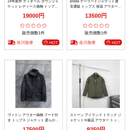
24年新作 ディオール ダウンジャ
prada テーラードジャケット激
ケット レディース偽物 トップス
安通販 トップス 保温 アウター
アウター 襟 綿服 シンプル ブル
軽量 フード付き 防風 柔らかい
19000円
13500円
ー
ブラック
販売個数1件
販売個数1件
佐川急便
佐川急便
HOT
HOT
ヴィトン アウター偽物 フード付
ストーン アイランド トラック ジ
き トップス ジャケット 柔らかい
ャケットＮ級品 アウター トップ
暖かい 軽量 花柄 ブラック
ス フード付き 0P67 ハードシェ
17500円
9250円