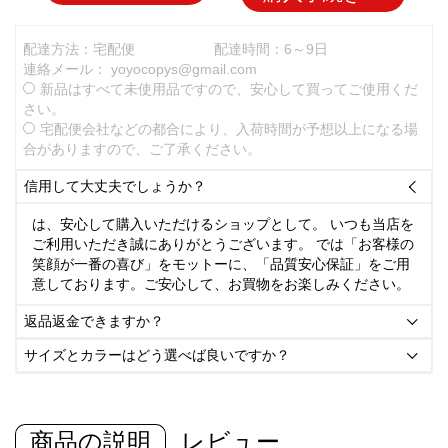
配達方法：宅配便
配達時間：6～9日
連絡メール：
yoyocopys@gmail.com
新品はすべて未使用品ですので、安心して買ってご使用くだ
さい。
宅配便会社などの都合により、入荷時間が予想以上になる場
合がありますので、ご了承ください。
信用して大丈夫でしょうか？

は、安心して購入いただけるショップとして。 いつも当店を
ご利用いただき誠にありがとうございます。 では「お客様の
笑顔が一番の喜び」をモットーに、「品質安心保証」をご用
意しております。ご安心して、お買物をお楽しみください。
返品返金できますか？

サイズとカラーはどう選べば良いですか？

商品の説明
レビュー