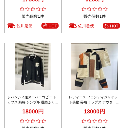
ルジャケット グリーン
販売個数1件
販売個数1件
佐川急便
佐川急便
HOT
HOT
ジバンシィ服スーパーコピー ト
レディース フェンディジャケッ
ップス 純綿 シンプル 運動ふく
ト偽物 長袖 トップス アウター
ニットアウター 柔らかい 保温 ブ
防風 カジュアル 両面兼用 フード
18000円
13000円
ラック
付き ホワイト