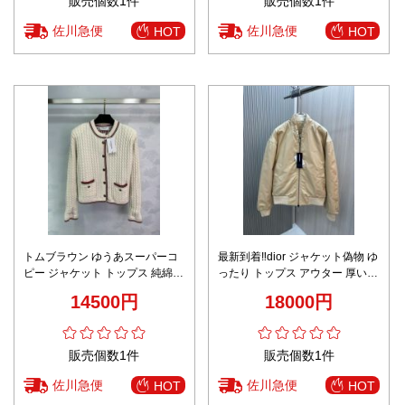
販売個数1件
販売個数1件
佐川急便
佐川急便
HOT
HOT
トムブラウン ゆうあスーパーコ
最新到着‼dior ジャケット偽物 ゆ
ピー ジャケット トップス 純綿
ったり トップス アウター 厚い
柔らかい アウター ニット 女性
暖かい カジュアル 刺繍 ブラウン
14500円
18000円
優雅 ホワイト
販売個数1件
販売個数1件
佐川急便
佐川急便
HOT
HOT