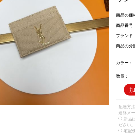
商品の価
商品番号：Y
ブランド
商品の分
カラー：
数量：
配達方
連絡メ
新品
ださい
宅配