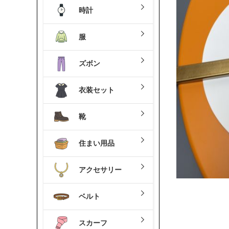
時計
服
ズボン
衣装セット
靴
住まい用品
アクセサリー
ベルト
スカーフ