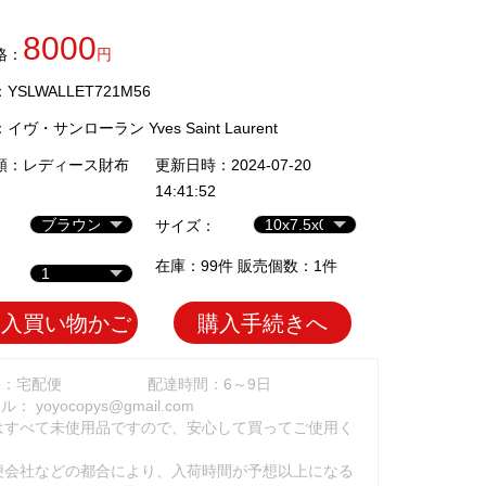
8000
格：
円
SLWALLET721M56
：
イヴ・サンローラン Yves Saint Laurent
類：
レディース財布
更新日時：2024-07-20
14:41:52
サイズ：
在庫：99件 販売個数：1件
加入買い物かご
購入手続きへ
法：宅配便
配達時間：6～9日
ール：
yoyocopys@gmail.com
はすべて未使用品ですので、安心して買ってご使用く
。
便会社などの都合により、入荷時間が予想以上になる