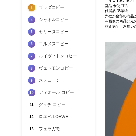
サイズ:10x7.5x0.5
新品 未使用品
プラダコピー
3
付属品 保存袋
弊社が全部の商品
シャネルコピー
4
※画像の商品は光
品質保証：お届い
セリーヌコピー
5
エルメスコピー
6
ルイヴィトンコピー
7
ヴェトモンコピー
8
ステューシー
9
ディオール コピー
10
グッチ コピー
11
ロエベ LOEWE
12
フェラガモ
13