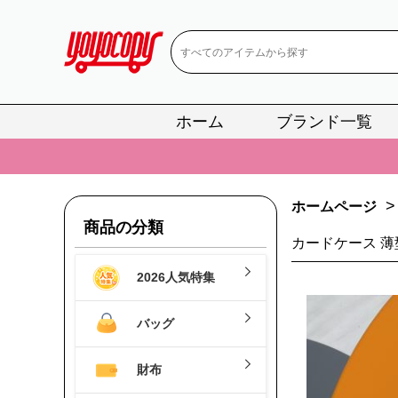
ホーム
ブランド一覧
📢
当店は正真
📢
2
>
ホームページ
📢
新作入荷！ル
商品の分類
カードケース 薄型
📢
当店は正真
2026人気特集
📢
2
📢
新作入荷！ル
バッグ
財布