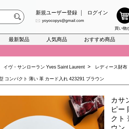
新規ユーザー登録
ログイン
yoyocopys@gmail.com
買い物
最新製品
人気商品
おすすめ商品
正銘のn級スーパーコピーのみ取扱い。最高品質の再現度を安心してお選
026春の新作続々更新中！期間中のご注文でお得な割引をご利用いただ
>
イヴ・サンローラン Yves Saint Laurent
レディース財布
イ・ヴィトンスーパーコピー バッグ最新モデルが登場。上質な仕上が
 コンパクト 薄い 革 カード入れ 423291 ブラウン
正銘のn級スーパーコピーのみ取扱い。最高品質の再現度を安心してお選
026春の新作続々更新中！期間中のご注文でお得な割引をご利用いただ
カサ
イ・ヴィトンスーパーコピー バッグ最新モデルが登場。上質な仕上が
ピー 
クト 
ウン