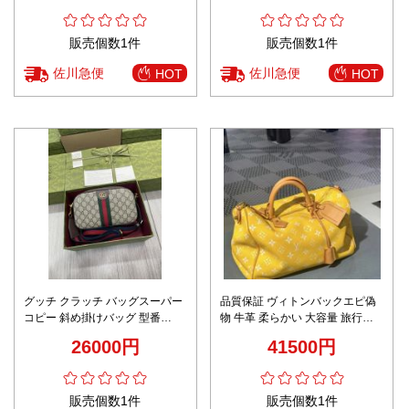
販売個数1件
販売個数1件
佐川急便
佐川急便
HOT
HOT
グッチ クラッチ バッグスーパー
品質保証 ヴィトンバックエピ偽
コピー 斜め掛けバッグ 型番
物 牛革 柔らかい 大容量 旅行バ
752591 レザー 花柄 メンズ ブラ
ッグ プリント M24419 イエロー
26000円
41500円
ウン
販売個数1件
販売個数1件