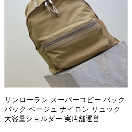
録
ー
ら
アイフォーンケ
管
せ
2026人気特集
アクセサリー
衣装セット
住まい用品
スカーフ
バッグ
ズボン
ベルト
財布
時計
小物
服
靴
ース
理
最
新
製
品
サンローラン スーパーコピー バック
お
パック ベージュ ナイロン リュック
す
す
大容量ショルダー 実店舗運営
め
商