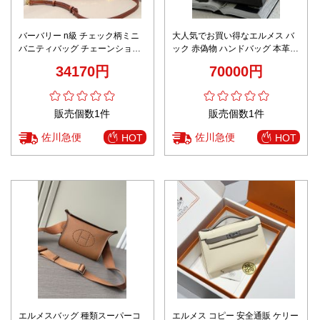
バーバリー n級 チェック柄ミニ
大人気でお買い得なエルメス バ
バニティバッグ チェーンショル
ック 赤偽物 ハンドバッグ 本革
ダー仕様 高級感仕上げ 丁寧な縫
レザー 高級感 ブラック
34170円
70000円
製
販売個数1件
販売個数1件
佐川急便
佐川急便
HOT
HOT
エルメスバッグ 種類スーパーコ
エルメス コピー 安全通販 ケリー