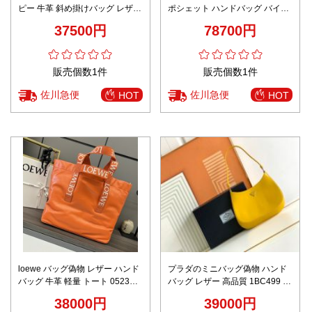
ピー 牛革 斜め掛けバッグ レザー
ポシェット ハンドバッグ バイカ
優雅レディ 男女兼用 ブラウン
ラー 2026新作 高再現度 精密デ
37500円
78700円
ィテール 高級感仕上げ
販売個数1件
販売個数1件
佐川急便
佐川急便
HOT
HOT
loewe バッグ偽物 レザー ハンド
プラダのミニバッグ偽物 ハンド
バッグ 牛革 軽量 トート 052301
バッグ レザー 高品質 1BC499 フ
ロゴ刺繍 大容量 オレンジ色
ァッション感 イエロー
38000円
39000円