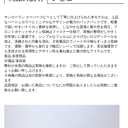
サンローラン スーパーコピーとして丁寧に仕上げられた本モデルは、上品
なベージュカラーとミニマルなデザインが魅力のバックパックです。軽量
で扱いやすいナイロン素材を使用し、しなやかな質感と耐久性を両立。フ
ロントポケットやメイン収納はファスナー仕様で、荷物の整理がしやすく
日常使いに最適です。シンプルなフォルムにさりげないロゴディテールを
加え、洗練された印象を演出。大容量設計でノートや小物もすっきり収納
でき、通勤・通学から旅行まで幅広いシーンで活躍します。実店舗運営で
も支持される実用性とデザイン性を兼ね備えた魅力的なアイテムです。
新品 未使用品
付属品 保存袋
弊社が全部の商品は実物を撮影しますが、ご安心して買っていただきます
ようお願い申し上げます。
※画像の商品は光の照射や角度により、実物と色味が異なる場合がござい
ます
品質保証：お届いた商品についてなにか問題がありましたらお気軽にご連
絡をお願い致します。