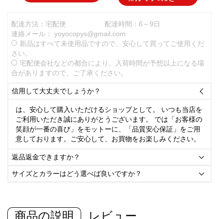
配達方法：宅配便
配達時間：6～9日
連絡メール：
yoyocopys@gmail.com
新品はすべて未使用品ですので、安心して買ってご使用くだ
さい。
宅配便会社などの都合により、入荷時間が予想以上になる場
合がありますので、ご了承ください。
信用して大丈夫でしょうか？

は、安心して購入いただけるショップとして。 いつも当店を
ご利用いただき誠にありがとうございます。 では「お客様の
笑顔が一番の喜び」をモットーに、「品質安心保証」をご用
意しております。ご安心して、お買物をお楽しみください。
返品返金できますか？

サイズとカラーはどう選べば良いですか？

商品の説明
レビュー