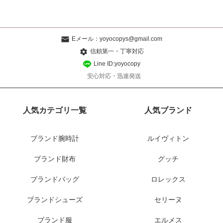
Eメール：
yoyocopys@gmail.com
信頼第一・丁寧対応
Line ID:yoyocopy
安心対応・迅速発送
人気カテゴリ一覧
人気ブランド
ブランド腕時計
ルイヴィトン
ブランド財布
グッチ
ブランドバッグ
ロレックス
ブランドシューズ
セリーヌ
ブランド服
エルメス