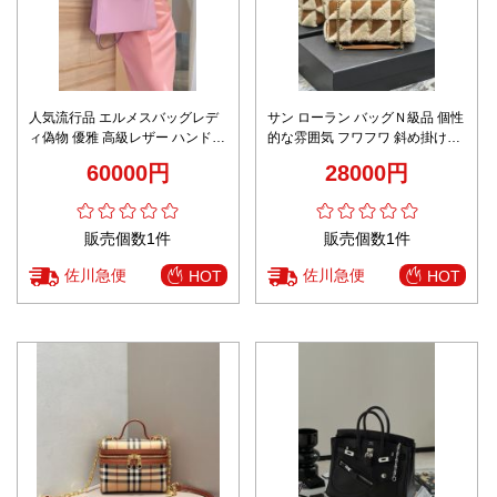
人気流行品 エルメスバッグレデ
サン ローラン バッグＮ級品 個性
ィ偽物 優雅 高級レザー ハンドバ
的な雰囲気 フワフワ 斜め掛けバ
ッグ 牛革 ピンク
ッグ 可愛い 目を引く ファッショ
60000円
28000円
ン ブラウン
販売個数1件
販売個数1件
佐川急便
佐川急便
HOT
HOT