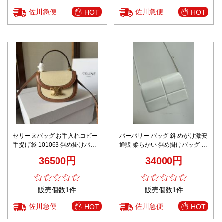
佐川急便
佐川急便
HOT
HOT
セリーヌバッグ お手入れコピー
バーバリー バッグ 斜 めがけ激安
手提げ袋 101063 斜め掛けバッ
通販 柔らかい 斜め掛けバッグ 肩
グ ミニサイズ 若い世代 ブラウン
掛け レザー 調整可 正方形 人気
36500円
34000円
商品 ホワイト
販売個数1件
販売個数1件
佐川急便
佐川急便
HOT
HOT