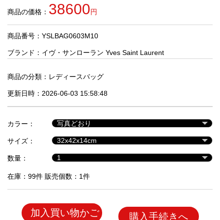
品
38600
商品の価格：
円
商品番号：YSLBAG0603M10
人
気
ブランド：
イヴ・サンローラン Yves Saint Laurent
商
品
商品の分類：
レディースバッグ
更新日時：2026-06-03 15:58:48
セ
ー
カラー：
ル
商
サイズ：
品
数量：
在庫：99件 販売個数：1件
加入買い物かご
購入手続きへ