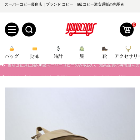
スーパーコピー優良店｜ブランド コピー・n級コピー激安通販の先駆者
0
新
📢
当店は正真正銘のn級スーパーコピーのみ取扱い。最高品質の再現度を
バッグ
規
ロ
財布
時計
服
靴
アクセサリ
📢
2026春の新作続々更新中！期間中のご注文でお得な割引をご利用いただ
ユ
グ
📢
新作入荷！ルイ・ヴィトンスーパーコピー バッグ最新モデルが登場。上
0
ー
イ
📢
当店は正真正銘のn級スーパーコピーのみ取扱い。最高品質の再現度を
ザ
ン
オ
📢
2026春の新作続々更新中！期間中のご注文でお得な割引をご利用いただ
ー
📢
新作入荷！ルイ・ヴィトンスーパーコピー バッグ最新モデルが登場。上
ー
お
yoyocopys@gmail.com
登
ダ
知