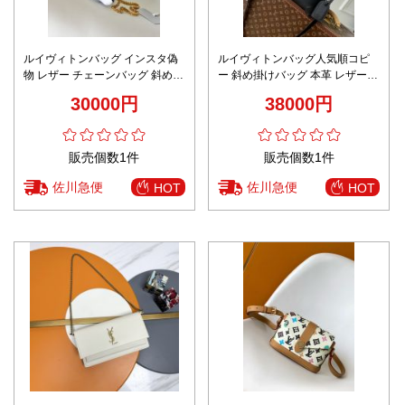
ルイヴィトンバッグ インスタ偽
ルイヴィトンバッグ人気順コピ
物 レザー チェーンバッグ 斜め掛
ー 斜め掛けバッグ 本革 レザー
け 人気品 M23762 縞 ホワイト
柔らかい 肩掛け K09336 ブラッ
30000円
38000円
ク
販売個数1件
販売個数1件
佐川急便
佐川急便
HOT
HOT