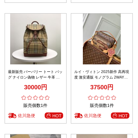
最新販売 バーバリー トート バッ
ルイ・ヴィトン 2025新作 高再現
グ ナイロン偽物 レザー 牛革 バ
度 激安通販 モノグラム 2WAYシ
ックバッグ 8011155 ブラウン
ョルダーバッグ 専用ケース付属
30000円
37500円
販売個数1件
販売個数1件
佐川急便
佐川急便
HOT
HOT