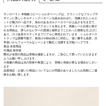
サンローラン 本物級コピーショルダーバッグは、クラシックなフラップデ
ザインに美しいキルティングパターンを組み合わせた、洗練されたシルエ
ットが魅力の一品です。深みのあるボルドーカラーが上品さを引き立て、
コーディネートに華やかなアクセントを加えます。高級レベル仕様と称さ
れる理由は、滑らかなレザーの質感と細部までこだわった精密な仕上げに
あり、ロゴ金具やステッチまでリアルに再現されています。ショルダース
トラップは調整可能で、肩掛けや斜め掛けに対応し、使い勝手も抜群。日
常使いからフォーマルなシーンまで幅広く活躍する万能バッグです。
新品 未使用品
付属品 保存袋
弊社が全部の商品は実物を撮影しますが、ご安心して買っていただきます
ようお願い申し上げます。
※画像の商品は光の照射や角度により、実物と色味が異なる場合がござい
ます
品質保証：お届いた商品についてなにか問題がありましたらお気軽にご連
絡をお願い致します。