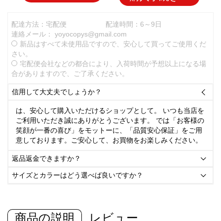
配達方法：宅配便
配達時間：6～9日
連絡メール：
yoyocopys@gmail.com
新品はすべて未使用品ですので、安心して買ってご使用くだ
さい。
宅配便会社などの都合により、入荷時間が予想以上になる場
合がありますので、ご了承ください。
信用して大丈夫でしょうか？

は、安心して購入いただけるショップとして。 いつも当店を
ご利用いただき誠にありがとうございます。 では「お客様の
笑顔が一番の喜び」をモットーに、「品質安心保証」をご用
意しております。ご安心して、お買物をお楽しみください。
返品返金できますか？

サイズとカラーはどう選べば良いですか？

商品の説明
レビュー