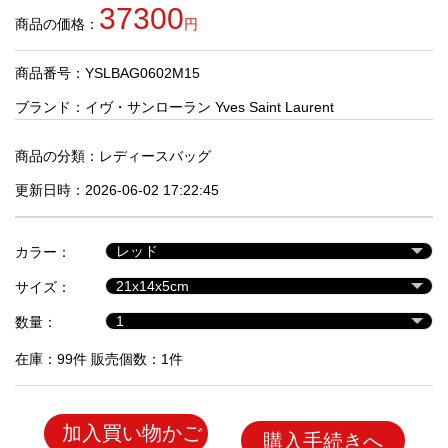
品
37300
商品の価格：
円
商品番号：YSLBAG0602M15
人
気
ブランド：
イヴ・サンローラン Yves Saint Laurent
商
品
商品の分類：
レディースバッグ
更新日時：2026-06-02 17:22:45
セ
ー
カラー：
ル
商
サイズ：
品
数量：
在庫：99件 販売個数：1件
加入買い物かご
購入手続きへ