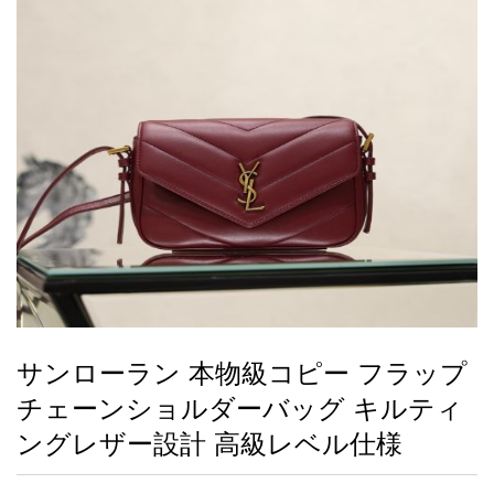
録
ー
ら
アイフォーンケ
管
せ
2026人気特集
アクセサリー
衣装セット
住まい用品
スカーフ
バッグ
ズボン
ベルト
財布
時計
小物
服
靴
ース
理
最
新
製
品
サンローラン 本物級コピー フラップ
お
チェーンショルダーバッグ キルティ
す
す
ングレザー設計 高級レベル仕様
め
商