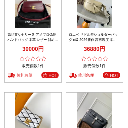
高品質なセリーヌ アメブロ偽物
ロエベ サドル型ショルダーバッ
ハンドバッグ 本革 レザー 斜め掛
グ n級 2026新作 高再現度 本革
けバッグ 119533 ミニサイズ レ
使用 精密ディテール 高級感仕上
30000円
36880円
ッド
げ 安心サイト 実店舗運営
販売個数1件
販売個数1件
佐川急便
佐川急便
HOT
HOT