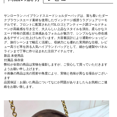
サンローラン ハイブランドスエードショルダーバッグは、落ち着いたダー
クブラウンスエード素材を使用したヴィンテージ感漂うラグジュアリーモ
デルです。フロントに配置されたYSLロゴとアンティーク調ゴールドチェ
ーンが高級感を引き立て、大人らしい上品なスタイルを演出。柔らかなス
エード特有の質感と立体感あるフォルムが魅力で、シンプルながら存在感
あるデザインに仕上げられています。大容量設計により通勤やショッピン
グ、旅行シーンまで幅広く活躍し、収納力にも優れた実用的な仕様。レビ
ュー高リピ率を誇る人気ハイブランドバッグとして、細かな縫製やパネル
ラインまで丁寧に作り込まれた注目アイテムです。
新品 未使用品
付属品 保存袋
弊社が全部の商品は実物を撮影しますが、ご安心して買っていただきます
ようお願い申し上げます。
※画像の商品は光の照射や角度により、実物と色味が異なる場合がござい
ます
品質保証：お届いた商品についてなにか問題がありましたらお気軽にご連
絡をお願い致します。