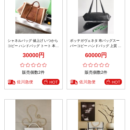
シャネルバッグ 値上げ いつから
ボッテガヴェネタ 布バッグスー
コピー ハンドバッグ トート 本革
パーコピー ハンドバッグ 上質 牛
優雅 A66941 大容量 柔軟 ブラウ
革 柔らかい 796258 ブラック
30000円
60000円
ン
販売個数2件
販売個数2件
佐川急便
佐川急便
HOT
HOT