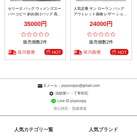
セリーヌ バッグ ウィメンズスー
人気定番 サン ローラン バッグ
パーコピー 斜め掛けバッグ 高級
アウトレット偽物 レザー ショル
感 ファッション 187363 日常用
ダーバッグ 通勤 チェーンバッグ
35000円
24000円
女性 優雅 ベージュ色
377828 女性 ホワイト
販売個数2件
販売個数2件
佐川急便
佐川急便
HOT
HOT
Eメール：
yoyocopys@gmail.com
信頼第一・丁寧対応
Line ID:yoyocopy
安心対応・迅速発送
人気カテゴリ一覧
人気ブランド