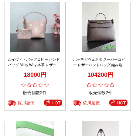
ルイヴィトバッグコピー ハンド
ボッテガヴェネタ スーパーコピ
バッグ Milky Way 本革 レザー ロ
ー レザーハンドバッグ 編み込み
ゴプリント 優雅レディ M14356
ディテール ゴールド金具 上質感
18000円
104200円
ピンク
販売個数2件
販売個数2件
佐川急便
佐川急便
HOT
HOT