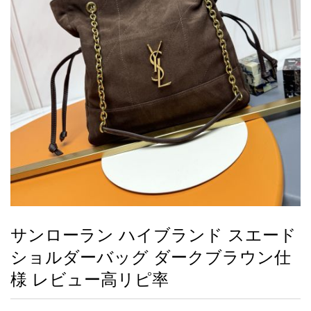
録
ー
ら
アイフォーンケ
管
せ
2026人気特集
アクセサリー
衣装セット
住まい用品
スカーフ
バッグ
ズボン
ベルト
財布
時計
小物
服
靴
ース
理
最
新
製
品
サンローラン ハイブランド スエード
お
ショルダーバッグ ダークブラウン仕
す
す
様 レビュー高リピ率
め
商