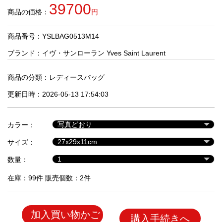
品
39700
商品の価格：
円
商品番号：YSLBAG0513M14
人
気
ブランド：
イヴ・サンローラン Yves Saint Laurent
商
品
商品の分類：
レディースバッグ
更新日時：2026-05-13 17:54:03
セ
ー
カラー：
ル
商
サイズ：
品
数量：
在庫：99件 販売個数：2件
加入買い物かご
購入手続きへ