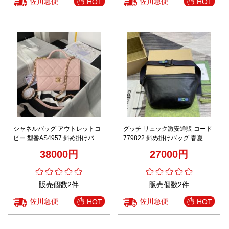
佐川急便
佐川急便
HOT
HOT
シャネルバッグ アウトレットコ
グッチ リュック激安通販 コード
ピー 型番AS4957 斜め掛けバッ
779822 斜め掛けバッグ 春夏の
グ 手持ち 牛革 レディース 優雅
メンズバッグ 運動風 日常 ブラッ
38000円
27000円
ピンク
ク
販売個数2件
販売個数2件
佐川急便
佐川急便
HOT
HOT