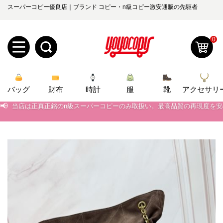
スーパーコピー優良店｜ブランド コピー・n級コピー激安通販の先駆者
0
新
バッグ
規
ロ
財布
時計
服
靴
アクセサリ
📢
当店は正真正銘のn級スーパーコピーのみ取扱い。最高品質の再現度を
ユ
グ
📢
2026春の新作続々更新中！期間中のご注文でお得な割引をご利用いただ
📢
0
新作入荷！ルイ・ヴィトンスーパーコピー バッグ最新モデルが登場。上
ー
イ
📢
当店は正真正銘のn級スーパーコピーのみ取扱い。最高品質の再現度を
ザ
ン
オ
📢
2026春の新作続々更新中！期間中のご注文でお得な割引をご利用いただ
ー
ー
お
📢
新作入荷！ルイ・ヴィトンスーパーコピー バッグ最新モデルが登場。上
yoyocopys@gmail.com
登
ダ
知