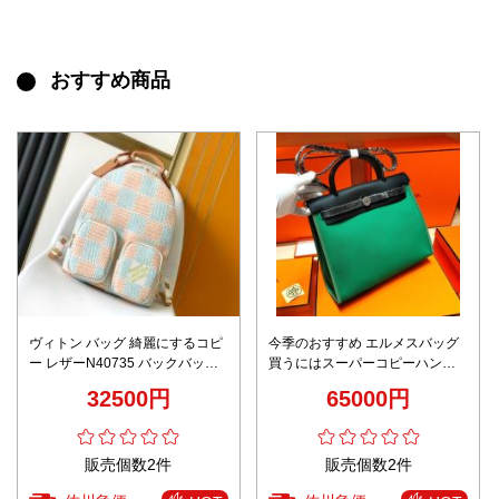
おすすめ商品
ヴィトン バッグ 綺麗にするコピ
今季のおすすめ エルメスバッグ
ー レザーN40735 バックバッグ
買うにはスーパーコピーハンド
プリント 格子模様 通学 人気 ブ
バッグ 大容量 レザー 牛革 優雅
32500円
65000円
ルー
グリーン
販売個数2件
販売個数2件