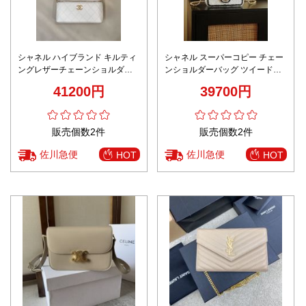
シャネル ハイブランド キルティ
シャネル スーパーコピー チェー
ングレザーチェーンショルダー
ンショルダーバッグ ツイードデ
バッグ ミニハンドバッグ 上品モ
ザイン フラップ仕様 上質感 丁寧
41200円
39700円
デル 高評価
な縫製
販売個数2件
販売個数2件
佐川急便
佐川急便
HOT
HOT