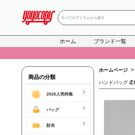
ホーム
ブランド一覧
📢
当店は正真
📢
2
>
ホームページ
📢
新作入荷！ル
商品の分類
ハンドバッグ 柔軟
📢
当店は正真
2026人気特集
📢
2
📢
新作入荷！ル
バッグ
財布