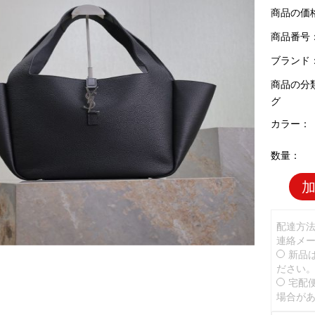
商品の価
商品番号：Y
ブランド
商品の分
グ
カラー：
数量：
配達方
連絡メ
新品
ださい
宅配
場合が