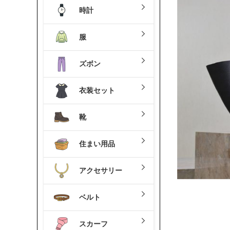
時計
服
ズボン
衣装セット
靴
住まい用品
アクセサリー
ベルト
スカーフ