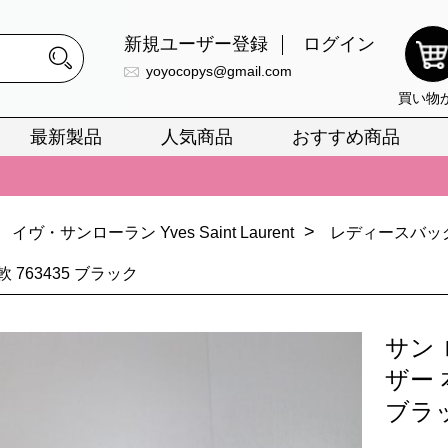
新規ユーザー登録
ログイン
yoyocopys@gmail.com
買い物
最新製品
人気商品
おすすめ商品
正銘のn級スーパーコピーのみ取扱い。最高品質の再現度を安心してお選
026春の新作続々更新中！期間中のご注文でお得な割引をご利用いただ
>
イヴ・サンローラン Yves Saint Laurent
レディースバッ
イ・ヴィトンスーパーコピー バッグ最新モデルが登場。上質な仕上が
 763435 ブラック
正銘のn級スーパーコピーのみ取扱い。最高品質の再現度を安心してお選
026春の新作続々更新中！期間中のご注文でお得な割引をご利用いただ
サン 
イ・ヴィトンスーパーコピー バッグ最新モデルが登場。上質な仕上が
ザー 
ブラ