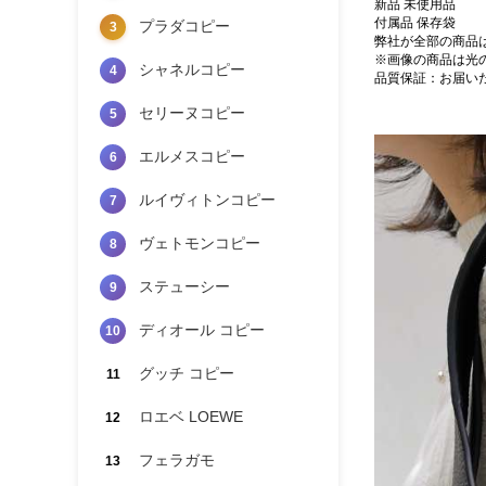
新品 未使用品
付属品 保存袋
プラダコピー
3
弊社が全部の商品
※画像の商品は光
シャネルコピー
4
品質保証：お届い
セリーヌコピー
5
エルメスコピー
6
ルイヴィトンコピー
7
ヴェトモンコピー
8
ステューシー
9
ディオール コピー
10
グッチ コピー
11
ロエベ LOEWE
12
フェラガモ
13