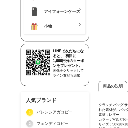
アイフォーンケース
小物
LINEで友だちにな
ると、 初回に
1,000円分のクーポ
ンをプレゼント。
画像をクリックして
ライン友だち追加
商品の説明
人気ブランド
クラッチ バッグ
れた素材が、バッ
バレンシアガコピー
1
素材：レザー
カラー：写真どお
フェンディコピー
2
サイズ：50×28×18