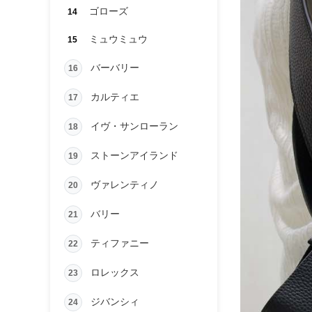
ゴローズ
14
ミュウミュウ
15
バーバリー
16
カルティエ
17
イヴ・サンローラン
18
ストーンアイランド
19
ヴァレンティノ
20
バリー
21
ティファニー
22
ロレックス
23
ジバンシィ
24