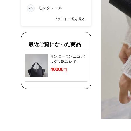
モンクレール
25
ブランド一覧を見る
最近ご覧になった商品
サン ローラン エコ バ
ッグＮ級品 レザ...
40000
円