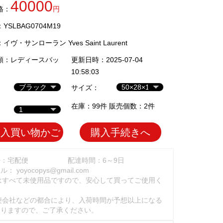
40000
格：
円
SLBAG0704M19
：
イヴ・サンローラン Yves Saint Laurent
類：
レディースバッ
更新日時：2025-07-04
10:58:03
サイズ：
在庫：99件 販売個数：2件
加入買い物かご
購入手続きへ
法：宅配便
配達時間：6～9日
ール：
yoyocopys@gmail.com
はすべて未使用品ですので、安心して買ってご使用く
。
便会社などの都合により、入荷時間が予想以上になる
ありますので、ご了承ください。