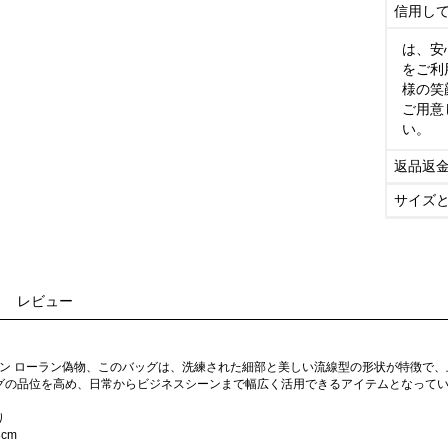
信用し
は、安
をご利
様の笑
ご用意
い。
返品返
サイズ
レビュー
 サン ローラン偽物、このバッグは、洗練された細部と美しい流線型の形状が特徴で
グの品位を高め、日常からビジネスシーンまで幅広く活用できるアイテムとなって
り
cm