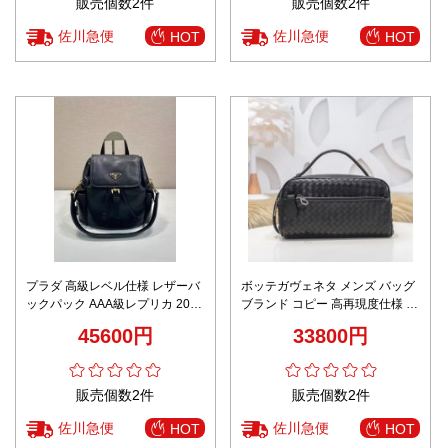
販売個数2件
販売個数2件
佐川急便
佐川急便
HOT
HOT
プラダ 高級レベル仕様 レザーバ
ボッテガヴェネタ メンズ バッグ
ックパック AAA級レプリカ 2025
ブランド コピー 高再現度仕様 即
新作 高再現度 職人技術再現モデ
納対応 職人技術再現 上質レザー
45600円
33800円
ル
使用 精密ディテール
販売個数2件
販売個数2件
佐川急便
佐川急便
HOT
HOT