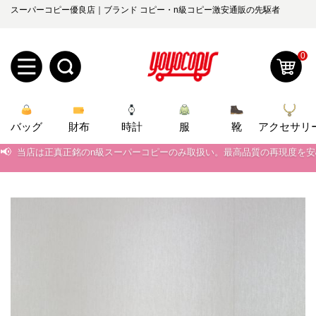
スーパーコピー優良店｜ブランド コピー・n級コピー激安通販の先駆者
0
新
バッグ
規
ロ
財布
時計
服
靴
アクセサリ
📢
当店は正真正銘のn級スーパーコピーのみ取扱い。最高品質の再現度を
📢
2026春の新作続々更新中！期間中のご注文でお得な割引をご利用いただ
ユ
グ
📢
新作入荷！ルイ・ヴィトンスーパーコピー バッグ最新モデルが登場。上
0
ー
イ
📢
当店は正真正銘のn級スーパーコピーのみ取扱い。最高品質の再現度を
ザ
ン
オ
📢
2026春の新作続々更新中！期間中のご注文でお得な割引をご利用いただ
ー
ー
お
📢
新作入荷！ルイ・ヴィトンスーパーコピー バッグ最新モデルが登場。上
yoyocopys@gmail.com
登
ダ
知