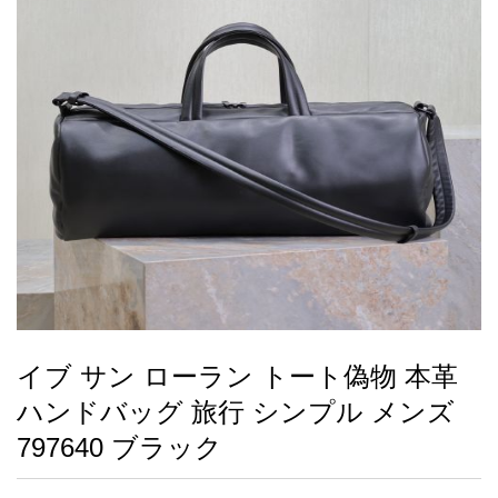
録
ー
ら
アイフォーンケ
管
せ
2026人気特集
アクセサリー
衣装セット
住まい用品
スカーフ
バッグ
ズボン
ベルト
財布
時計
小物
服
靴
ース
理
最
新
製
品
イブ サン ローラン トート偽物 本革
お
ハンドバッグ 旅行 シンプル メンズ
す
す
797640 ブラック
め
商