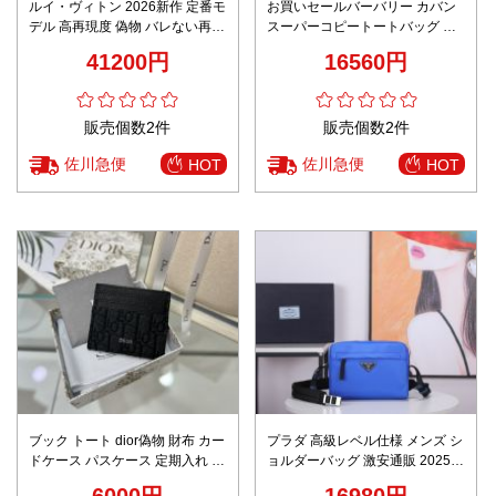
ルイ・ヴィトン 2026新作 定番モ
お買いセールバーバリー カバン
デル 高再現度 偽物 バレない再現
スーパーコピートートバッグ 大
度 ディスカバリー バックパック
容量 実用的
41200円
16560円
モノグラム 高品質素材使用 精密
ディテール 安心サイト
販売個数2件
販売個数2件
佐川急便
佐川急便
HOT
HOT
ブック トート dior偽物 財布 カー
プラダ 高級レベル仕様 メンズ シ
ドケース パスケース 定期入れ カ
ョルダーバッグ 激安通販 2025新
ード入れ 花柄 2ESCH135YSE-
作 高再現度 職人技術再現