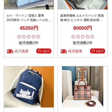
ルイ・ヴィトン 芸能人 愛用
超激得価格 エルメスバッグ 黒偽
2025新作 バッグ 高級レベル仕様
物 紳士 ビジネス 通勤 斜め掛け
大容量設計 上質感と精密ディテ
バッグ グレー
45350円
80000円
ール
販売個数2件
販売個数2件
佐川急便
佐川急便
HOT
HOT