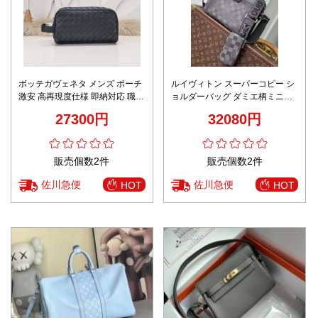
ボッテガヴェネタ メンズ ポーチ
ルイヴィトン スーパーコピー シ
激安 高再現度仕様 即納対応 職人
ョルダーバッグ ダミエ柄ミニポ
技術再現 上質レザー使用 高級感
ーチ付き 斜め掛け仕様 レビュー
27300円
32080円
漂う仕上げ 人気モデル
高リピ率
販売個数2件
販売個数2件
佐川急便
佐川急便
HOT
HOT