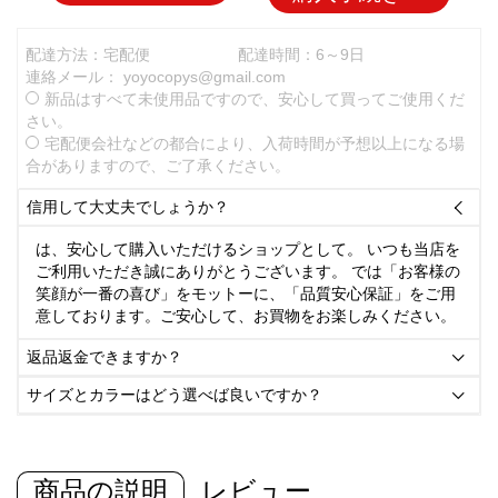
配達方法：宅配便
配達時間：6～9日
連絡メール：
yoyocopys@gmail.com
新品はすべて未使用品ですので、安心して買ってご使用くだ
さい。
宅配便会社などの都合により、入荷時間が予想以上になる場
合がありますので、ご了承ください。
信用して大丈夫でしょうか？

は、安心して購入いただけるショップとして。 いつも当店を
ご利用いただき誠にありがとうございます。 では「お客様の
笑顔が一番の喜び」をモットーに、「品質安心保証」をご用
意しております。ご安心して、お買物をお楽しみください。
返品返金できますか？

サイズとカラーはどう選べば良いですか？

商品の説明
レビュー