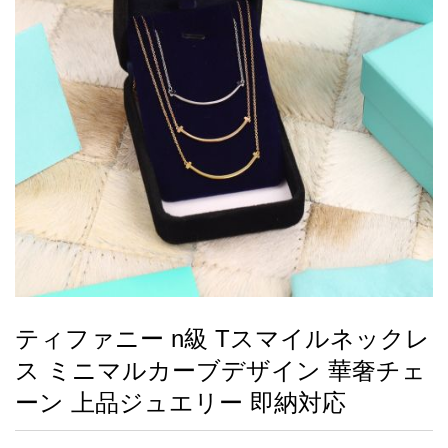
録
ー
ら
アイフォーンケ
管
せ
2026人気特集
アクセサリー
衣装セット
住まい用品
スカーフ
バッグ
ズボン
ベルト
財布
時計
小物
服
靴
ース
理
最
新
製
品
ティファニー n級 Tスマイルネックレ
お
ス ミニマルカーブデザイン 華奢チェ
す
す
ーン 上品ジュエリー 即納対応
め
商