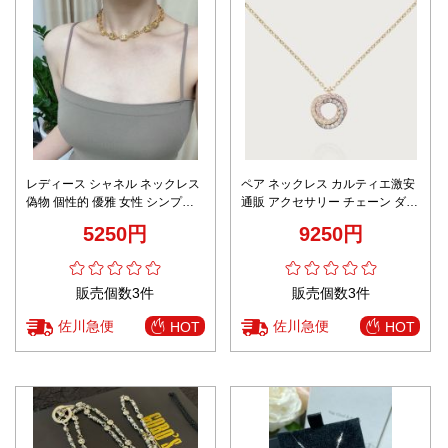
レディース シャネル ネックレス
ペア ネックレス カルティエ激安
偽物 個性的 優雅 女性 シンプル
通販 アクセサリー チェーン ダイ
粗い ロゴチェーン ゴールド
ヤモンド飾り 華やかな雰囲気 ゴ
5250円
9250円
ールド
販売個数3件
販売個数3件
佐川急便
佐川急便
HOT
HOT