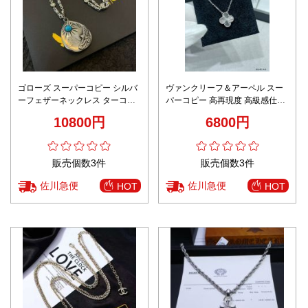
ゴローズ スーパーコピー シルバ
ヴァンクリーフ＆アーペル スー
ーフェザーネックレス ターコイ
パーコピー 高再現度 高級感仕上
ズ装飾 重厚デザイン 定番
げ 精密ディテール ネックレス
10800円
6800円
販売個数3件
販売個数3件
佐川急便
佐川急便
HOT
HOT