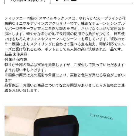
ティファニー n級のTスマイルネックレスは、やわらかなカーブラインが印
象的なミニマルデザインのアクセサリーです。繊細なチェーンとシンプル
なバー型モチーフが首元に自然な輝きを与え、さりげなく上品な雰囲気を
演出します。軽やかな着け心地で長時間の使用でも負担が少なく、日常使
いはもちろんオフィスやフォーマルなシーンにも適しています。複数のカ
ラー展開によりスタイリングに合わせて選べる点も魅力。即納対応でスム
ーズに受け取れるため、ギフトとしても人気の高い洗練された一品です。
新品 未使用品
付属品 保存袋
弊社が全部の商品は実物を撮影しますが、ご安心して買っていただきます
ようお願い申し上げます。
※画像の商品は光の照射や角度により、実物と色味が異なる場合がござい
ます
品質保証：お届いた商品についてなにか問題がありましたらお気軽にご連
絡をお願い致します。