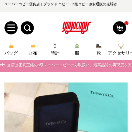
スーパーコピー優良店｜ブランド コピー・n級コピー激安通販の先駆者
0
新
バッグ
規
ロ
財布
時計
服
靴
アクセサリ
📢
当店は正真正銘のn級スーパーコピーのみ取扱い。最高品質の再現度を
ユ
グ
📢
2026春の新作続々更新中！期間中のご注文でお得な割引をご利用いただ
0
ー
イ
📢
新作入荷！ルイ・ヴィトンスーパーコピー バッグ最新モデルが登場。上
📢
当店は正真正銘のn級スーパーコピーのみ取扱い。最高品質の再現度を
ザ
ン
オ
📢
2026春の新作続々更新中！期間中のご注文でお得な割引をご利用いただ
ー
ー
お
yoyocopys@gmail.com
📢
新作入荷！ルイ・ヴィトンスーパーコピー バッグ最新モデルが登場。上
登
ダ
知