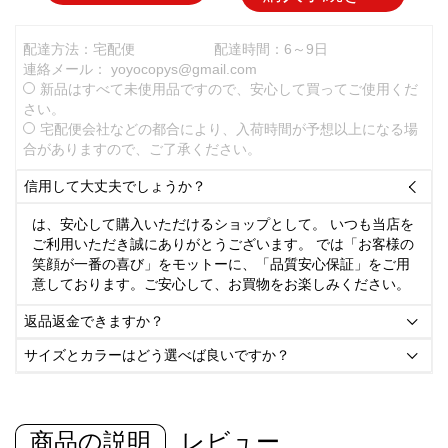
配達方法：宅配便
配達時間：6～9日
連絡メール：
yoyocopys@gmail.com
新品はすべて未使用品ですので、安心して買ってご使用くだ
さい。
宅配便会社などの都合により、入荷時間が予想以上になる場
合がありますので、ご了承ください。
信用して大丈夫でしょうか？

は、安心して購入いただけるショップとして。 いつも当店を
ご利用いただき誠にありがとうございます。 では「お客様の
笑顔が一番の喜び」をモットーに、「品質安心保証」をご用
意しております。ご安心して、お買物をお楽しみください。
返品返金できますか？

サイズとカラーはどう選べば良いですか？

商品の説明
レビュー