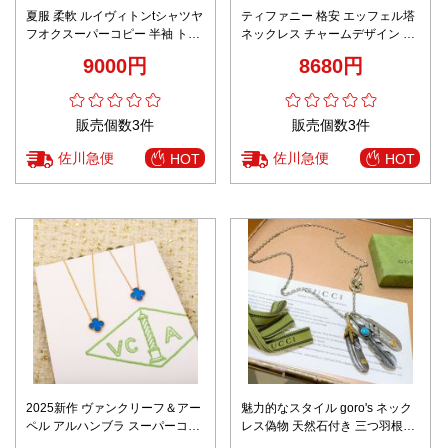
夏服 柔軟 ルイヴィトンtシャツヤ
ティファニー 格安 エッフェル塔
フオクスーパーコピー 半袖 トッ
ネックレス チャームデザイン 口
プス 純綿 プリント シンプル ホ
コミ多数
9000円
8680円
ワイト
販売個数3件
販売個数3件
佐川急便
佐川急便
HOT
HOT
2025新作 ヴァンクリーフ＆アー
魅力的なスタイル goro's ネック
ペル アルハンブラ スーパーコピ
レス偽物 天然石付き 三つ羽根
ー 精密ディテール再現 高級感ネ
60㎝長さ goro's＊gucciコラボ シ