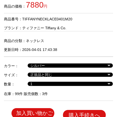
品
7880
商品の価格：
円
商品番号：TIFFANYNECKLACE0401M20
人
気
ブランド：
ティファニー Tiffany & Co.
商
品
商品の分類：
ネックレス
更新日時：2026-04-01 17:43:38
セ
ー
カラー：
ル
商
サイズ：
品
数量：
在庫：99件 販売個数：3件
加入買い物かご
購入手続きへ