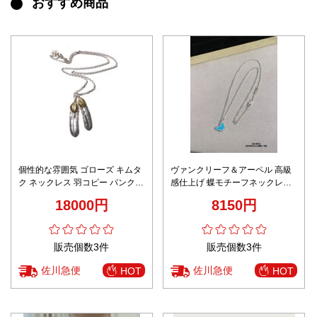
おすすめ商品
個性的な雰囲気 ゴローズ キムタ
ヴァンクリーフ＆アーペル 高級
ク ネックレス 羽コピー パンクロ
感仕上げ 蝶モチーフネックレス
ッカー 手作り 高級品 ファッショ
スーパーコピー 専用ケース付属
18000円
8150円
ン シルバー
数量限定入荷
販売個数3件
販売個数3件
佐川急便
佐川急便
HOT
HOT