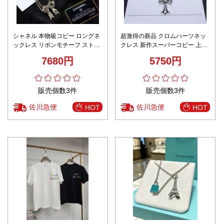
シャネル 本物級コピー ロングネ
超激得の新品 クロムハーツネッ
ックレス リボンモチーフ ストー
クレス 新作スーパーコピー 上質
ンチェーン華やかデザイン 精密
カップル 男女兼用 シルバー
7680円
5750円
ディテール
販売個数3件
販売個数3件
佐川急便
佐川急便
HOT
HOT