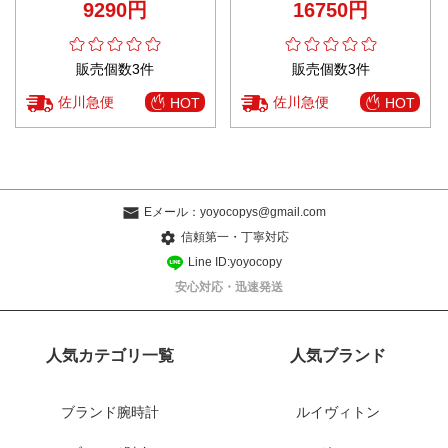
9290円
16750円
ックレス 数量限定入荷
ルバー
販売個数3件
販売個数3件
佐川急便
佐川急便
HOT
HOT
Eメール：
yoyocopys@gmail.com
信頼第一・丁寧対応
Line ID:yoyocopy
安心対応・迅速発送
人気カテゴリ一覧
人気ブランド
ブランド腕時計
ルイヴィトン