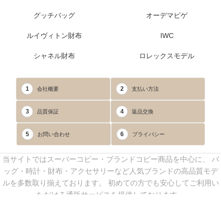
グッチバッグ
オーデマピゲ
ルイヴィトン財布
IWC
シャネル財布
ロレックスモデル
1
2
会社概要
支払い方法
3
4
品質保証
返品交換
5
6
お問い合わせ
プライバシー
当サイトではスーパーコピー・ブランドコピー商品を中心に、 バ
ッグ・時計・財布・アクセサリーなど人気ブランドの高品質モデ
ルを多数取り揃えております。 初めての方でも安心してご利用い
ただける通販サービスを提供しております。
連絡先：
yoyocopys@gmail.com
／ Line: yoyocopy ／ 店長：渡辺
実香 ／ 営業時間：08：30～23：30（24時間受付）