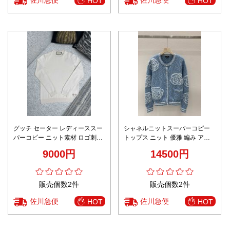
佐川急便
佐川急便
HOT
HOT
グッチ セーター レディーススー
シャネルニットスーパーコピー
パーコピー ニット素材 ロゴ刺繍
トップス ニット 優雅 編み アウ
柔らかい シンプル 男女兼用 ホワ
ター 暖かい ブルー
9000円
14500円
イト
販売個数2件
販売個数2件
佐川急便
佐川急便
HOT
HOT