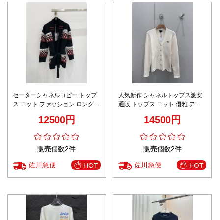
セーターシャネルコピー トップ
人気新作 シャネルトップス激安
ス ニット ファッション ロング
通販 トップス ニット 優雅 アウ
アウター 暖かい ブラック
ター 暖かい ホワイト
12500円
14500円
販売個数2件
販売個数2件
佐川急便
佐川急便
HOT
HOT