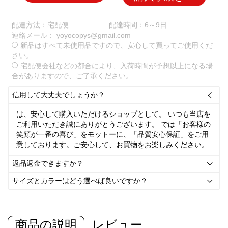
配達方法：宅配便
配達時間：6～9日
連絡メール：
yoyocopys@gmail.com
新品はすべて未使用品ですので、安心して買ってご使用くだ
さい。
宅配便会社などの都合により、入荷時間が予想以上になる場
合がありますので、ご了承ください。
信用して大丈夫でしょうか？

は、安心して購入いただけるショップとして。 いつも当店を
ご利用いただき誠にありがとうございます。 では「お客様の
笑顔が一番の喜び」をモットーに、「品質安心保証」をご用
意しております。ご安心して、お買物をお楽しみください。
返品返金できますか？

サイズとカラーはどう選べば良いですか？

商品の説明
レビュー