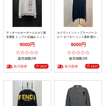
ディオールセーターメルカリ激
ルイヴィトントップスーパーコ
安通販 トップス 虹編み ニット素
ピー セーター ニット素材 暖かい
材 シンプル 大人気 ホワイト
刺繍 柔らかい 柔軟 ブラック
9000円
9000円
販売個数2件
販売個数2件
佐川急便
佐川急便
HOT
HOT