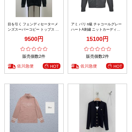
目を引く フェンディセーターメ
アミ パリ n級 チャコールグレー
ンズスーパーコピー トップス ニ
ハートA刺繍 ニットカーディガ
ット 暖かい 柔軟 上質品 ブラッ
ン 2026新作 高評価 口コミ多数
9500円
15100円
ク
快適な着心地 高再現度 丁寧な縫
製 安心サイト
販売個数2件
販売個数2件
佐川急便
佐川急便
HOT
HOT