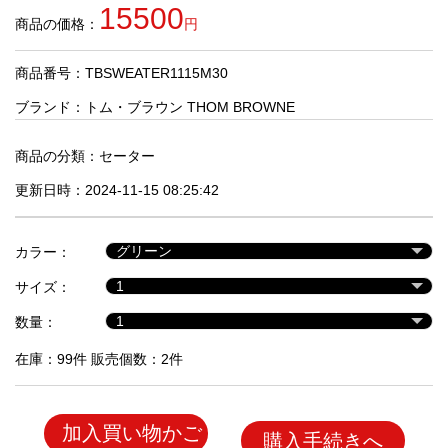
品
15500
商品の価格：
円
商品番号：TBSWEATER1115M30
人
気
ブランド：
トム・ブラウン THOM BROWNE
商
品
商品の分類：
セーター
更新日時：2024-11-15 08:25:42
セ
ー
カラー：
ル
商
サイズ：
品
数量：
在庫：99件 販売個数：2件
加入買い物かご
購入手続きへ