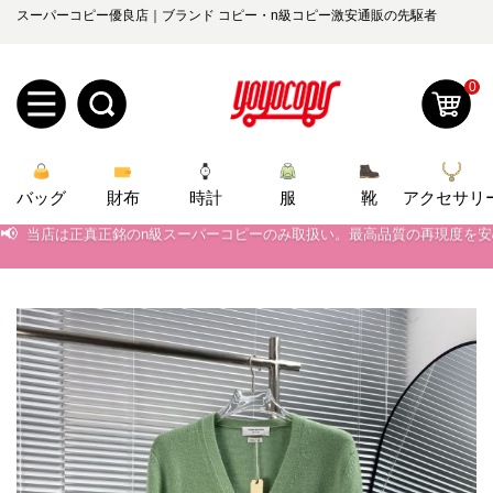
スーパーコピー優良店｜ブランド コピー・n級コピー激安通販の先駆者
0
新
バッグ
規
ロ
財布
時計
服
靴
アクセサリ
📢
当店は正真正銘のn級スーパーコピーのみ取扱い。最高品質の再現度を
ユ
グ
📢
2026春の新作続々更新中！期間中のご注文でお得な割引をご利用いただ
📢
新作入荷！ルイ・ヴィトンスーパーコピー バッグ最新モデルが登場。上
0
ー
イ
📢
当店は正真正銘のn級スーパーコピーのみ取扱い。最高品質の再現度を
ザ
ン
オ
📢
2026春の新作続々更新中！期間中のご注文でお得な割引をご利用いただ
ー
ー
お
📢
新作入荷！ルイ・ヴィトンスーパーコピー バッグ最新モデルが登場。上
yoyocopys@gmail.com
登
ダ
知