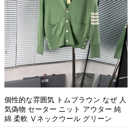
録
ー
ら
アイフォーンケ
管
せ
2026人気特集
アクセサリー
衣装セット
住まい用品
スカーフ
バッグ
ズボン
ベルト
財布
時計
小物
服
靴
ース
理
最
新
製
品
個性的な雰囲気 トムブラウン なぜ 人
お
気偽物 セーター ニット アウター 純
す
す
綿 柔軟 Ⅴネックウール グリーン
め
商