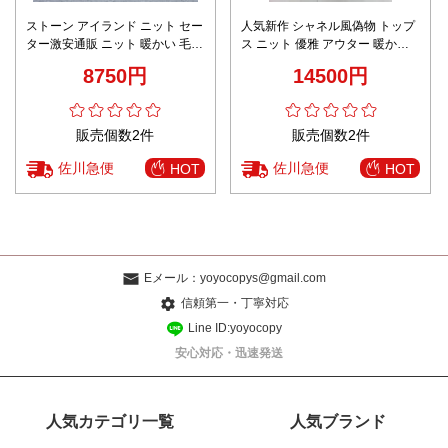
ストーン アイランド ニット セー
人気新作 シャネル風偽物 トップ
ター激安通販 ニット 暖かい 毛玉
ス ニット 優雅 アウター 暖かい
にならず シンプル ハイネック ピ
ブラック
8750円
14500円
ンク
販売個数2件
販売個数2件
佐川急便
佐川急便
HOT
HOT
Eメール：
yoyocopys@gmail.com
信頼第一・丁寧対応
Line ID:yoyocopy
安心対応・迅速発送
人気カテゴリ一覧
人気ブランド