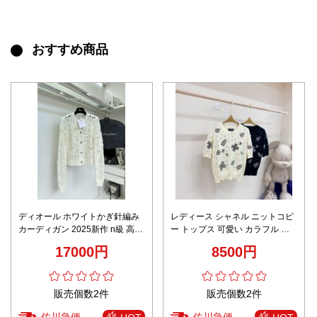
おすすめ商品
ディオール ホワイトかぎ針編み
レディース シャネル ニットコピ
カーディガン 2025新作 n級 高再
ー トップス 可愛い カラフル セ
現度 通気性抜群 快適な着心地 シ
ーター 半袖 シンプル 2色可選
17000円
8500円
ンプルデザイン レビュー高リピ
率
販売個数2件
販売個数2件