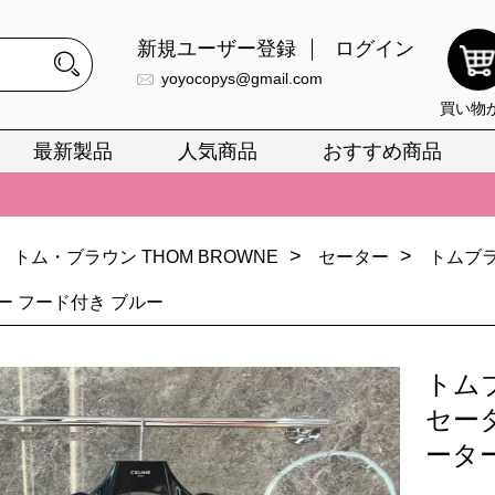
新規ユーザー登録
ログイン
yoyocopys@gmail.com
買い物
最新製品
人気商品
おすすめ商品
正銘のn級スーパーコピーのみ取扱い。最高品質の再現度を安心してお選
026春の新作続々更新中！期間中のご注文でお得な割引をご利用いただ
>
>
イ・ヴィトンスーパーコピー バッグ最新モデルが登場。上質な仕上が
トム・ブラウン THOM BROWNE
セーター
トムブラ
正銘のn級スーパーコピーのみ取扱い。最高品質の再現度を安心してお選
ー フード付き ブルー
026春の新作続々更新中！期間中のご注文でお得な割引をご利用いただ
トム
イ・ヴィトンスーパーコピー バッグ最新モデルが登場。上質な仕上が
セータ
ータ