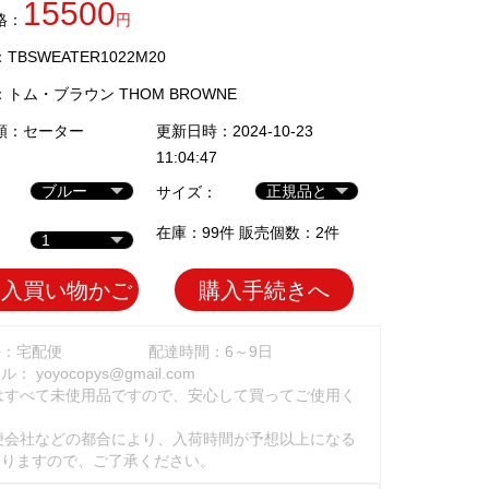
15500
格：
円
BSWEATER1022M20
：
トム・ブラウン THOM BROWNE
類：
セーター
更新日時：2024-10-23
11:04:47
サイズ：
在庫：99件 販売個数：2件
加入買い物かご
購入手続きへ
法：宅配便
配達時間：6～9日
ール：
yoyocopys@gmail.com
はすべて未使用品ですので、安心して買ってご使用く
。
便会社などの都合により、入荷時間が予想以上になる
ありますので、ご了承ください。