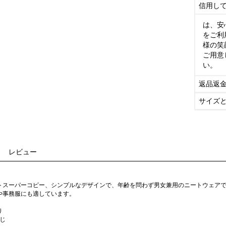
信用し
は、安
をご利
様の笑
ご用意
い。
返品返
サイズ
レビュー
トスーパーコピー、シンプルなデザインで、年齢を問わず男女兼用のニートウェア
や事務服にも適しています。
り
同じ