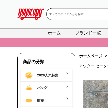
ホーム
ブランド一覧
📢
当店は正真
📢
2
>
📢
新作入荷！ル
ホームページ
商品の分類
📢
当店は正真
アウター セータ
📢
2
2026人気特集
📢
新作入荷！ル
バッグ
財布