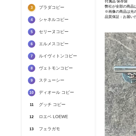
付属品 保存袋
弊社が全部の商品
プラダコピー
3
※画像の商品は光
品質保証：お届い
シャネルコピー
4
セリーヌコピー
5
エルメスコピー
6
ルイヴィトンコピー
7
ヴェトモンコピー
8
ステューシー
9
ディオール コピー
10
グッチ コピー
11
ロエベ LOEWE
12
フェラガモ
13