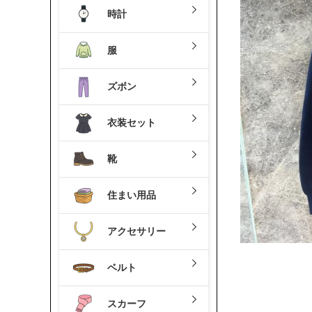
時計
服
ズボン
衣装セット
靴
住まい用品
アクセサリー
ベルト
スカーフ