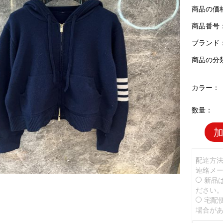
商品の価
商品番号：T
ブランド
商品の分
カラー：
数量：
配達方
連絡メ
新品
ださい
宅配
場合が