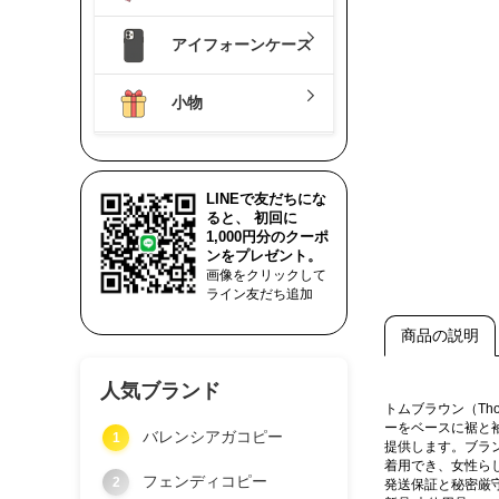
アイフォーンケース
小物
LINEで友だちにな
ると、 初回に
1,000円分のクーポ
ンをプレゼント。
画像をクリックして
ライン友だち追加
商品の説明
人気ブランド
トムブラウン（Th
ーをベースに裾と
バレンシアガコピー
1
提供します。ブラ
着用でき、女性ら
フェンディコピー
2
発送保証と秘密厳