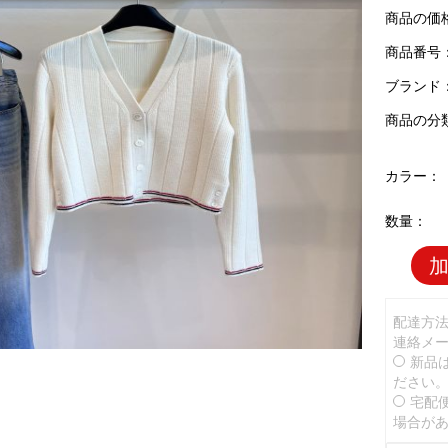
商品の価
商品番号：T
ブランド
商品の分
カラー：
数量：
配達方
連絡メ
新品
ださい
宅配
場合が