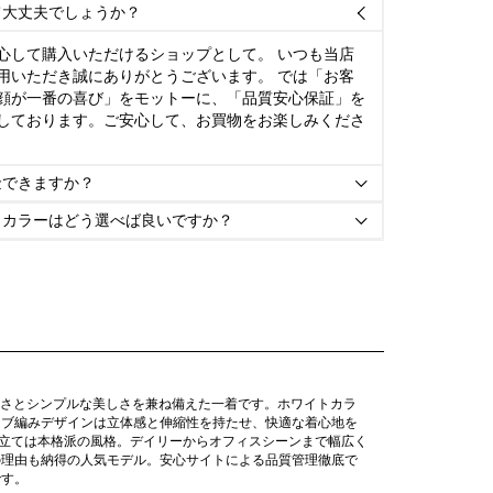
て大丈夫でしょうか？

心して購入いただけるショップとして。 いつも当店
用いただき誠にありがとうございます。 では「お客
顔が一番の喜び」をモットーに、「品質安心保証」を
しております。ご安心して、お買物をお楽しみくださ
金できますか？

とカラーはどう選べば良いですか？

、上品さとシンプルな美しさを兼ね備えた一着です。ホワイトカラ
リブ編みデザインは立体感と伸縮性を持たせ、快適な着心地を
仕立ては本格派の風格。デイリーからオフィスシーンまで幅広く
の理由も納得の人気モデル。安心サイトによる品質管理徹底で
です。