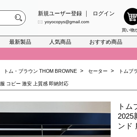
新規ユーザー登録
ログイン
yoyocopys@gmail.com
買い物
最新製品
人気商品
おすすめ商品
正銘のn級スーパーコピーのみ取扱い。最高品質の再現度を安心してお選
026春の新作続々更新中！期間中のご注文でお得な割引をご利用いただ
>
>
トム・ブラウン THOM BROWNE
セーター
トムブラ
イ・ヴィトンスーパーコピー バッグ最新モデルが登場。上質な仕上が
服 コピー 激安 上質感 即納対応
正銘のn級スーパーコピーのみ取扱い。最高品質の再現度を安心してお選
026春の新作続々更新中！期間中のご注文でお得な割引をご利用いただ
トム
イ・ヴィトンスーパーコピー バッグ最新モデルが登場。上質な仕上が
202
ンド 