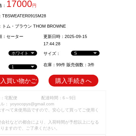
17000
格：
円
BSWEATER0915M28
：
トム・ブラウン THOM BROWNE
類：
セーター
更新日時：2025-09-15
17:44:28
サイズ：
在庫：99件 販売個数：3件
加入買い物かご
購入手続きへ
法：宅配便
配達時間：6～9日
ール：
yoyocopys@gmail.com
はすべて未使用品ですので、安心して買ってご使用く
。
便会社などの都合により、入荷時間が予想以上になる
ありますので、ご了承ください。