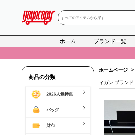
ホーム
ブランド一覧
📢
当店は正真
📢
2
>
ホームページ
📢
新作入荷！ル
商品の分類
ィガン ブランド 
📢
当店は正真
2026人気特集
📢
2
📢
新作入荷！ル
バッグ
財布