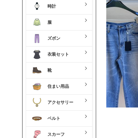
時計
服
ズボン
衣装セット
靴
住まい用品
アクセサリー
ベルト
スカーフ