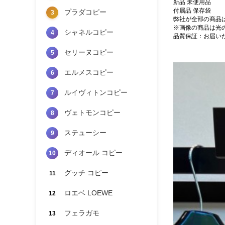
新品 未使用品
付属品 保存袋
プラダコピー
3
弊社が全部の商品
※画像の商品は光
シャネルコピー
4
品質保証：お届い
セリーヌコピー
5
エルメスコピー
6
ルイヴィトンコピー
7
ヴェトモンコピー
8
ステューシー
9
ディオール コピー
10
グッチ コピー
11
ロエベ LOEWE
12
フェラガモ
13