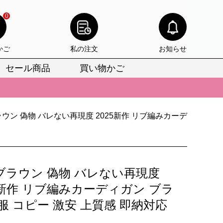
0
かご
私の注文
お知らせ
セール商品
買い物かご
びいただけます。
けます。
ウン 偽物 バレない再現度 2025新作 リブ編みカーデ
りをお見逃しなく。
びいただけます。
けます。
ブラウン 偽物 バレない再現度
りをお見逃しなく。
5新作 リブ編みカーディガン ブラ
服 コピー 激安 上質感 即納対応