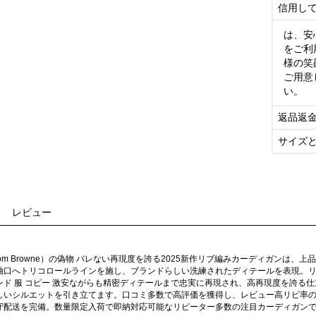
信用し
は、安
をご利
様の笑
ご用意
い。
返品返
サイズ
レビュー
om Browne）の偽物 バレない再現度を誇る2025新作リブ編みカーディガンは
袖口へトリコロールラインを施し、ブランドらしい洗練されたディテールを表現。
ンド 服 コピー 激安ながらも精密ディテールまで忠実に再現され、高再現度を誇る
しいシルエットを引き立てます。口コミ多数で高評価を獲得し、レビュー高リピ率
守配送を完備。数量限定入荷で即納対応可能なリピーター多数の注目カーディガン