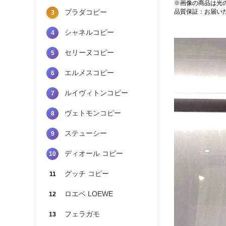
※画像の商品は光
プラダコピー
品質保証：お届い
3
シャネルコピー
4
セリーヌコピー
5
エルメスコピー
6
ルイヴィトンコピー
7
ヴェトモンコピー
8
ステューシー
9
ディオール コピー
10
グッチ コピー
11
ロエベ LOEWE
12
フェラガモ
13