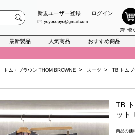
新規ユーザー登録
ログイン
yoyocopys@gmail.com
買い物
最新製品
人気商品
おすすめ商品
正銘のn級スーパーコピーのみ取扱い。最高品質の再現度を安心してお選
026春の新作続々更新中！期間中のご注文でお得な割引をご利用いただ
イ・ヴィトンスーパーコピー バッグ最新モデルが登場。上質な仕上が
>
>
トム・ブラウン THOM BROWNE
スーツ
TB トム
正銘のn級スーパーコピーのみ取扱い。最高品質の再現度を安心してお選
026春の新作続々更新中！期間中のご注文でお得な割引をご利用いただ
TB 
イ・ヴィトンスーパーコピー バッグ最新モデルが登場。上質な仕上が
ット
商品の価