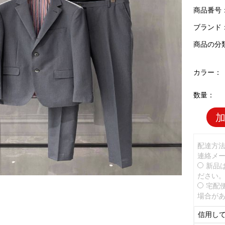
商品番号：T
ブランド
商品の分
カラー：
数量：
配達方
連絡メ
新品
ださい
宅配
場合が
信用し