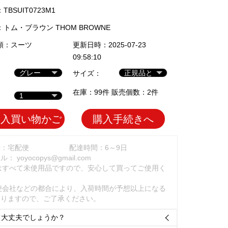
BSUIT0723M1
：
トム・ブラウン THOM BROWNE
類：
スーツ
更新日時：2025-07-23
09:58:10
サイズ：
在庫：99件 販売個数：2件
加入買い物かご
購入手続きへ
法：宅配便
配達時間：6～9日
ール：
yoyocopys@gmail.com
はすべて未使用品ですので、安心して買ってご使用く
。
便会社などの都合により、入荷時間が予想以上になる
ありますので、ご了承ください。
て大丈夫でしょうか？
