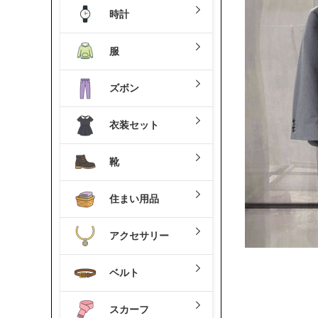
時計
服
ズボン
衣装セット
靴
住まい用品
アクセサリー
ベルト
スカーフ