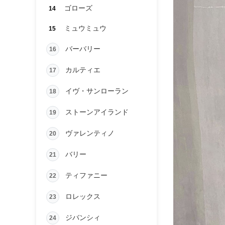
ゴローズ
14
ミュウミュウ
15
バーバリー
16
カルティエ
17
イヴ・サンローラン
18
ストーンアイランド
19
ヴァレンティノ
20
バリー
21
ティファニー
22
ロレックス
23
ジバンシィ
24