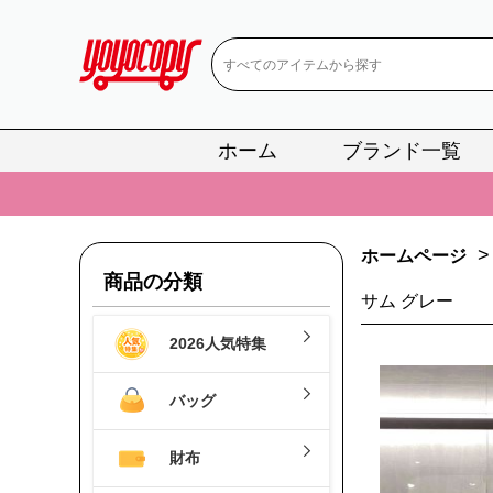
ホーム
ブランド一覧
📢
当店は正真
📢
2
📢
新作入荷！ル
>
ホームページ
商品の分類
📢
当店は正真
サム グレー
📢
2
2026人気特集
📢
新作入荷！ル
バッグ
財布