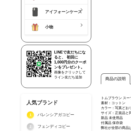
アイフォーンケース
小物
LINEで友だちにな
ると、 初回に
1,000円分のクーポ
ンをプレゼント。
画像をクリックして
ライン友だち追加
商品の説明
トムブラウン ス
人気ブランド
素材：コットン
カラー：写真どお
サイズ：正規品と
バレンシアガコピー
1
新品 未使用品
付属品 保存袋
フェンディコピー
2
弊社が全部の商品