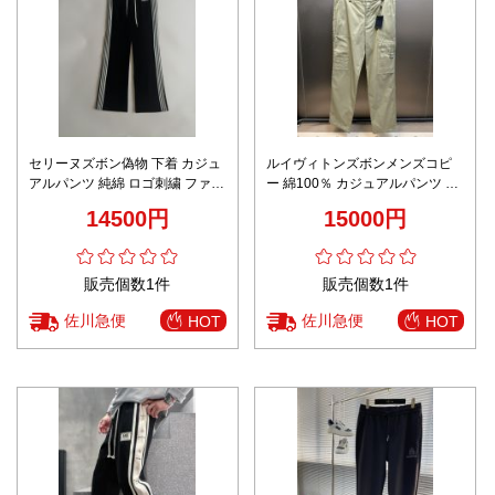
セリーヌズボン偽物 下着 カジュ
ルイヴィトンズボンメンズコピ
アルパンツ 純綿 ロゴ刺繍 ファッ
ー 綿100％ カジュアルパンツ 刺
ション 人気品 ラパン形 ブラック
繍 日常 筒形ズボン ブラウン
14500円
15000円
販売個数1件
販売個数1件
佐川急便
佐川急便
HOT
HOT