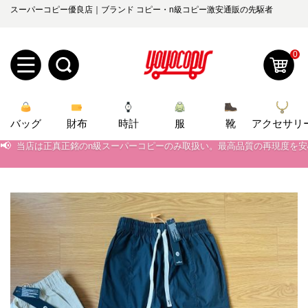
スーパーコピー優良店｜ブランド コピー・n級コピー激安通販の先駆者
0
新
バッグ
規
ロ
財布
時計
服
靴
アクセサリ
📢
当店は正真正銘のn級スーパーコピーのみ取扱い。最高品質の再現度を
ユ
グ
📢
2026春の新作続々更新中！期間中のご注文でお得な割引をご利用いただ
📢
0
新作入荷！ルイ・ヴィトンスーパーコピー バッグ最新モデルが登場。上
ー
イ
📢
当店は正真正銘のn級スーパーコピーのみ取扱い。最高品質の再現度を
ザ
ン
オ
📢
2026春の新作続々更新中！期間中のご注文でお得な割引をご利用いただ
ー
ー
お
📢
新作入荷！ルイ・ヴィトンスーパーコピー バッグ最新モデルが登場。上
yoyocopys@gmail.com
登
ダ
知