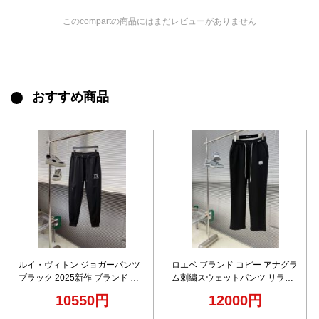
このcompartの商品にはまだレビューがありません
おすすめ商品
ルイ・ヴィトン ジョガーパンツ
ロエベ ブランド コピー アナグラ
ブラック 2025新作 ブランド コ
ム刺繍スウェットパンツ リラッ
ピー 安全通販 男女兼用 通気性抜
クスシルエット 通気 快適な着心
10550円
12000円
群 快適な着心地 高評価モデル
地