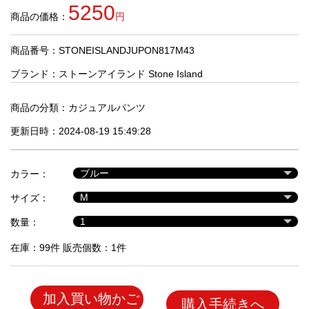
品
5250
商品の価格：
円
商品番号：STONEISLANDJUPON817M43
人
気
ブランド：
ストーンアイランド Stone Island
商
品
商品の分類：
カジュアルパンツ
更新日時：2024-08-19 15:49:28
セ
ー
カラー：
ル
商
サイズ：
品
数量：
在庫：99件 販売個数：1件
加入買い物かご
購入手続きへ