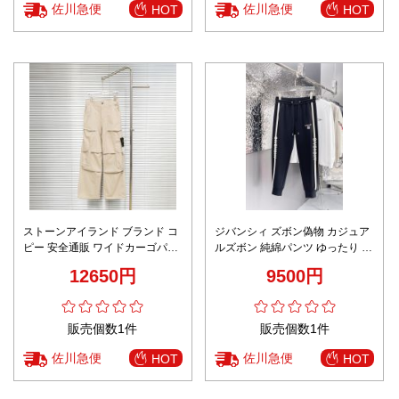
佐川急便
佐川急便
HOT
HOT
ストーンアイランド ブランド コ
ジバンシィ ズボン偽物 カジュア
ピー 安全通販 ワイドカーゴパン
ルズボン 純綿パンツ ゆったり ラ
ツ 正確な刻印 発送保証 リアル質
ンニング ロゴ刺繍 シンプル ブラ
12650円
9500円
感再現
ック
販売個数1件
販売個数1件
佐川急便
佐川急便
HOT
HOT