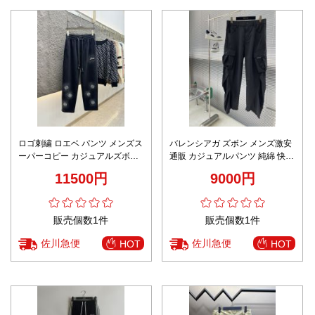
ロゴ刺繍 ロエベ パンツ メンズス
バレンシアガ ズボン メンズ激安
ーパーコピー カジュアルズボン
通販 カジュアルパンツ 純綿 快適
純綿 運動 ランニング シンプル
柔らかい ロゴアクセサリー ブラ
11500円
9000円
グレイ
ック
販売個数1件
販売個数1件
佐川急便
佐川急便
HOT
HOT