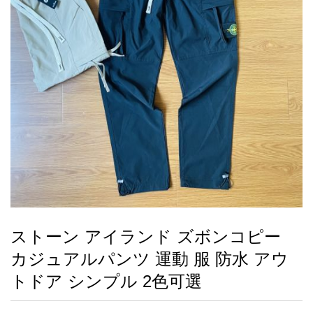
録
ー
ら
アイフォーンケ
管
せ
2026人気特集
アクセサリー
衣装セット
住まい用品
スカーフ
バッグ
ズボン
ベルト
財布
時計
小物
服
靴
ース
理
最
新
製
品
ストーン アイランド ズボンコピー
お
カジュアルパンツ 運動 服 防水 アウ
す
す
トドア シンプル 2色可選
め
商