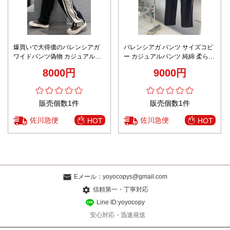
爆買いで大得価のバレンシアガ
バレンシアガ パンツ サイズコピ
ワイドパンツ偽物 カジュアルパ
ー カジュアルパンツ 純綿 柔らか
ンツ 運動 ランニング 柔軟 ブラ
い 芸術刺繍 ブラック
8000円
9000円
ック
販売個数1件
販売個数1件
佐川急便
佐川急便
HOT
HOT
Eメール：
yoyocopys@gmail.com
信頼第一・丁寧対応
Line ID:yoyocopy
安心対応・迅速発送