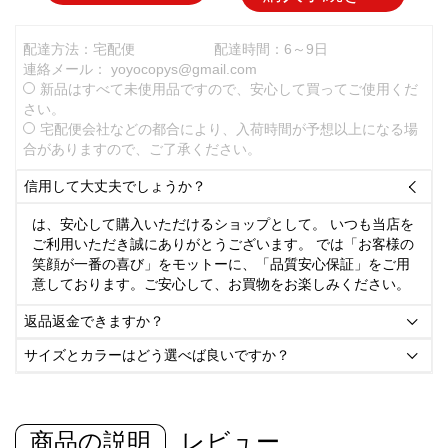
配達方法：宅配便
配達時間：6～9日
連絡メール：
yoyocopys@gmail.com
新品はすべて未使用品ですので、安心して買ってご使用くだ
さい。
宅配便会社などの都合により、入荷時間が予想以上になる場
合がありますので、ご了承ください。
信用して大丈夫でしょうか？

は、安心して購入いただけるショップとして。 いつも当店を
ご利用いただき誠にありがとうございます。 では「お客様の
笑顔が一番の喜び」をモットーに、「品質安心保証」をご用
意しております。ご安心して、お買物をお楽しみください。
返品返金できますか？

サイズとカラーはどう選べば良いですか？

商品の説明
レビュー