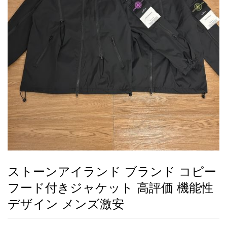
録
ー
ら
アイフォーンケ
管
せ
2026人気特集
アクセサリー
衣装セット
住まい用品
スカーフ
バッグ
ズボン
ベルト
財布
時計
小物
服
靴
ース
理
最
新
製
品
ストーンアイランド ブランド コピー
お
フード付きジャケット 高評価 機能性
す
す
デザイン メンズ激安
め
商