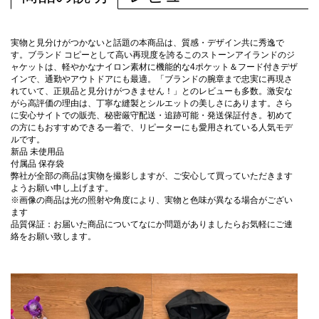
実物と見分けがつかないと話題の本商品は、質感・デザイン共に秀逸で
す。ブランド コピーとして高い再現度を誇るこのストーンアイランドのジ
ャケットは、軽やかなナイロン素材に機能的な4ポケット＆フード付きデザ
インで、通勤やアウトドアにも最適。「ブランドの腕章まで忠実に再現さ
れていて、正規品と見分けがつきません！」とのレビューも多数。激安な
がら高評価の理由は、丁寧な縫製とシルエットの美しさにあります。さら
に安心サイトでの販売、秘密厳守配送・追跡可能・発送保証付き。初めて
の方にもおすすめできる一着で、リピーターにも愛用されている人気モデ
ルです。
新品 未使用品
付属品 保存袋
弊社が全部の商品は実物を撮影しますが、ご安心して買っていただきます
ようお願い申し上げます。
※画像の商品は光の照射や角度により、実物と色味が異なる場合がござい
ます
品質保証：お届いた商品についてなにか問題がありましたらお気軽にご連
絡をお願い致します。