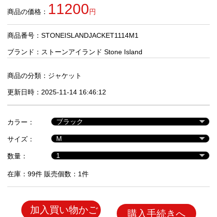
品
11200
商品の価格：
円
商品番号：STONEISLANDJACKET1114M1
人
気
ブランド：
ストーンアイランド Stone Island
商
品
商品の分類：
ジャケット
更新日時：2025-11-14 16:46:12
セ
ー
カラー：
ル
商
サイズ：
品
数量：
在庫：99件 販売個数：1件
加入買い物かご
購入手続きへ