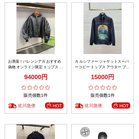
お洒落！バレンシアガ おすすめ
カ ルシファー ジャケットスーパ
偽物 オンライン限定 トップス ア
ーコピー トップス アウター プリ
ウター レザー 本革 野球服 ブラ
ント ファッション ハイネック ブ
94000円
15000円
ック
ラック
販売個数1件
販売個数1件
佐川急便
佐川急便
HOT
HOT