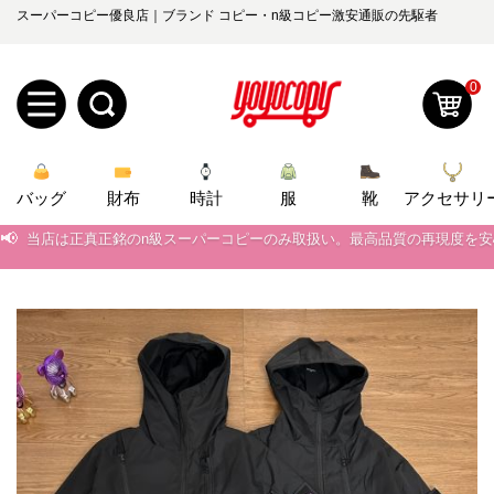
スーパーコピー優良店｜ブランド コピー・n級コピー激安通販の先駆者
0
新
バッグ
規
ロ
財布
時計
服
靴
アクセサリ
📢
当店は正真正銘のn級スーパーコピーのみ取扱い。最高品質の再現度を
ユ
グ
📢
2026春の新作続々更新中！期間中のご注文でお得な割引をご利用いただ
0
ー
イ
📢
新作入荷！ルイ・ヴィトンスーパーコピー バッグ最新モデルが登場。上
📢
当店は正真正銘のn級スーパーコピーのみ取扱い。最高品質の再現度を
ザ
ン
オ
📢
2026春の新作続々更新中！期間中のご注文でお得な割引をご利用いただ
ー
ー
お
📢
yoyocopys@gmail.com
新作入荷！ルイ・ヴィトンスーパーコピー バッグ最新モデルが登場。上
登
ダ
知