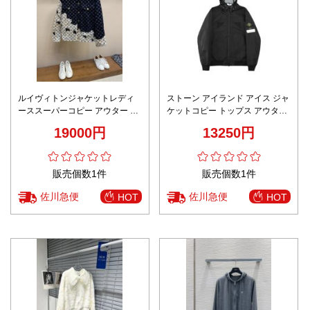
ルイヴィトンジャケットレディ
ストーン アイランド アイス ジャ
ーススーパーコピー アウター ト
ケットコピー トップス アウター
ップス 超人気新品 プリント ブラ
フード付き 保温 高級感溢れる ブ
19000円
13250円
ック
ラック
販売個数1件
販売個数1件
佐川急便
佐川急便
HOT
HOT