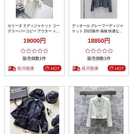
セリーヌ テディジャケット コー
ディオール グレーフーディジャ
デスーパーコピー アウター トッ
ケット 2025新作 偽物 快適な着
プス 純綿 柔らかい シンプル ホ
心地 シンプルデザイン 精密ディ
19000円
18850円
ワイト
テール レビュー高リピ率
販売個数1件
販売個数1件
佐川急便
佐川急便
HOT
HOT