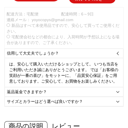
配達方法：宅配便
配達時間：6～9日
連絡メール：
yoyocopys@gmail.com
新品はすべて未使用品ですので、安心して買ってご使用くだ
さい。
宅配便会社などの都合により、入荷時間が予想以上になる場
合がありますので、ご了承ください。
信用して大丈夫でしょうか？

は、安心して購入いただけるショップとして。 いつも当店を
ご利用いただき誠にありがとうございます。 では「お客様の
笑顔が一番の喜び」をモットーに、「品質安心保証」をご用
意しております。ご安心して、お買物をお楽しみください。
返品返金できますか？

サイズとカラーはどう選べば良いですか？

商品の説明
レビュー