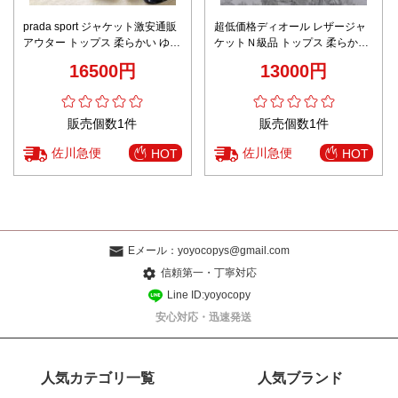
prada sport ジャケット激安通販
超低価格ディオール レザージャ
アウター トップス 柔らかい ゆっ
ケットＮ級品 トップス 柔らかい
たり 軽量 防風 シンプル ブラッ
優雅 ショット 優しい 保温 ファ
16500円
13000円
ク
ッション感 ホワイト
販売個数1件
販売個数1件
佐川急便
佐川急便
HOT
HOT
Eメール：
yoyocopys@gmail.com
信頼第一・丁寧対応
Line ID:yoyocopy
安心対応・迅速発送
人気カテゴリ一覧
人気ブランド