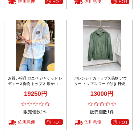
佐川急便
佐川急便
HOT
HOT
お買い得品 ロエベ ジャケット レ
バレンシアガトップス偽物 アウ
ディース偽物 トップス 暖かい ア
ター トップス フード付き 日焼け
ウター 柔らかい ロゴ刺繍 ホワイ
止め服 ランニング グリーン
19250円
13000円
ト
販売個数1件
販売個数1件
佐川急便
佐川急便
HOT
HOT