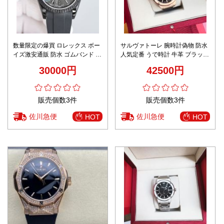
数量限定の爆買 ロレックス ボー
サルヴァトーレ 腕時計偽物 防水
イズ激安通販 防水 ゴムバンド 高
人気定番 うで時計 牛革 ブラック
級品 シンプル ブラック
文字盤 F80 メンズ ビジネス ウォ
30000円
42500円
ッチ ブラックバンド
販売個数3件
販売個数3件
佐川急便
佐川急便
HOT
HOT