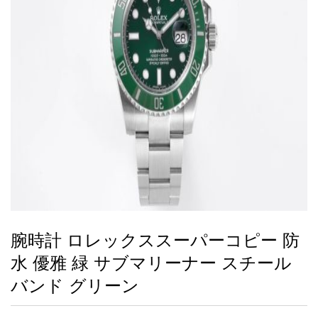
録
ー
ら
アイフォーンケ
管
せ
2026人気特集
アクセサリー
衣装セット
住まい用品
スカーフ
バッグ
ズボン
ベルト
財布
時計
小物
服
靴
ース
理
最
新
製
品
腕時計 ロレックススーパーコピー 防
お
水 優雅 緑 サブマリーナー スチール
す
す
バンド グリーン
め
商