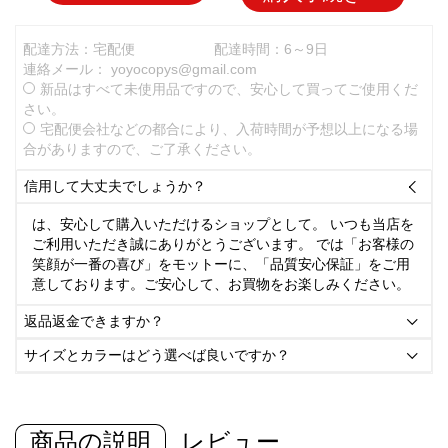
配達方法：宅配便
配達時間：6～9日
連絡メール：
yoyocopys@gmail.com
新品はすべて未使用品ですので、安心して買ってご使用くだ
さい。
宅配便会社などの都合により、入荷時間が予想以上になる場
合がありますので、ご了承ください。
信用して大丈夫でしょうか？

は、安心して購入いただけるショップとして。 いつも当店を
ご利用いただき誠にありがとうございます。 では「お客様の
笑顔が一番の喜び」をモットーに、「品質安心保証」をご用
意しております。ご安心して、お買物をお楽しみください。
返品返金できますか？

サイズとカラーはどう選べば良いですか？

商品の説明
レビュー