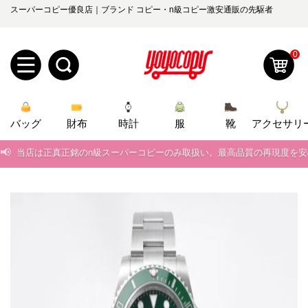
スーパーコピー優良店｜ブランド コピー・n級コピー激安通販の先駆者
0
新
バッグ
規
ロ
財布
時計
服
靴
アクセサリ
📢
当店は正真正銘のn級スーパーコピーのみ取扱い。最高品質の再現度を
ユ
グ
📢
2026春の新作続々更新中！期間中のご注文でお得な割引をご利用いただ
0
ー
イ
📢
新作入荷！ルイ・ヴィトンスーパーコピー バッグ最新モデルが登場。上
ザ
ン
📢
当店は正真正銘のn級スーパーコピーのみ取扱い。最高品質の再現度を
オ
ー
📢
2026春の新作続々更新中！期間中のご注文でお得な割引をご利用いただ
ー
お
yoyocopys@gmail.com
📢
新作入荷！ルイ・ヴィトンスーパーコピー バッグ最新モデルが登場。上
登
ダ
知