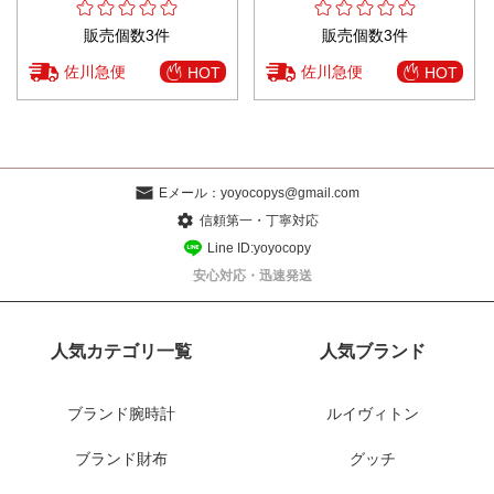
販売個数3件
販売個数3件
佐川急便
佐川急便
HOT
HOT
Eメール：
yoyocopys@gmail.com
信頼第一・丁寧対応
Line ID:yoyocopy
安心対応・迅速発送
人気カテゴリ一覧
人気ブランド
ブランド腕時計
ルイヴィトン
ブランド財布
グッチ