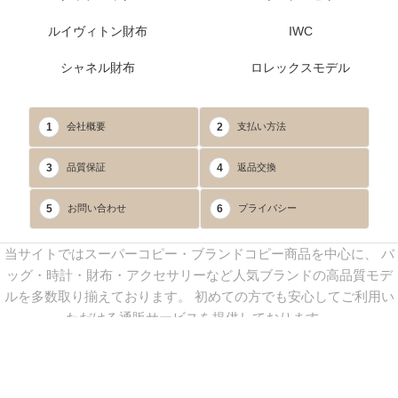
ルイヴィトン財布
IWC
シャネル財布
ロレックスモデル
1
2
会社概要
支払い方法
3
4
品質保証
返品交換
5
6
お問い合わせ
プライバシー
当サイトではスーパーコピー・ブランドコピー商品を中心に、 バ
ッグ・時計・財布・アクセサリーなど人気ブランドの高品質モデ
ルを多数取り揃えております。 初めての方でも安心してご利用い
ただける通販サービスを提供しております。
連絡先：
yoyocopys@gmail.com
／ Line: yoyocopy ／ 店長：渡辺
実香 ／ 営業時間：08：30～23：30（24時間受付）
※当WEBサイト掲載写真の無断転載・外部利用を禁止します。