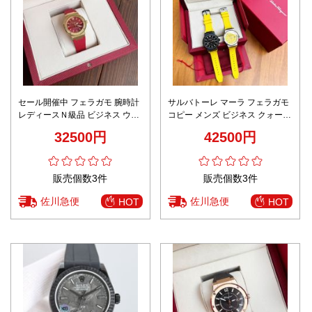
セール開催中 フェラガモ 腕時計
サルバトーレ マーラ フェラガモ
レディースＮ級品 ビジネス ウォ
コピー メンズ ビジネス クォーツ
ッチ 文字盤 レザーバンド レディ
うで時計 イエロー牛革 文字盤 2
32500円
42500円
ース レッド
色ケース
販売個数3件
販売個数3件
佐川急便
佐川急便
HOT
HOT