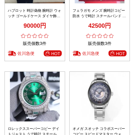
ハブロット 時計偽物 腕時計 ウォ
フェラガモ メンズ 腕時計コピー
ッチ ゴールドケース ダイヤ飾り
防水 うで時計 スチールバンド 黒
ブラック
い文字盤 F80 メンズ ビジネス ウ
90000円
42500円
ォッチ
販売個数3件
販売個数3件
佐川急便
佐川急便
HOT
HOT
ロレックススーパーコピー デイ
オメガ スオッチ コラボスーパー
トジャスト うで時計 スチールバ
コピー スピードマスター ウォッ