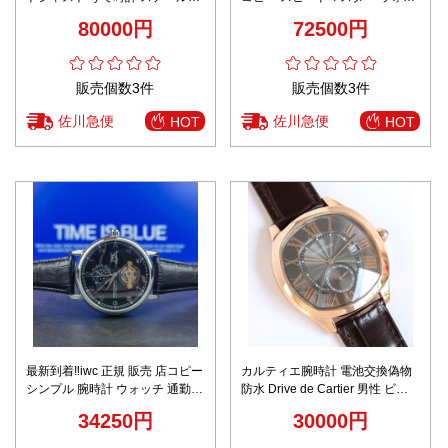
ンド ダイヤモンド飾りメンズ 多
チ 腕時計 防水 スチールバンド
80000円
72500円
色可選
グレー
販売個数3件
販売個数3件
佐川急便
佐川急便
HOT
HOT
最新到着‼iwc 正規 販売 店コピー
カルティエ腕時計 電池交換偽物
シンプル 腕時計 ウォッチ 通勤
防水 Drive de Cartier 男性 ビジ
夜光 ポルトギーゼ 防水 ブラック
ネス ファッション ゴールドケー
34250円
30000円
ス グレイ