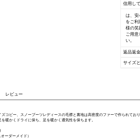
信用し
は、安
をご利
様の笑
ご用意
い。
返品返
サイズ
レビュー
イズコピー、スノーブーツレディースの毛襟と裏地は高密度のファーで作られてお
足を暖かくドライに保ち、足を暖かく通気性を保ちます。
り
41オーダーメイド）