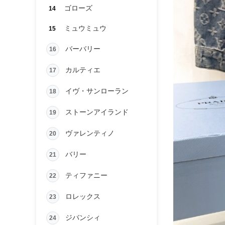
ゴローズ
14
ミュウミュウ
15
バーバリー
16
カルティエ
17
イヴ・サンローラン
18
ストーンアイランド
19
ヴァレンティノ
20
バリー
21
ティファニー
22
ロレックス
23
ジバンシィ
24