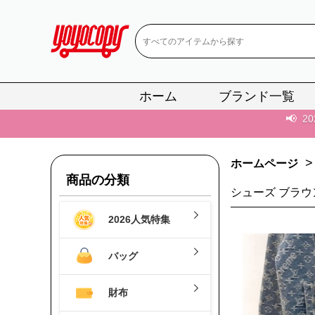
📢
当店は正真
ホーム
ブランド一覧
📢
2
📢
新作入荷！ル
📢
当店は正真
>
ホームページ
商品の分類
📢
2
シューズ ブラウ
📢
新作入荷！ル
2026人気特集
バッグ
財布