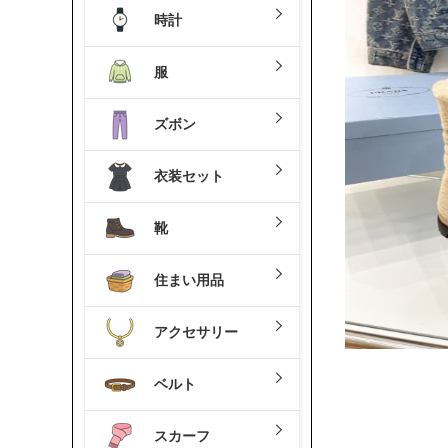
時計
服
ズボン
衣装セット
靴
住まい用品
アクセサリー
ベルト
スカーフ