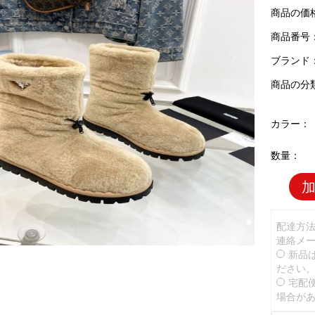
商品の価
商品番号：P
ブランド
商品の分
カラー：
数量：
配達方
連絡メ
新品
ださい
宅配
場合が