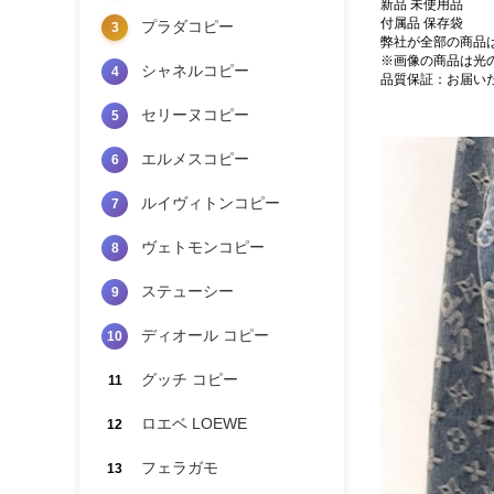
新品 未使用品
付属品 保存袋
プラダコピー
3
弊社が全部の商品
※画像の商品は光
シャネルコピー
4
品質保証：お届い
セリーヌコピー
5
エルメスコピー
6
ルイヴィトンコピー
7
ヴェトモンコピー
8
ステューシー
9
ディオール コピー
10
グッチ コピー
11
ロエベ LOEWE
12
フェラガモ
13