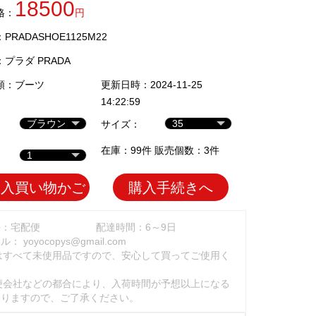
18500
格：
円
RADASHOE1125M22
：
プラダ PRADA
類：
ブーツ
更新日時：2024-11-25
14:22:59
サイズ：
在庫：99件 販売個数：3件
加入買い物かご
購入手続きへ
法：宅配便
配達時間：6～9日
ール：
yoyocopys@gmail.com
はすべて未使用品ですので、安心して買ってご使用く
。
便会社などの都合により、入荷時間が予想以上になる
ありますので、ご了承ください。