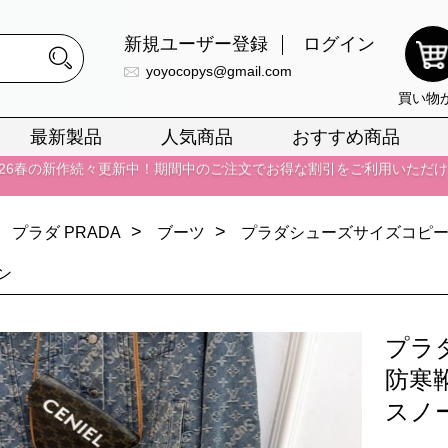
新規ユーザー登録
ログイン
yoyocopys@gmail.com
買い物
正銘のn級スーパーコピーのみ取扱い。最高品質の再現度を安心してお選
最新製品
人気商品
おすすめ商品
026春の新作続々更新中！期間中のご注文でお得な割引をご利用いただ
イ・ヴィトンスーパーコピー バッグ最新モデルが登場。上質な仕上が
正銘のn級スーパーコピーのみ取扱い。最高品質の再現度を安心してお選
>
>
プラダ PRADA
ブーツ
プラダシューズサイズコピー 
026春の新作続々更新中！期間中のご注文でお得な割引をご利用いただ
ン
イ・ヴィトンスーパーコピー バッグ最新モデルが登場。上質な仕上が
プラ
防寒靴
スノ