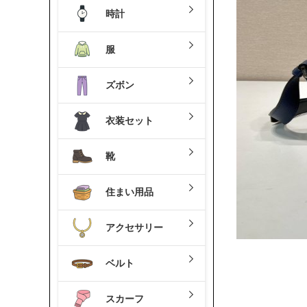
時計
服
ズボン
衣装セット
靴
住まい用品
アクセサリー
ベルト
スカーフ