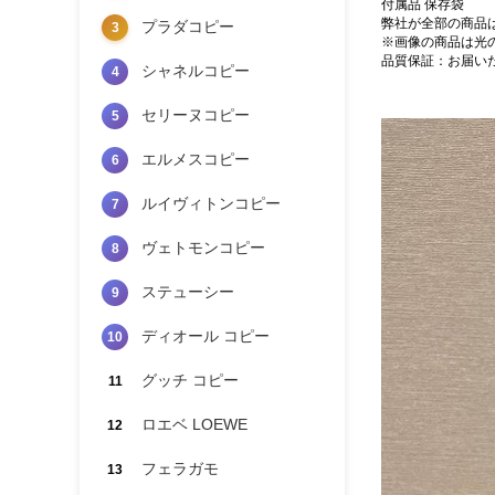
付属品 保存袋
弊社が全部の商品
プラダコピー
3
※画像の商品は光
品質保証：お届い
シャネルコピー
4
セリーヌコピー
5
エルメスコピー
6
ルイヴィトンコピー
7
ヴェトモンコピー
8
ステューシー
9
ディオール コピー
10
グッチ コピー
11
ロエベ LOEWE
12
フェラガモ
13