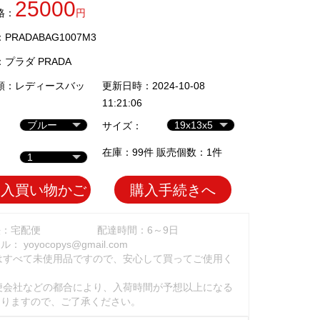
25000
格：
円
RADABAG1007M3
：
プラダ PRADA
類：
レディースバッ
更新日時：2024-10-08
11:21:06
サイズ：
在庫：99件 販売個数：1件
加入買い物かご
購入手続きへ
法：宅配便
配達時間：6～9日
ール：
yoyocopys@gmail.com
はすべて未使用品ですので、安心して買ってご使用く
。
便会社などの都合により、入荷時間が予想以上になる
ありますので、ご了承ください。