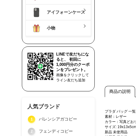
アイフォーンケース
小物
LINEで友だちにな
ると、 初回に
1,000円分のクーポ
ンをプレゼント。
画像をクリックして
ライン友だち追加
商品の説明
人気ブランド
プラダ バッグ 
素材：レザー
バレンシアガコピー
1
カラー：写真どお
サイズ: 19x13x5c
フェンディコピー
2
新品 未使用品