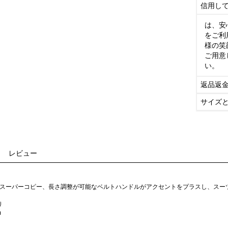
信用し
は、安
をご利
様の笑
ご用意
い。
返品返
サイズ
レビュー
一覧スーパーコピー、長さ調整が可能なベルトハンドルがアクセントをプラスし、ス
り
m