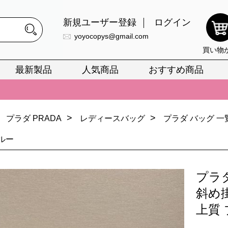
新規ユーザー登録
ログイン
yoyocopys@gmail.com
買い物
最新製品
人気商品
おすすめ商品
正銘のn級スーパーコピーのみ取扱い。最高品質の再現度を安心してお選
026春の新作続々更新中！期間中のご注文でお得な割引をご利用いただ
>
>
プラダ PRADA
レディースバッグ
プラダ バッグ 
イ・ヴィトンスーパーコピー バッグ最新モデルが登場。上質な仕上が
正銘のn級スーパーコピーのみ取扱い。最高品質の再現度を安心してお選
ブルー
026春の新作続々更新中！期間中のご注文でお得な割引をご利用いただ
プラ
イ・ヴィトンスーパーコピー バッグ最新モデルが登場。上質な仕上が
斜め掛
上質