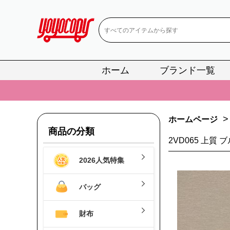
ホーム
ブランド一覧
📢
当店は正真
📢
2
>
ホームページ
📢
新作入荷！ル
商品の分類
📢
当店は正真
2VD065 上質 
2026人気特集
📢
2
📢
新作入荷！ル
バッグ
財布