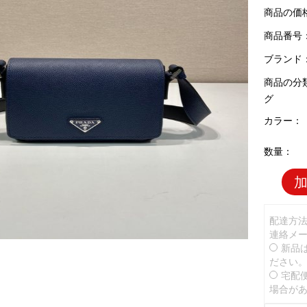
商品の価
商品番号：P
ブランド
商品の分
グ
カラー：
数量：
配達方
連絡メ
新品
ださい
宅配
場合が