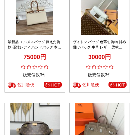
最新品 エルメスバッグ 買えた偽
ヴィトン バッグ 色落ち偽物 斜め
物 優雅レディ ハンドバッグ 本革
掛けバッグ 牛革 レザー 柔軟
通勤ビジネス ホワイト
M20395 ホワイト
75000円
30000円
販売個数3件
販売個数3件
佐川急便
佐川急便
HOT
HOT