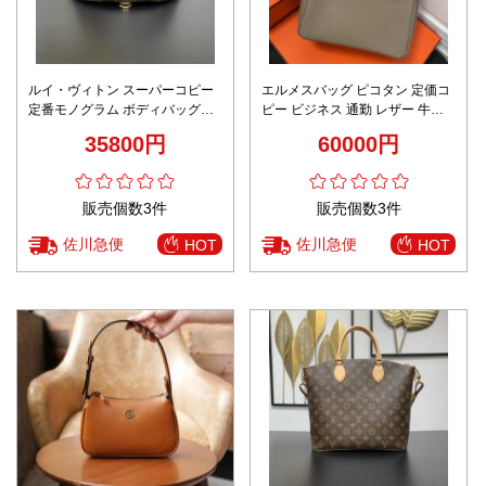
ルイ・ヴィトン スーパーコピー
エルメスバッグ ピコタン 定価コ
定番モノグラム ボディバッグ
ピー ビジネス 通勤 レザー 牛革
2026新作 高再現度 高品質 芸能
ハンドバッグ 人気 グレー
35800円
60000円
人愛用
販売個数3件
販売個数3件
佐川急便
佐川急便
HOT
HOT