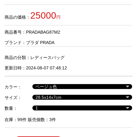
品
25000
商品の価格：
円
人
気
商品番号：PRADABAG87M2
商
品
ブランド：
プラダ PRADA
商品の分類：
レディースバッグ
セ
更新日時：2024-08-07 07:48:12
ー
ル
商
カラー：
品
サイズ：
数量：
在庫：99件 販売個数：3件