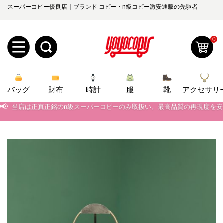
スーパーコピー優良店｜ブランド コピー・n級コピー激安通販の先駆者
0
新
バッグ
規
ロ
財布
時計
服
靴
アクセサリ
📢
当店は正真正銘のn級スーパーコピーのみ取扱い。最高品質の再現度を
📢
ユ
グ
2026春の新作続々更新中！期間中のご注文でお得な割引をご利用いただ
📢
新作入荷！ルイ・ヴィトンスーパーコピー バッグ最新モデルが登場。上
0
ー
イ
📢
当店は正真正銘のn級スーパーコピーのみ取扱い。最高品質の再現度を
ザ
ン
オ
📢
2026春の新作続々更新中！期間中のご注文でお得な割引をご利用いただ
ー
ー
お
📢
新作入荷！ルイ・ヴィトンスーパーコピー バッグ最新モデルが登場。上
yoyocopys@gmail.com
登
ダ
知