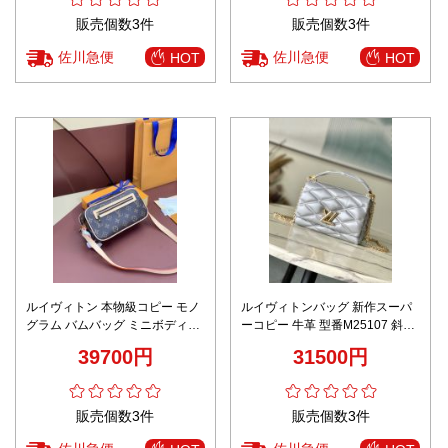
販売個数3件
販売個数3件
佐川急便
佐川急便
HOT
HOT
ルイヴィトン 本物級コピー モノ
ルイヴィトンバッグ 新作スーパ
グラム バムバッグ ミニボディバ
ーコピー 牛革 型番M25107 斜め
ッグ スポーティデザイン 口コミ
掛け 持ちバッグ チェーンバッグ
39700円
31500円
多数
ファッション シルバー
販売個数3件
販売個数3件