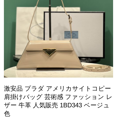
録
ー
ら
アイフォーンケ
管
せ
2026人気特集
アクセサリー
衣装セット
住まい用品
スカーフ
バッグ
ズボン
ベルト
財布
時計
小物
服
靴
ース
理
最
新
製
品
激安品 プラダ アメリカサイトコピー
お
肩掛けバッグ 芸術感 ファッション レ
す
す
ザー 牛革 人気販売 1BD343 ベージュ
め
色
商