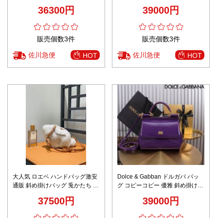
ックミニチェーンバッグ
1BC499 シンプル hoboバッグ レ
36300円
39000円
ッド
販売個数3件
販売個数3件
佐川急便
佐川急便
HOT
HOT
大人気 ロエベ ハンドバッグ激安
Dolce & Gabban ドルガバ バッ
通販 斜め掛けバッグ 兎かたち 可
グ コピーコピー 優雅 斜め掛けバ
愛い ふんわり レザー ホワイト
ッグBB6112 パープル
37500円
39000円