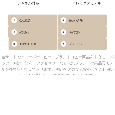
シャネル財布
ロレックスモデル
1
2
会社概要
支払い方法
3
4
品質保証
返品交換
5
6
お問い合わせ
プライバシー
当サイトではスーパーコピー・ブランドコピー商品を中心に、 バ
ッグ・時計・財布・アクセサリーなど人気ブランドの高品質モデ
ルを多数取り揃えております。 初めての方でも安心してご利用い
ただける通販サービスを提供しております。
連絡先：
yoyocopys@gmail.com
／ Line: yoyocopy ／ 店長：渡辺
実香 ／ 営業時間：08：30～23：30（24時間受付）
※当WEBサイト掲載写真の無断転載・外部利用を禁止します。
Copyright © 2013-2025
YOYOCOPY
All Rights Reserved.
sitemap