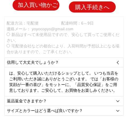
加入買い物かご
購入手続きへ
配達方法：宅配便
配達時間：6～9日
連絡メール：
yoyocopys@gmail.com
新品はすべて未使用品ですので、安心して買ってご使用くだ
さい。
宅配便会社などの都合により、入荷時間が予想以上になる場
合がありますので、ご了承ください。
信用して大丈夫でしょうか？

は、安心して購入いただけるショップとして。 いつも当店を
ご利用いただき誠にありがとうございます。 では「お客様の
笑顔が一番の喜び」をモットーに、「品質安心保証」をご用
意しております。ご安心して、お買物をお楽しみください。
返品返金できますか？

サイズとカラーはどう選べば良いですか？
