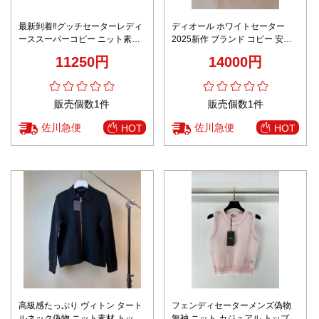
最新到着‼グッチセーターレディ
ディオール ホワイトセーター
ーススーパーコピー ニット素材
2025新作 ブランド コピー 安全
花柄 トップス 暖かい 柔軟 M19
通販 高再現度 精密ディテール 快
11250円
14000円
ホワイト
適な着心地 レビュー高リピ率
販売個数1件
販売個数1件
佐川急便
佐川急便
HOT
HOT
高級感たっぷり ヴィトン タート
フェンディセーターメンズ偽物
ルネック偽物 ニット素材 トップ
無袖 ニット カジュアル トップス