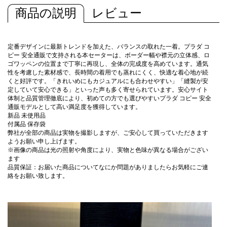
商品の説明
レビュー
定番デザインに最新トレンドを加えた、バランスの取れた一着。プラダ コ
ピー 安全通販で支持される本セーターは、ボーダー幅や襟元の立体感、ロ
ゴワッペンの位置まで丁寧に再現し、全体の完成度を高めています。通気
性を考慮した素材感で、長時間の着用でも蒸れにくく、快適な着心地が続
くと好評です。「きれいめにもカジュアルにも合わせやすい」「縫製が安
定していて安心できる」といった声も多く寄せられています。安心サイト
体制と品質管理徹底により、初めての方でも選びやすいプラダ コピー 安全
通販モデルとして高い満足度を獲得しています。
新品 未使用品
付属品 保存袋
弊社が全部の商品は実物を撮影しますが、ご安心して買っていただきます
ようお願い申し上げます。
※画像の商品は光の照射や角度により、実物と色味が異なる場合がござい
ます
品質保証：お届いた商品についてなにか問題がありましたらお気軽にご連
絡をお願い致します。