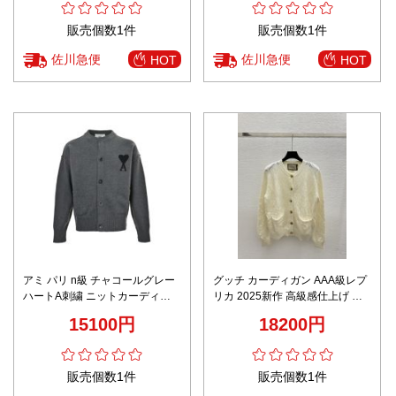
販売個数1件
販売個数1件
佐川急便
佐川急便
HOT
HOT
アミ パリ n級 チャコールグレー
グッチ カーディガン AAA級レプ
ハートA刺繍 ニットカーディガ
リカ 2025新作 高級感仕上げ 上
ン 2026新作 高評価 口コミ多数
質感漂う 丁寧な縫製 即納対応
15100円
18200円
快適な着心地 高再現度 丁寧な縫
製 安心サイト
販売個数1件
販売個数1件