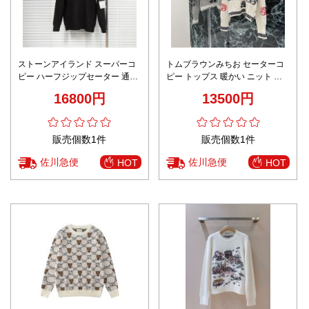
ストーンアイランド スーパーコ
トムブラウンみちお セーターコ
ピー ハーフジップセーター 通気
ピー トップス 暖かい ニット ロ
本格派モデル 快適な着心地 秋冬
ーズプリント 花 柔軟 2色可選
16800円
13500円
定番
販売個数1件
販売個数1件
佐川急便
佐川急便
HOT
HOT