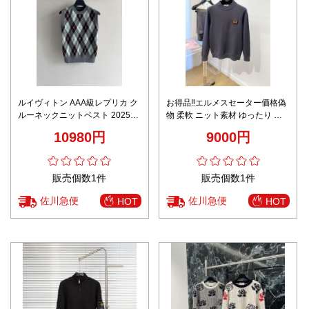
ルイヴィトン AAA級レプリカ ク
お得品‼エルメスセーター価格偽
ルーネックニットベスト 2025年
物 柔軟 ニット素材 ゆったり 青
秋冬モデル リアル質感再現 高級
春風 暖かい シンプル グレイ
10980円
9000円
感仕上げ
販売個数1件
販売個数1件
佐川急便
佐川急便
HOT
HOT