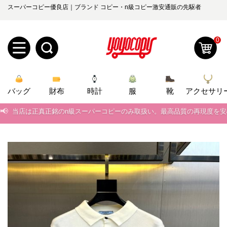
スーパーコピー優良店｜ブランド コピー・n級コピー激安通販の先駆者
0
新
バッグ
規
ロ
財布
時計
服
靴
アクセサリ
📢
当店は正真正銘のn級スーパーコピーのみ取扱い。最高品質の再現度を
ユ
グ
📢
2026春の新作続々更新中！期間中のご注文でお得な割引をご利用いただ
0
ー
イ
📢
新作入荷！ルイ・ヴィトンスーパーコピー バッグ最新モデルが登場。上
ザ
ン
📢
当店は正真正銘のn級スーパーコピーのみ取扱い。最高品質の再現度を
オ
📢
2026春の新作続々更新中！期間中のご注文でお得な割引をご利用いただ
ー
ー
お
yoyocopys@gmail.com
📢
新作入荷！ルイ・ヴィトンスーパーコピー バッグ最新モデルが登場。上
登
ダ
知