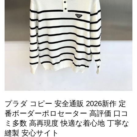
録
ー
ら
アイフォーンケ
管
せ
2026人気特集
アクセサリー
衣装セット
住まい用品
スカーフ
バッグ
ズボン
ベルト
財布
時計
小物
服
靴
ース
理
最
新
製
品
プラダ コピー 安全通販 2026新作 定
お
番ボーダーポロセーター 高評価 口コ
す
す
ミ多数 高再現度 快適な着心地 丁寧な
め
縫製 安心サイト
商