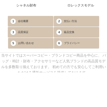
シャネル財布
ロレックスモデル
1
2
会社概要
支払い方法
3
4
品質保証
返品交換
5
6
お問い合わせ
プライバシー
当サイトではスーパーコピー・ブランドコピー商品を中心に、 バ
ッグ・時計・財布・アクセサリーなど人気ブランドの高品質モデ
ルを多数取り揃えております。 初めての方でも安心してご利用い
ただける通販サービスを提供しております。
連絡先：
yoyocopys@gmail.com
／ Line: yoyocopy ／ 店長：渡辺
実香 ／ 営業時間：08：30～23：30（24時間受付）
※当WEBサイト掲載写真の無断転載・外部利用を禁止します。
Copyright © 2013-2025
YOYOCOPY
All Rights Reserved.
sitemap