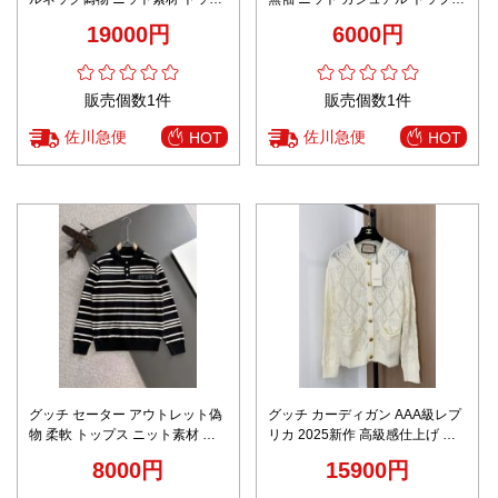
ス 柔軟 襟付き メンズ 紳士 ブラ
通勤 シンプル ピンク
19000円
6000円
ック
販売個数1件
販売個数1件
佐川急便
佐川急便
HOT
HOT
グッチ セーター アウトレット偽
グッチ カーディガン AAA級レプ
物 柔軟 トップス ニット素材 ウ
リカ 2025新作 高級感仕上げ 上
ール 襟 縞模様 暖かい ブラック
質素材使用 精密ディテール 即納
8000円
15900円
対応