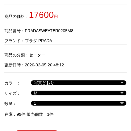
品
17600
商品の価格：
円
人
気
商品番号：PRADASWEATER0205M8
商
品
ブランド：
プラダ PRADA
商品の分類：
セーター
セ
更新日時：2026-02-05 20:48:12
ー
ル
商
カラー：
品
サイズ：
数量：
在庫：99件 販売個数：1件