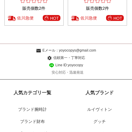
販売個数2件
販売個数2件
佐川急便
佐川急便
HOT
HOT
Eメール：
yoyocopys@gmail.com
信頼第一・丁寧対応
Line ID:yoyocopy
安心対応・迅速発送
人気カテゴリ一覧
人気ブランド
ブランド腕時計
ルイヴィトン
ブランド財布
グッチ