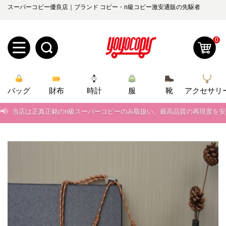
スーパーコピー優良店｜ブランド コピー・n級コピー激安通販の先駆者
0
新
バッグ
規
ロ
財布
時計
服
靴
アクセサリ
📢
当店は正真正銘のn級スーパーコピーのみ取扱い。最高品質の再現度を
ユ
グ
📢
2026春の新作続々更新中！期間中のご注文でお得な割引をご利用いただ
0
ー
イ
📢
新作入荷！ルイ・ヴィトンスーパーコピー バッグ最新モデルが登場。上
ザ
ン
📢
当店は正真正銘のn級スーパーコピーのみ取扱い。最高品質の再現度を
オ
📢
2026春の新作続々更新中！期間中のご注文でお得な割引をご利用いただ
ー
ー
お
yoyocopys@gmail.com
📢
新作入荷！ルイ・ヴィトンスーパーコピー バッグ最新モデルが登場。上
登
ダ
知