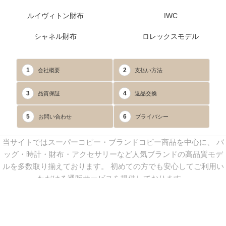
ルイヴィトン財布
IWC
シャネル財布
ロレックスモデル
1
2
会社概要
支払い方法
3
4
品質保証
返品交換
5
6
お問い合わせ
プライバシー
当サイトではスーパーコピー・ブランドコピー商品を中心に、 バ
ッグ・時計・財布・アクセサリーなど人気ブランドの高品質モデ
ルを多数取り揃えております。 初めての方でも安心してご利用い
ただける通販サービスを提供しております。
連絡先：
yoyocopys@gmail.com
／ Line: yoyocopy ／ 店長：渡辺
実香 ／ 営業時間：08：30～23：30（24時間受付）
※当WEBサイト掲載写真の無断転載・外部利用を禁止します。