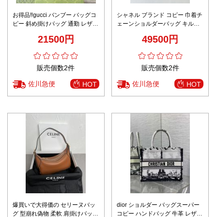
お得品‼gucci バンブー バッグコ
シャネル ブランド コピー 巾着チ
ピー 斜め掛けバッグ 通勤 レザー
ェーンショルダーバッグ キルテ
牛革 795467 ブラック
ィングデザイン エレガントスタ
21500円
49500円
イル
販売個数2件
販売個数2件
佐川急便
佐川急便
HOT
HOT
爆買いで大得価の セリーヌバッ
dior ショルダー バッグスーパー
グ 型崩れ偽物 柔軟 肩掛けバッグ
コピー ハンドバッグ 牛革 レザー