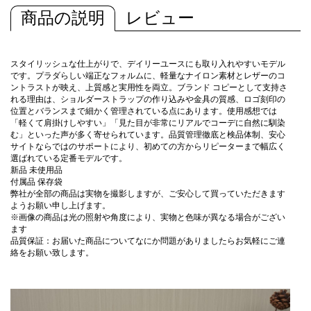
商品の説明
レビュー
スタイリッシュな仕上がりで、デイリーユースにも取り入れやすいモデル
です。プラダらしい端正なフォルムに、軽量なナイロン素材とレザーのコ
ントラストが映え、上質感と実用性を両立。ブランド コピーとして支持さ
れる理由は、ショルダーストラップの作り込みや金具の質感、ロゴ刻印の
位置とバランスまで細かく管理されている点にあります。使用感想では
「軽くて肩掛けしやすい」「見た目が非常にリアルでコーデに自然に馴染
む」といった声が多く寄せられています。品質管理徹底と検品体制、安心
サイトならではのサポートにより、初めての方からリピーターまで幅広く
選ばれている定番モデルです。
新品 未使用品
付属品 保存袋
弊社が全部の商品は実物を撮影しますが、ご安心して買っていただきます
ようお願い申し上げます。
※画像の商品は光の照射や角度により、実物と色味が異なる場合がござい
ます
品質保証：お届いた商品についてなにか問題がありましたらお気軽にご連
絡をお願い致します。