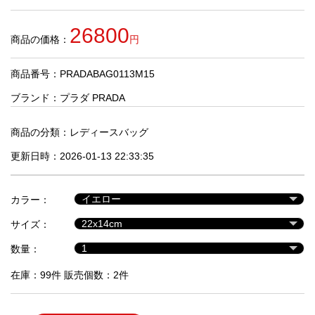
品
26800
商品の価格：
円
人
気
商品番号：PRADABAG0113M15
商
品
ブランド：
プラダ PRADA
商品の分類：
レディースバッグ
セ
更新日時：2026-01-13 22:33:35
ー
ル
商
カラー：
品
サイズ：
数量：
在庫：99件 販売個数：2件