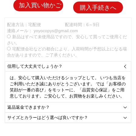
加入買い物かご
購入手続きへ
配達方法：宅配便
配達時間：6～9日
連絡メール：
yoyocopys@gmail.com
新品はすべて未使用品ですので、安心して買ってご使用くだ
さい。
宅配便会社などの都合により、入荷時間が予想以上になる場
合がありますので、ご了承ください。
信用して大丈夫でしょうか？

は、安心して購入いただけるショップとして。 いつも当店を
ご利用いただき誠にありがとうございます。 では「お客様の
笑顔が一番の喜び」をモットーに、「品質安心保証」をご用
意しております。ご安心して、お買物をお楽しみください。
返品返金できますか？

サイズとカラーはどう選べば良いですか？
