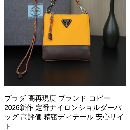
録
ー
ら
アイフォーンケ
管
せ
2026人気特集
アクセサリー
衣装セット
住まい用品
スカーフ
バッグ
ズボン
ベルト
財布
時計
小物
服
靴
ース
理
最
新
製
品
プラダ 高再現度 ブランド コピー
お
2026新作 定番ナイロンショルダーバ
す
す
ッグ 高評価 精密ディテール 安心サイ
め
ト
商