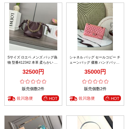
Sサイズ ロエベ メンズ バッグ偽
シャネル バッグ セールコピー チ
物 型番412342 本革 柔らかい チ
ェーンバッグ 優雅 ハンドバッグ
ェーンバッグ パープル
牛革 A1112 ピンク 芸能人愛用
32500円
35000円
販売個数2件
販売個数2件
佐川急便
佐川急便
HOT
HOT