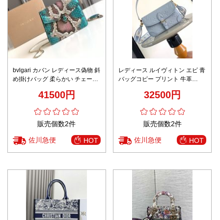
bvlgari カバン レディース偽物 斜
レディース ルイヴィトン エピ 青
め掛けバッグ 柔らかい チェーン
バッグコピー プリント 牛革
バッグ 蛇皮ような レディース グ
m46388 斜め掛けバッグ 優雅 ブ
41500円
32500円
リーン
ルー
販売個数2件
販売個数2件
佐川急便
佐川急便
HOT
HOT