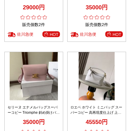
10K123ESN.04LU 牛革 レディ
大容量 シンプル 優雅レディ ホワ
29000円
35000円
ース ブラウン
イト
販売個数2件
販売個数2件
佐川急便
佐川急便
HOT
HOT
セリーヌ エナメルバッグスーパ
ロエベ ホワイト ミニバッグ スー
ーコピー Triomphe 斜め掛けバッ
パーコピー 高再現度仕上げ 上質
グ 高級感 ファッション 187363
レザー仕様 数量限定入荷 人気レ
35000円
45550円
日常用 女性 優雅 ピンク
ディースモデル