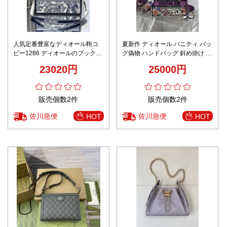
人気定番豊富なディオール鞄コ
夏新作 ディオール バニティ バッ
ピー1286 ディオールのブックト
グ偽物 ハンドバッグ 斜め掛け 優
ートシリーズ
雅 女性 プリント パープル
23020円
25000円
販売個数2件
販売個数2件
佐川急便
佐川急便
HOT
HOT