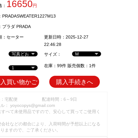
16650
格：
円
RADASWEATER1227M13
：
プラダ PRADA
類：
セーター
更新日時：2025-12-27
22:46:28
サイズ：
在庫：99件 販売個数：1件
加入買い物かご
購入手続きへ
法：宅配便
配達時間：6～9日
ール：
yoyocopys@gmail.com
はすべて未使用品ですので、安心して買ってご使用く
。
便会社などの都合により、入荷時間が予想以上になる
ありますので、ご了承ください。