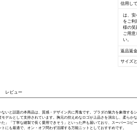
信用し
は、安
をご利
様の笑
ご用意
い。
返品返
サイズ
レビュー
かないと話題の本商品は、質感・デザイン共に秀逸です。プラダの魅力を象徴するシ
度モデルとして支持されています。胸元の控えめなロゴが上品さを演出し、柔らか
いた」「丁寧な縫製で長く愛用できそう」といった声も届いており、スーパーコピ
ントにも最適で、オン・オフ問わず活躍する万能ニットとしておすすめです。