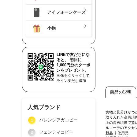
アイフォーンケース
小物
LINEで友だちにな
ると、 初回に
1,000円分のクーポ
ンをプレゼント。
画像をクリックして
ライン友だち追加
商品の説明
人気ブランド
実物と見分けがつ
取り入れた高再現
バレンシアガコピー
1
上の高再現度で驚
ルコーデのアクセ
フェンディコピー
2
新品 未使用品