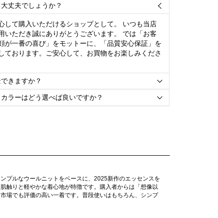
て大丈夫でしょうか？

心して購入いただけるショップとして。 いつも当店
用いただき誠にありがとうございます。 では「お客
顔が一番の喜び」をモットーに、「品質安心保証」を
しております。ご安心して、お買物をお楽しみくださ
金できますか？

とカラーはどう選べば良いですか？

ンプルなウールニットをベースに、2025新作のエッセンスを
な肌触りと軽やかな着心地が特徴です。購入者からは「想像以
ー市場でも評価の高い一着です。普段使いはもちろん、シンプ