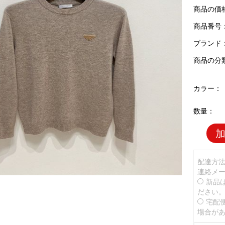
商品の価
商品番号：P
ブランド
商品の分
カラー：
数量：
配達方
連絡メ
新品
ださい
宅配
場合が