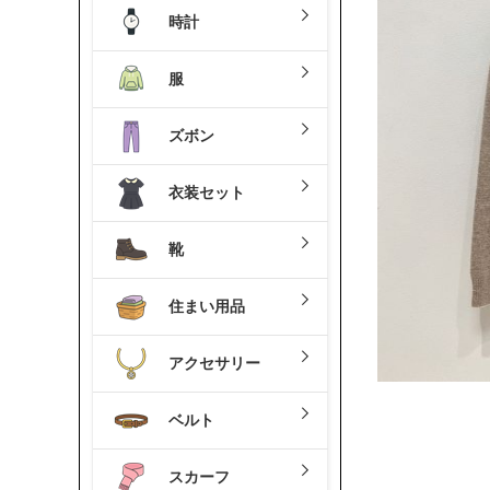
時計
服
ズボン
衣装セット
靴
住まい用品
アクセサリー
ベルト
スカーフ