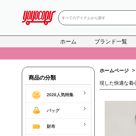
ホーム
ブランド一覧
📢
当店は正真
📢
2
>
ホームページ
📢
新作入荷！ル
商品の分類
現した快適な着
📢
当店は正真
2026人気特集
📢
2
📢
新作入荷！ル
バッグ
財布