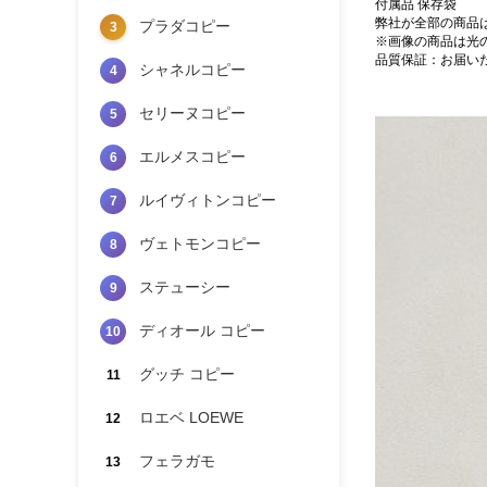
付属品 保存袋
弊社が全部の商品
プラダコピー
3
※画像の商品は光
品質保証：お届い
シャネルコピー
4
セリーヌコピー
5
エルメスコピー
6
ルイヴィトンコピー
7
ヴェトモンコピー
8
ステューシー
9
ディオール コピー
10
グッチ コピー
11
ロエベ LOEWE
12
フェラガモ
13