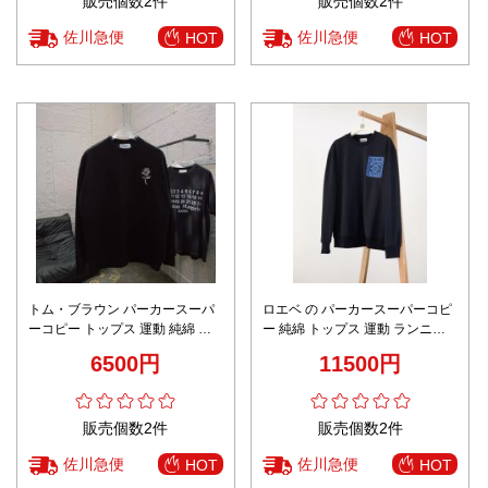
販売個数2件
販売個数2件
佐川急便
佐川急便
HOT
HOT
トム・ブラウン パーカースーパ
ロエベ の パーカースーパーコピ
ーコピー トップス 運動 純綿 個
ー 純綿 トップス 運動 ランニン
性的な刺繍 シンプル 男女兼用 ブ
グ ロゴプリント ブラック
6500円
11500円
ラック
販売個数2件
販売個数2件
佐川急便
佐川急便
HOT
HOT