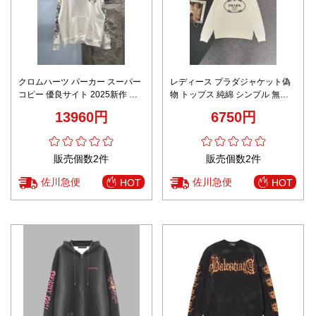
クロムハーツ パーカー スーパー
レディース プラダジャケット偽
コピー 優良サイト 2025新作 高
物 トップス 純綿 シンプル 無地
級感仕上げ 上質素材使用 丁寧な
フードなし 丸首 プリント ホワイ
13960円
6750円
縫製
ト
販売個数2件
販売個数2件
佐川急便
佐川急便
HOT
HOT