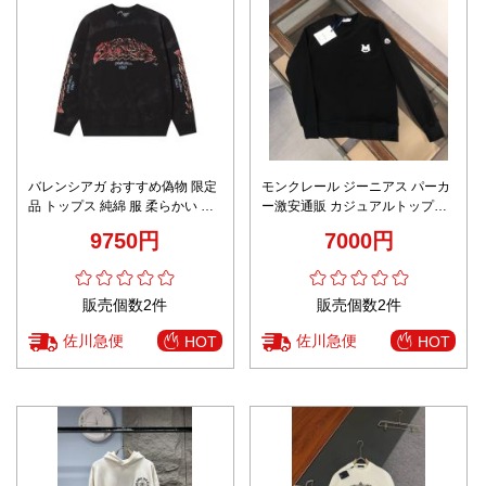
バレンシアガ おすすめ偽物 限定
モンクレール ジーニアス パーカ
品 トップス 純綿 服 柔らかい プ
ー激安通販 カジュアルトップス
リント 長袖 ゆったり ブラック
フードなし 綿100％ 秋服 シンプ
9750円
7000円
ル ブラック
販売個数2件
販売個数2件
佐川急便
佐川急便
HOT
HOT