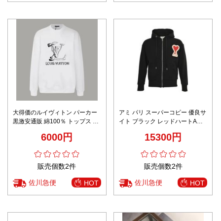
大得価のルイヴィトン パーカー
アミ パリ スーパーコピー 優良サ
黒激安通販 綿100％ トップス プ
イト ブラック レッドハートAワ
リント ゆったり お洒落 男女兼用
ッペン ジップアップ パーカー
6000円
15300円
ホワイト
2026新作 高評価 口コミ多数 快
適な着心地
販売個数2件
販売個数2件
佐川急便
佐川急便
HOT
HOT