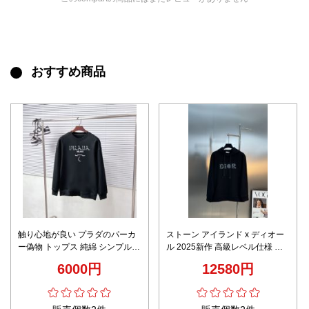
おすすめ商品
触り心地が良い プラダのパーカ
ストーン アイランド x ディオー
ー偽物 トップス 純綿 シンプル
ル 2025新作 高級レベル仕様 パ
無地 フードなし 柔らかい ブラッ
ーカー 激安通販 精密ディテール
6000円
12580円
ク
即納対応 高再現度モデル