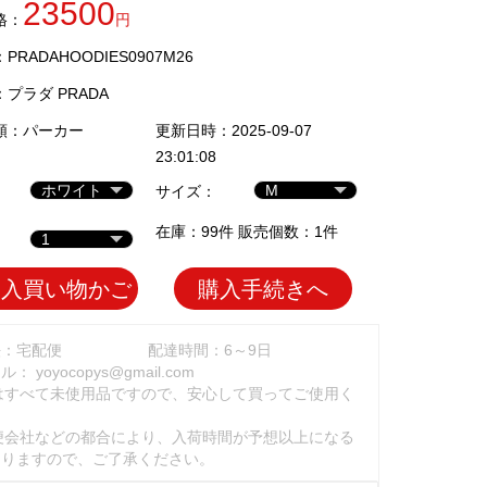
23500
格：
円
RADAHOODIES0907M26
：
プラダ PRADA
類：
パーカー
更新日時：2025-09-07
23:01:08
サイズ：
在庫：99件 販売個数：1件
加入買い物かご
購入手続きへ
法：宅配便
配達時間：6～9日
ール：
yoyocopys@gmail.com
はすべて未使用品ですので、安心して買ってご使用く
。
便会社などの都合により、入荷時間が予想以上になる
ありますので、ご了承ください。