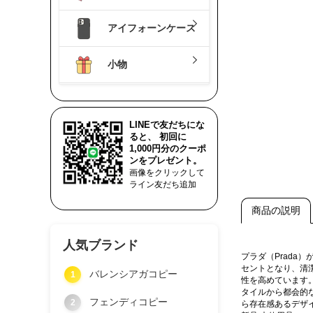
アイフォーンケース
小物
LINEで友だちにな
ると、 初回に
1,000円分のクーポ
ンをプレゼント。
画像をクリックして
ライン友だち追加
商品の説明
人気ブランド
プラダ（Prada
セントとなり、清
バレンシアガコピー
1
性を高めています
タイルから都会的
フェンディコピー
2
ら存在感あるデザ