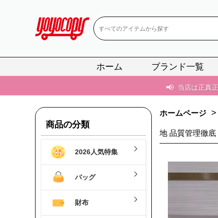
📢
当店は正真
📢
2
📢
新作入荷！ル
ホーム
ブランド一覧
📢
当店は正真
📢
2
>
📢
新作入荷！ル
ホームページ
商品の分類
地 品質管理徹底
2026人気特集
バッグ
財布