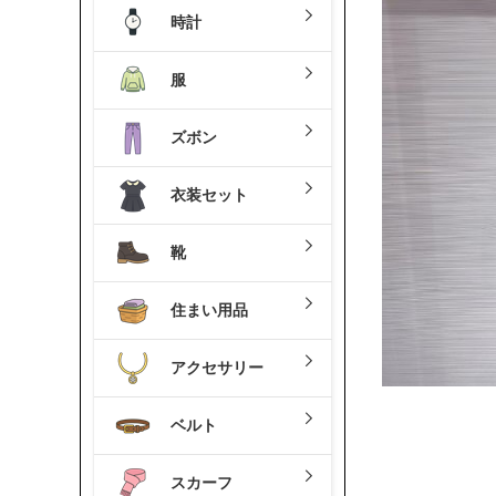
時計
服
ズボン
衣装セット
靴
住まい用品
アクセサリー
ベルト
スカーフ