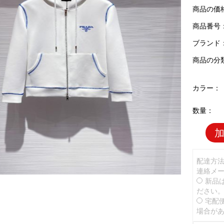
商品の価
商品番号：P
ブランド
商品の分
カラー：
数量：
配達方
連絡メ
新品
ださい
宅配
場合が