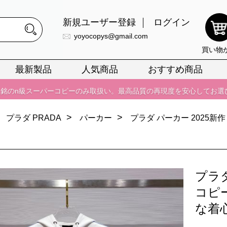
正銘のn級スーパーコピーのみ取扱い。最高品質の再現度を安心してお選
新規ユーザー登録
ログイン
026春の新作続々更新中！期間中のご注文でお得な割引をご利用いただ
yoyocopys@gmail.com
買い物
イ・ヴィトンスーパーコピー バッグ最新モデルが登場。上質な仕上が
最新製品
人気商品
おすすめ商品
正銘のn級スーパーコピーのみ取扱い。最高品質の再現度を安心してお選
026春の新作続々更新中！期間中のご注文でお得な割引をご利用いただ
>
>
イ・ヴィトンスーパーコピー バッグ最新モデルが登場。上質な仕上が
プラダ PRADA
パーカー
プラダ パーカー 2025新
プラダ
コピ
な着