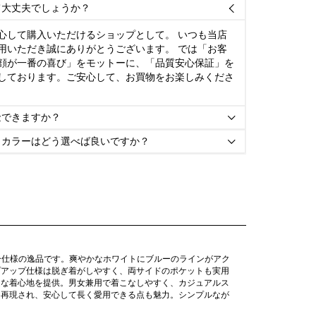
て大丈夫でしょうか？

心して購入いただけるショップとして。 いつも当店
用いただき誠にありがとうございます。 では「お客
顔が一番の喜び」をモットーに、「品質安心保証」を
しております。ご安心して、お買物をお楽しみくださ
金できますか？

とカラーはどう選べば良いですか？

ピー仕様の逸品です。爽やかなホワイトにブルーのラインがアク
プアップ仕様は脱ぎ着がしやすく、両サイドのポケットも実用
適な着心地を提供。男女兼用で着こなしやすく、カジュアルス
に再現され、安心して長く愛用できる点も魅力。シンプルなが