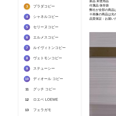
新品 未使用品
付属品 保存袋
プラダコピー
3
弊社が全部の商品
※画像の商品は光
シャネルコピー
4
品質保証：お届い
セリーヌコピー
5
エルメスコピー
6
ルイヴィトンコピー
7
ヴェトモンコピー
8
ステューシー
9
ディオール コピー
10
グッチ コピー
11
ロエベ LOEWE
12
フェラガモ
13