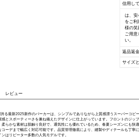
信用し
は、安
をご利
様の笑
ご用意
い。
返品返
サイズ
レビュー
）が誇る最新2025新作のパーカーは、シンプルでありながら上質感漂うスーパーコ
潔感とスポーティーさを兼ね備えたデザインに仕上がっています。フロントのジッ
。柔らかな素材は肌触り良好で、通気性にも優れているため、春夏シーズンにも快
なコーデまで幅広く対応可能です。品質管理徹底により、縫製やディテールも丁寧
インはリピーター多数の人気モデルです。