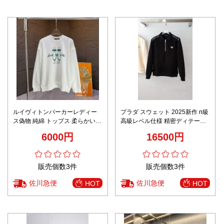
ルイヴィトンパーカーレディー
プラダ スウェット 2025新作 n級
ス偽物 純綿 トップス 柔らかい
高級レベル仕様 精密ディテール
人気 プリント 高級感 ホワイト
丁寧な縫製 上質感 秘密厳守配送
6000円
16500円
販売個数3件
販売個数3件
佐川急便
佐川急便
HOT
HOT