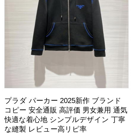
録
ー
ら
アイフォーンケ
管
せ
2026人気特集
アクセサリー
衣装セット
住まい用品
スカーフ
バッグ
ズボン
ベルト
財布
時計
小物
服
靴
ース
理
最
新
製
品
プラダ パーカー 2025新作 ブランド
お
コピー 安全通販 高評価 男女兼用 通気
す
す
快適な着心地 シンプルデザイン 丁寧
め
な縫製 レビュー高リピ率
商