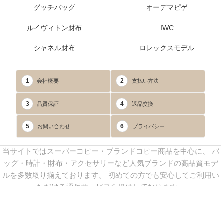
グッチバッグ
オーデマピゲ
ルイヴィトン財布
IWC
シャネル財布
ロレックスモデル
1
2
会社概要
支払い方法
3
4
品質保証
返品交換
5
6
お問い合わせ
プライバシー
当サイトではスーパーコピー・ブランドコピー商品を中心に、 バ
ッグ・時計・財布・アクセサリーなど人気ブランドの高品質モデ
ルを多数取り揃えております。 初めての方でも安心してご利用い
ただける通販サービスを提供しております。
連絡先：
yoyocopys@gmail.com
／ Line: yoyocopy ／ 店長：渡辺
実香 ／ 営業時間：08：30～23：30（24時間受付）