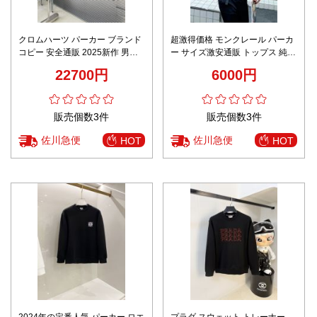
クロムハーツ パーカー ブランド
超激得価格 モンクレール パーカ
コピー 安全通販 2025新作 男女
ー サイズ激安通販 トップス 純綿
兼用 高再現度 丁寧な縫製 高品質
ロゴプリント 個性的 男女兼用 ホ
22700円
6000円
素材 快適な着心地 高評価モデル
ワイト
販売個数3件
販売個数3件
佐川急便
佐川急便
HOT
HOT