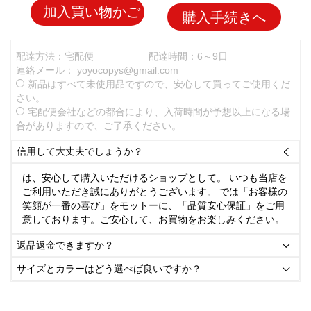
加入買い物かご
購入手続きへ
配達方法：宅配便
配達時間：6～9日
連絡メール：
yoyocopys@gmail.com
新品はすべて未使用品ですので、安心して買ってご使用くだ
さい。
宅配便会社などの都合により、入荷時間が予想以上になる場
合がありますので、ご了承ください。
信用して大丈夫でしょうか？

は、安心して購入いただけるショップとして。 いつも当店を
ご利用いただき誠にありがとうございます。 では「お客様の
笑顔が一番の喜び」をモットーに、「品質安心保証」をご用
意しております。ご安心して、お買物をお楽しみください。
返品返金できますか？

サイズとカラーはどう選べば良いですか？
