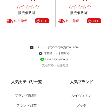
販売個数3件
販売個数3件
佐川急便
佐川急便
HOT
HOT
Eメール：
yoyocopys@gmail.com
信頼第一・丁寧対応
Line ID:yoyocopy
安心対応・迅速発送
人気カテゴリ一覧
人気ブランド
ブランド腕時計
ルイヴィトン
ブランド財布
グッチ