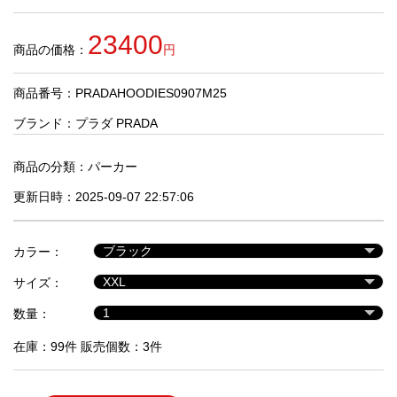
品
23400
商品の価格：
円
人
気
商品番号：PRADAHOODIES0907M25
商
品
ブランド：
プラダ PRADA
商品の分類：
パーカー
セ
更新日時：2025-09-07 22:57:06
ー
ル
商
カラー：
品
サイズ：
数量：
在庫：99件 販売個数：3件