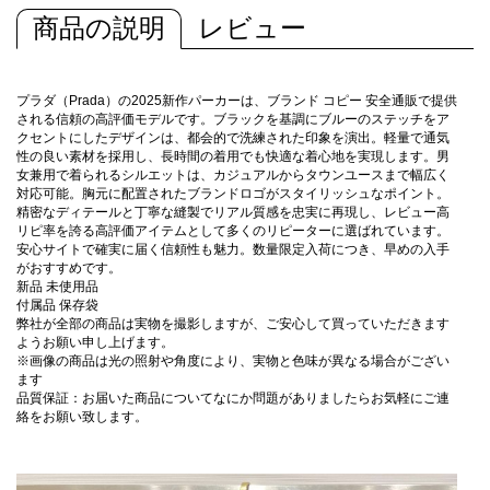
商品の説明
レビュー
プラダ（Prada）の2025新作パーカーは、ブランド コピー 安全通販で提供
される信頼の高評価モデルです。ブラックを基調にブルーのステッチをア
クセントにしたデザインは、都会的で洗練された印象を演出。軽量で通気
性の良い素材を採用し、長時間の着用でも快適な着心地を実現します。男
女兼用で着られるシルエットは、カジュアルからタウンユースまで幅広く
対応可能。胸元に配置されたブランドロゴがスタイリッシュなポイント。
精密なディテールと丁寧な縫製でリアル質感を忠実に再現し、レビュー高
リピ率を誇る高評価アイテムとして多くのリピーターに選ばれています。
安心サイトで確実に届く信頼性も魅力。数量限定入荷につき、早めの入手
がおすすめです。
新品 未使用品
付属品 保存袋
弊社が全部の商品は実物を撮影しますが、ご安心して買っていただきます
ようお願い申し上げます。
※画像の商品は光の照射や角度により、実物と色味が異なる場合がござい
ます
品質保証：お届いた商品についてなにか問題がありましたらお気軽にご連
絡をお願い致します。