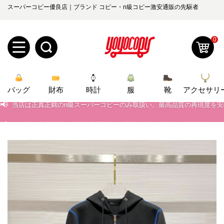
スーパーコピー優良店｜ブランド コピー・n級コピー激安通販の先駆者
0
新
バッグ
規
ロ
財布
時計
服
靴
アクセサリ
📢
当店は正真正銘のn級スーパーコピーのみ取扱い。最高品質の再現度を
ユ
グ
📢
2026春の新作続々更新中！期間中のご注文でお得な割引をご利用いただ
📢
新作入荷！ルイ・ヴィトンスーパーコピー バッグ最新モデルが登場。上
0
ー
イ
📢
当店は正真正銘のn級スーパーコピーのみ取扱い。最高品質の再現度を
ザ
ン
オ
📢
2026春の新作続々更新中！期間中のご注文でお得な割引をご利用いただ
ー
ー
お
📢
新作入荷！ルイ・ヴィトンスーパーコピー バッグ最新モデルが登場。上
yoyocopys@gmail.com
登
ダ
知