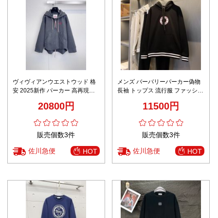
ヴィヴィアンウエストウッド 格
メンズ バーバリーパーカー偽物
安 2025新作 パーカー 高再現度
長袖 トップス 流行服 ファッショ
通気 快適な着心地 シンプルデザ
ン 暖かい プリント ブラック
20800円
11500円
イン 上質感 安心サイト 男女兼用
販売個数3件
販売個数3件
佐川急便
佐川急便
HOT
HOT