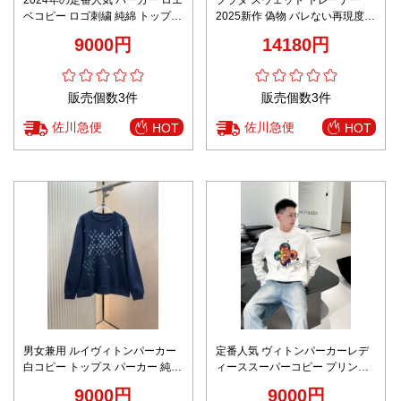
2024年の定番人気 パーカー ロエ
プラダ スウェット トレーナー
ベコピー ロゴ刺繍 純綿 トップス
2025新作 偽物 バレない再現度
柔軟 シンプル 上質 ブラック
高再現度 快適な着心地 肌触り良
9000円
14180円
好 男女兼用 高級感仕上げ 即納対
応
販売個数3件
販売個数3件
佐川急便
佐川急便
HOT
HOT
男女兼用 ルイヴィトンパーカー
定番人気 ヴィトンパーカーレデ
白コピー トップス パーカー 純綿
ィーススーパーコピー プリント
シンプル プリント ブルー
トップス 純綿 上質品 シンプル
9000円
9000円
ホワイト