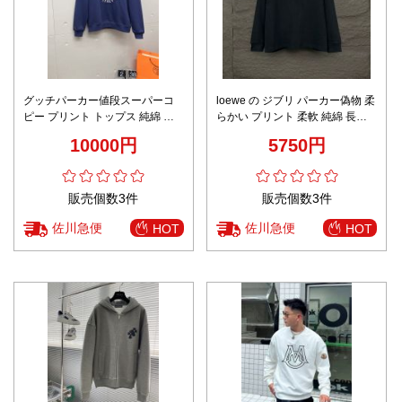
グッチパーカー値段スーパーコ
loewe の ジブリ パーカー偽物 柔
ピー プリント トップス 純綿 ゆ
らかい プリント 柔軟 純綿 長袖
ったり シンプル ブルー
シンプル フードなし ブラック
10000円
5750円
販売個数3件
販売個数3件
佐川急便
佐川急便
HOT
HOT