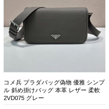
録
ー
ら
アイフォーンケ
管
せ
2026人気特集
アクセサリー
衣装セット
住まい用品
スカーフ
バッグ
ズボン
ベルト
財布
時計
小物
服
靴
ース
理
最
新
製
品
コメ兵 プラダバッグ偽物 優雅 シンプ
お
ル 斜め掛けバッグ 本革 レザー 柔軟
す
す
2VD075 グレー
め
商