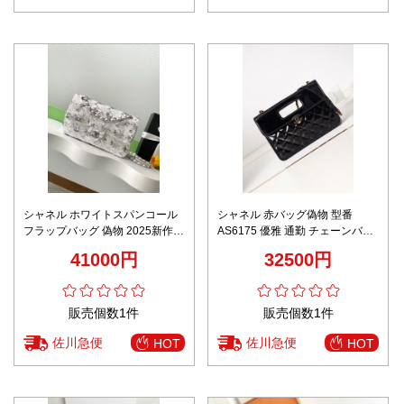
シャネル ホワイトスパンコール
シャネル 赤バッグ偽物 型番
フラップバッグ 偽物 2025新作
AS6175 優雅 通勤 チェーンバッ
高再現度 精密ディテール 高級感
グ 肩掛け レザー レディース ブ
41000円
32500円
仕上げ 上質感 ノベルティ付き 発
ラック
送保証
販売個数1件
販売個数1件
佐川急便
佐川急便
HOT
HOT