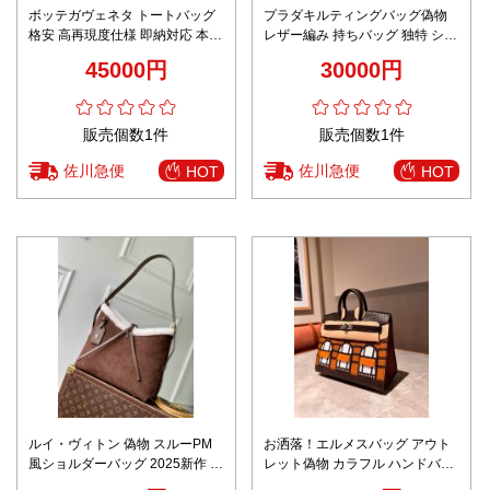
ボッテガヴェネタ トートバッグ
プラダキルティングバッグ偽物
格安 高再現度仕様 即納対応 本革
レザー編み 持ちバッグ 独特 ショ
使用 職人技術再現 高級感漂う仕
ルダーバッグ ミニバッグ 目を引
45000円
30000円
上げ レディース人気
く存在感 ホワイト
販売個数1件
販売個数1件
佐川急便
佐川急便
HOT
HOT
ルイ・ヴィトン 偽物 スルーPM
お洒落！エルメスバッグ アウト
風ショルダーバッグ 2025新作 高
レット偽物 カラフル ハンドバッ
再現度 ウィンターモデル 精密デ
グ 本革 レザー 優雅レディ オレ