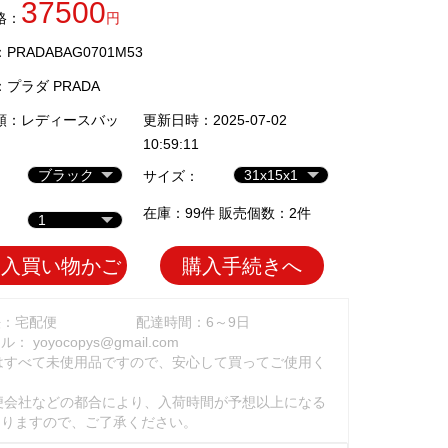
37500
格：
円
RADABAG0701M53
：
プラダ PRADA
類：
レディースバッ
更新日時：2025-07-02
10:59:11
サイズ：
在庫：99件 販売個数：2件
加入買い物かご
購入手続きへ
法：宅配便
配達時間：6～9日
ール：
yoyocopys@gmail.com
はすべて未使用品ですので、安心して買ってご使用く
。
便会社などの都合により、入荷時間が予想以上になる
ありますので、ご了承ください。