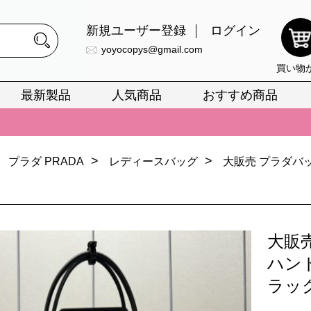
新規ユーザー登録
ログイン
yoyocopys@gmail.com
買い物
最新製品
人気商品
おすすめ商品
正銘のn級スーパーコピーのみ取扱い。最高品質の再現度を安心してお選
026春の新作続々更新中！期間中のご注文でお得な割引をご利用いただ
>
>
プラダ PRADA
レディースバッグ
大販売 プラダバッ
イ・ヴィトンスーパーコピー バッグ最新モデルが登場。上質な仕上が
正銘のn級スーパーコピーのみ取扱い。最高品質の再現度を安心してお選
026春の新作続々更新中！期間中のご注文でお得な割引をご利用いただ
大販
イ・ヴィトンスーパーコピー バッグ最新モデルが登場。上質な仕上が
ハンド
ラッ