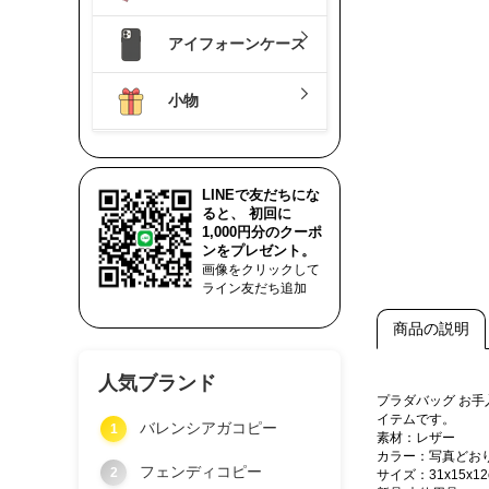
アイフォーンケース
小物
LINEで友だちにな
ると、 初回に
1,000円分のクーポ
ンをプレゼント。
画像をクリックして
ライン友だち追加
商品の説明
人気ブランド
プラダバッグ お
イテムです。
バレンシアガコピー
1
素材：レザー
カラー：写真どお
フェンディコピー
2
サイズ：31x15x12