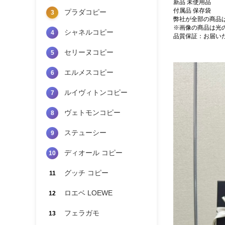
新品 未使用品
付属品 保存袋
プラダコピー
3
弊社が全部の商品
※画像の商品は光
シャネルコピー
4
品質保証：お届い
セリーヌコピー
5
エルメスコピー
6
ルイヴィトンコピー
7
ヴェトモンコピー
8
ステューシー
9
ディオール コピー
10
グッチ コピー
11
ロエベ LOEWE
12
フェラガモ
13