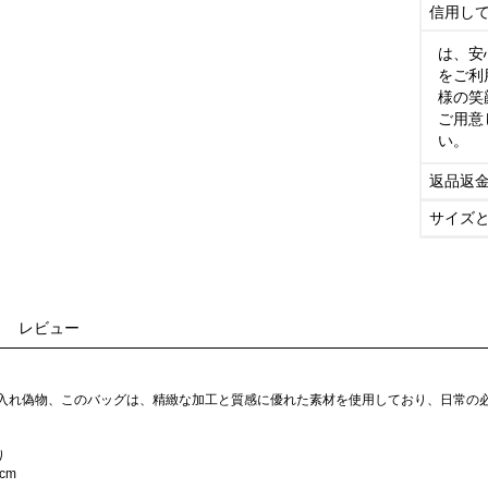
信用し
は、安
をご利
様の笑
ご用意
い。
返品返
サイズ
レビュー
手入れ偽物、このバッグは、精緻な加工と質感に優れた素材を使用しており、日常の
り
cm