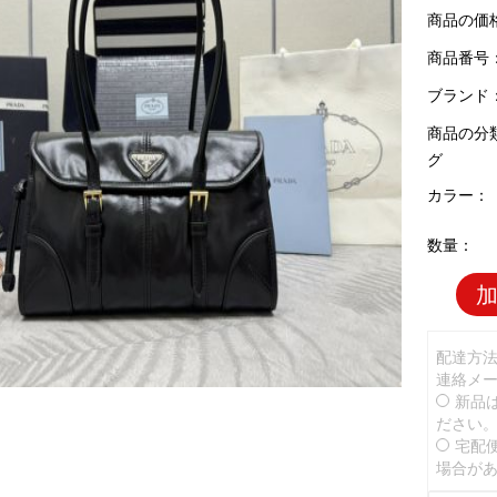
商品の価
商品番号：P
ブランド
商品の分
グ
カラー：
数量：
配達方
連絡メ
新品
ださい
宅配
場合が