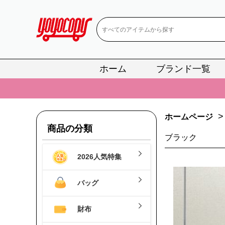
ホーム
ブランド一覧
📢
当店は正真
📢
2
>
ホームページ
📢
新作入荷！ル
商品の分類
ブラック
📢
当店は正真
2026人気特集
📢
2
📢
新作入荷！ル
バッグ
財布