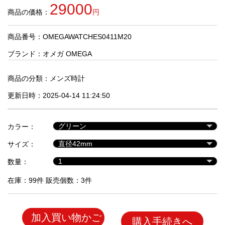
品
29000
商品の価格：
円
商品番号：OMEGAWATCHES0411M20
人
気
ブランド：
オメガ OMEGA
商
品
商品の分類：
メンズ時計
更新日時：2025-04-14 11:24:50
セ
ー
カラー：
ル
商
サイズ：
品
数量：
在庫：99件 販売個数：3件
加入買い物かご
購入手続きへ