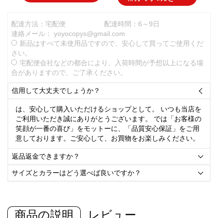
配達方法：宅配便
配達時間：6～9日
連絡メール：
yoyocopys@gmail.com
新品はすべて未使用品ですので、安心して買ってご使用くだ
さい。
宅配便会社などの都合により、入荷時間が予想以上になる場
合がありますので、ご了承ください。
信用して大丈夫でしょうか？

は、安心して購入いただけるショップとして。 いつも当店を
ご利用いただき誠にありがとうございます。 では「お客様の
笑顔が一番の喜び」をモットーに、「品質安心保証」をご用
意しております。ご安心して、お買物をお楽しみください。
返品返金できますか？

サイズとカラーはどう選べば良いですか？

商品の説明
レビュー