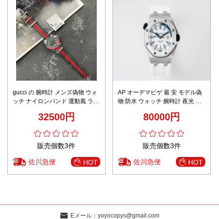
gucci の 腕時計 メンズ偽物 ウォ
AP オーデマピゲ 最 安 モデル偽
ッチ ナイロンバンド 運動風 ラン
物 防水 ウォッチ 腕時計 夜光 紳
ニング用 直径40㎜ メンズ ブラ
士 メンズ 15710 ホワイト
32500円
80000円
ック
販売個数3件
販売個数3件
佐川急便
佐川急便
HOT
HOT
Eメール：
yoyocopys@gmail.com