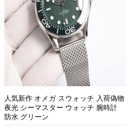
録
ー
ら
アイフォーンケ
管
せ
2026人気特集
アクセサリー
衣装セット
住まい用品
スカーフ
バッグ
ズボン
ベルト
財布
時計
小物
服
靴
ース
理
最
新
製
品
人気新作 オメガ スウォッチ 入荷偽物
お
夜光 シーマスター ウォッチ 腕時計
す
す
防水 グリーン
め
商