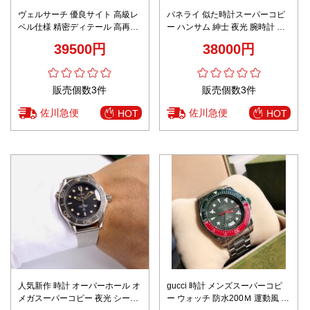
ヴェルサーチ 優良サイト 高級レ
パネライ 似た時計スーパーコピ
ベル仕様 精密ディテール 高再現
ー ハンサム 紳士 夜光 腕時計 ウ
度 メンズ腕時計 グリーンダイヤ
ォッチ 防水 ベージュ色
39500円
38000円
ル×ゴールドベゼル 2025新作
販売個数3件
販売個数3件
佐川急便
佐川急便
HOT
HOT
人気新作 時計 オーバーホール オ
gucci 時計 メンズスーパーコピ
メガスーパーコピー 夜光 シーマ
ー ウォッチ 防水200Ｍ 運動風 男