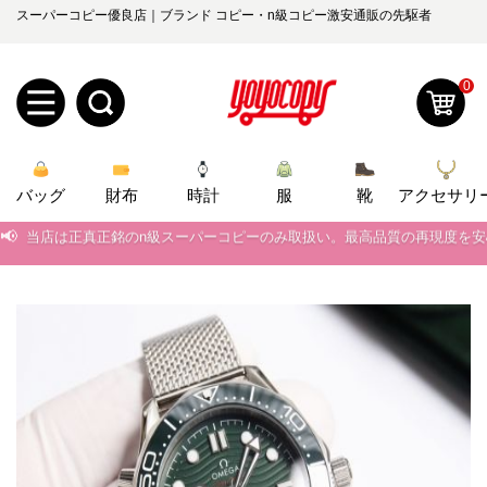
スーパーコピー優良店｜ブランド コピー・n級コピー激安通販の先駆者
0
新
バッグ
規
ロ
財布
時計
服
靴
アクセサリ
📢
当店は正真正銘のn級スーパーコピーのみ取扱い。最高品質の再現度を
ユ
グ
📢
2026春の新作続々更新中！期間中のご注文でお得な割引をご利用いただ
0
ー
イ
📢
新作入荷！ルイ・ヴィトンスーパーコピー バッグ最新モデルが登場。上
📢
当店は正真正銘のn級スーパーコピーのみ取扱い。最高品質の再現度を
ザ
ン
オ
📢
2026春の新作続々更新中！期間中のご注文でお得な割引をご利用いただ
ー
ー
お
yoyocopys@gmail.com
📢
新作入荷！ルイ・ヴィトンスーパーコピー バッグ最新モデルが登場。上
登
ダ
知