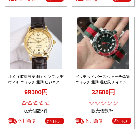
オメガ 時計激安通販 シンプル デ
グッチ ダイバーズ ウォッチ偽物
ヴィル ウォッチ 通勤 ビジネス
ウォッチ 通勤 運動風 ナイロンバ
防水 腕時計 メンズ ゴールドケー
ンド シンプル メンズ レッド
98000円
32500円
ス
販売個数3件
販売個数3件
佐川急便
佐川急便
HOT
HOT