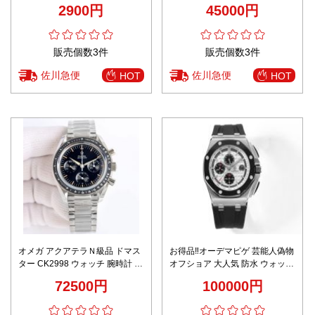
スター ウォッチ 腕時計 防水 ブ
性 プレゼント ファッション ブラ
2900円
45000円
ラック
ック
販売個数3件
販売個数3件
佐川急便
佐川急便
HOT
HOT
オメガ アクアテラＮ級品 ドマス
お得品‼オーデマピゲ 芸能人偽物
ター CK2998 ウォッチ 腕時計 防
オフショア 大人気 防水 ウォッチ
水 スチールバンド ブラック
紳士 メンズ 腕時計 ブラック
72500円
100000円