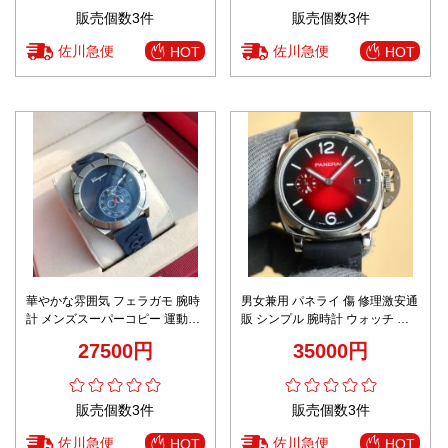
販売個数3件
販売個数3件
佐川急便
佐川急便
HOT
HOT
華やかな雰囲気 フェラガモ 腕時
男女兼用 パネライ 傷 修理激安通
計 メンズスーパーコピー 運動用
販 シンプル 腕時計 ウォッチ 防
青い文字盤 ウォッチ うで時計 ゴ
水 ルミノール レザー 本革 多色
27500円
35000円
ムバンド メンズ ブルー
可選
販売個数3件
販売個数3件
佐川急便
佐川急便
HOT
HOT