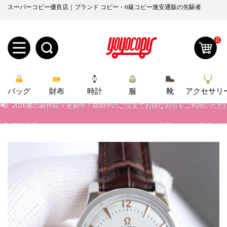
スーパーコピー優良店｜ブランド コピー・n級コピー激安通販の先駆者
0
新
📢
当店は正真正銘のn級スーパーコピーのみ取扱い。最高品質の再現度を
バッグ
規
ロ
財布
時計
服
靴
アクセサリ
📢
2026春の新作続々更新中！期間中のご注文でお得な割引をご利用いただ
📢
新作入荷！ルイ・ヴィトンスーパーコピー バッグ最新モデルが登場。上
ユ
グ
📢
当店は正真正銘のn級スーパーコピーのみ取扱い。最高品質の再現度を
0
ー
イ
📢
2026春の新作続々更新中！期間中のご注文でお得な割引をご利用いただ
ザ
ン
オ
📢
新作入荷！ルイ・ヴィトンスーパーコピー バッグ最新モデルが登場。上
ー
ー
お
yoyocopys@gmail.com
登
ダ
知