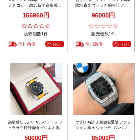
ンド コピー 2025新作 高級感仕
防水 夜光 ウォッチ 腕時計 ファ
上げ 精密ディテール 職人技術再
ッション 紳士 ゴムバンド オレン
156960円
95000円
現 安心サイト 安全取引対応
ジ色
販売個数1件
販売個数1件
佐川急便
佐川急便
HOT
HOT
高級感たっぷり サルバトーレ フ
ウブロ 時計 人気激安通販 ファッ
ェラガモ 時計偽物 ビジネス 黒い
ション 防水 ウォッチ ゴムバンド
文字盤 ウォッチ 通勤 ゴムバンド
紳士 ブラック
50000円
85000円
メンズ イエロー