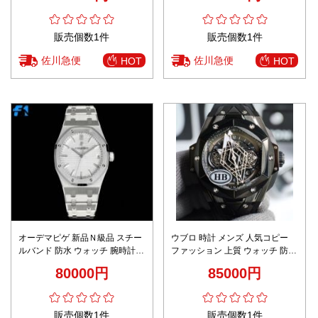
販売個数1件
販売個数1件
佐川急便
佐川急便
HOT
HOT
オーデマピゲ 新品Ｎ級品 スチー
ウブロ 時計 メンズ 人気コピー
ルバンド 防水 ウォッチ 腕時計
ファッション 上質 ウォッチ 防水
ロイヤル オーク シンプル ホワイ
腕時計 ビジネス 紳士 ブラック
80000円
85000円
ト
販売個数1件
販売個数1件