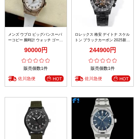
メンズ ウブロ ビッグバンスーパ
ロレックス 格安 デイトナ スケル
ーコピー 腕時計 ウォッチ ゴール
トン ブラックカーボン 2025新作
ドケース ゴムバンド ホワイト
高再現度 高級感仕上げ 精密ディ
90000円
244900円
テール
販売個数1件
販売個数1件
佐川急便
佐川急便
HOT
HOT