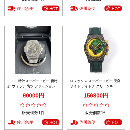
佐川急便
佐川急便
HOT
HOT
hublot 時計スーパーコピー 腕時
ロレックス スーパーコピー 優良
計 ウォッチ 防水 ファッション
サイト デイトナ グリーン×イエ
高級品 カラフル ホワイト
ロー 2025新作 高再現度 高級感
90000円
156800円
仕上げ 秘密厳守配送
販売個数1件
販売個数1件
佐川急便
佐川急便
HOT
HOT