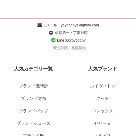
Eメール：
yoyocopys@gmail.com
信頼第一・丁寧対応
Line ID:yoyocopy
安心対応・迅速発送
人気カテゴリ一覧
人気ブランド
ブランド腕時計
ルイヴィトン
ブランド財布
グッチ
ブランドバッグ
ロレックス
ブランドシューズ
セリーヌ
ブランド服
エルメス