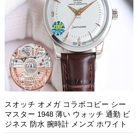
録
ー
ら
アイフォーンケ
管
せ
2026人気特集
アクセサリー
衣装セット
住まい用品
スカーフ
バッグ
ズボン
ベルト
財布
時計
小物
服
靴
ース
理
最
新
製
品
スオッチ オメガ コラボコピー シー
お
マスター 1948 薄い ウォッチ 通勤 ビ
す
す
ジネス 防水 腕時計 メンズ ホワイト
め
商