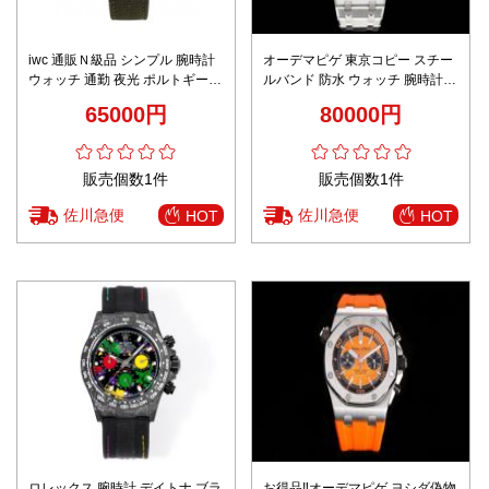
iwc 通販Ｎ級品 シンプル 腕時計
オーデマピゲ 東京コピー スチー
ウォッチ 通勤 夜光 ポルトギーゼ
ルバンド 防水 ウォッチ 腕時計
防水 ブラック
ロイヤル オーク シンプル ブルー
65000円
80000円
販売個数1件
販売個数1件
佐川急便
佐川急便
HOT
HOT
ロレックス 腕時計 デイトナ ブラ
お得品‼オーデマピゲ ヨシダ偽物