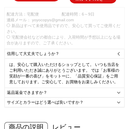
配達方法：宅配便
配達時間：6～9日
連絡メール：
yoyocopys@gmail.com
新品はすべて未使用品ですので、安心して買ってご使用くだ
さい。
宅配便会社などの都合により、入荷時間が予想以上になる場
合がありますので、ご了承ください。
信用して大丈夫でしょうか？

は、安心して購入いただけるショップとして。 いつも当店を
ご利用いただき誠にありがとうございます。 では「お客様の
笑顔が一番の喜び」をモットーに、「品質安心保証」をご用
意しております。ご安心して、お買物をお楽しみください。
返品返金できますか？

サイズとカラーはどう選べば良いですか？

商品の説明
レビュー