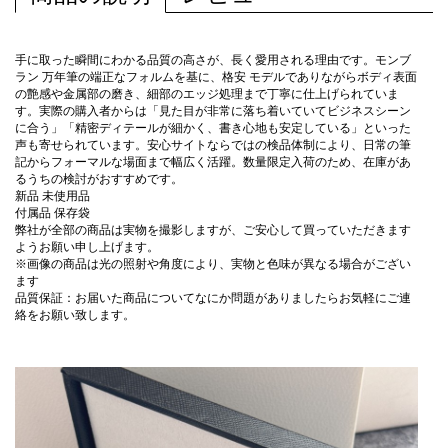
手に取った瞬間にわかる品質の高さが、長く愛用される理由です。モンブ
ラン 万年筆の端正なフォルムを基に、格安 モデルでありながらボディ表面
の艶感や金属部の磨き、細部のエッジ処理まで丁寧に仕上げられていま
す。実際の購入者からは「見た目が非常に落ち着いていてビジネスシーン
に合う」「精密ディテールが細かく、書き心地も安定している」といった
声も寄せられています。安心サイトならではの検品体制により、日常の筆
記からフォーマルな場面まで幅広く活躍。数量限定入荷のため、在庫があ
るうちの検討がおすすめです。
新品 未使用品
付属品 保存袋
弊社が全部の商品は実物を撮影しますが、ご安心して買っていただきます
ようお願い申し上げます。
※画像の商品は光の照射や角度により、実物と色味が異なる場合がござい
ます
品質保証：お届いた商品についてなにか問題がありましたらお気軽にご連
絡をお願い致します。