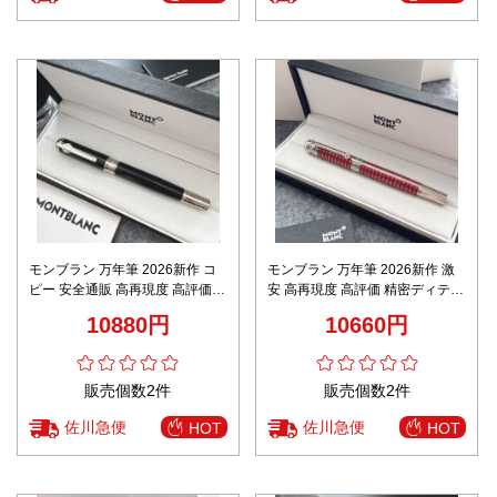
モンブラン 万年筆 2026新作 コ
モンブラン 万年筆 2026新作 激
ピー 安全通販 高再現度 高評価
安 高再現度 高評価 精密ディテー
精密ディテール 上質感仕上げ 安
ル 高級感仕上げ 安心サイト 数量
10880円
10660円
心サイト 数量限定入荷
限定入荷
販売個数2件
販売個数2件
佐川急便
佐川急便
HOT
HOT