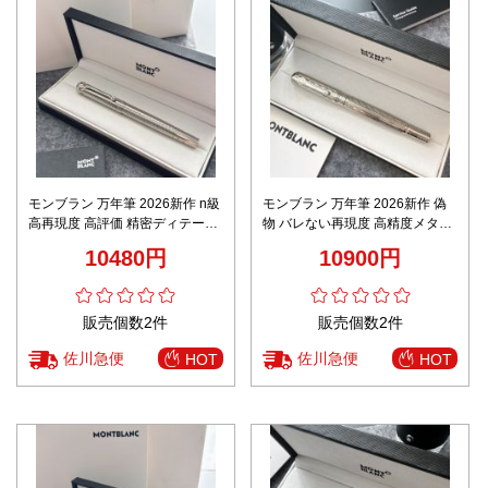
モンブラン 万年筆 2026新作 n級
モンブラン 万年筆 2026新作 偽
高再現度 高評価 精密ディテール
物 バレない再現度 高精度メタル
高級感仕上げ 安心サイト 数量限
仕上げ 高評価 ディテール重視 上
10480円
10900円
定入荷
質感モデル 限定入荷
販売個数2件
販売個数2件
佐川急便
佐川急便
HOT
HOT