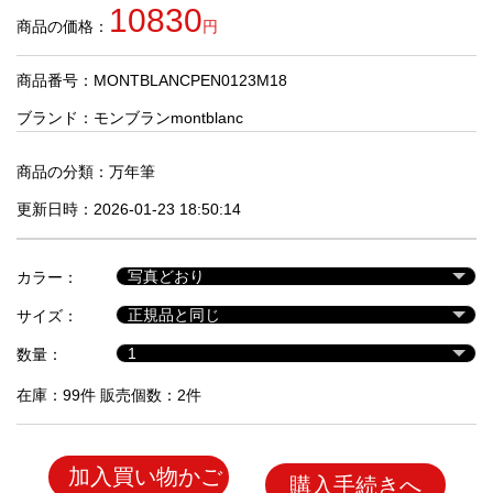
品
10830
商品の価格：
円
商品番号：MONTBLANCPEN0123M18
人
気
ブランド：
モンブランmontblanc
商
品
商品の分類：
万年筆
更新日時：2026-01-23 18:50:14
セ
ー
カラー：
ル
商
サイズ：
品
数量：
在庫：99件 販売個数：2件
加入買い物かご
購入手続きへ