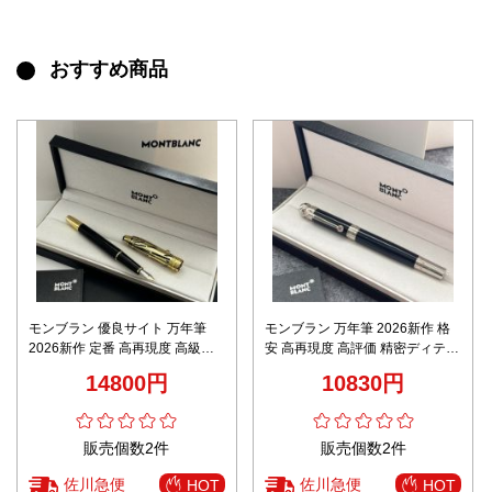
おすすめ商品
モンブラン 優良サイト 万年筆
モンブラン 万年筆 2026新作 格
2026新作 定番 高再現度 高級感
安 高再現度 高評価 精密ディテー
仕上げ 精密ディテール 正確な刻
ル 上質感仕上げ 安心サイト 数量
14800円
10830円
印 安心サイト
限定入荷
販売個数2件
販売個数2件
佐川急便
佐川急便
HOT
HOT