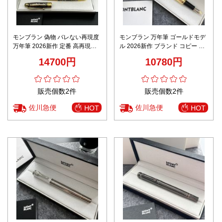
モンブラン 偽物 バレない再現度
モンブラン 万年筆 ゴールドモデ
万年筆 2026新作 定番 高再現度
ル 2026新作 ブランド コピー 優
高級感仕上げ 精密ディテール 正
良店 高再現度 彫刻調ボディ 上質
14700円
10780円
確な刻印 安心サイト
感仕上げ 限定入荷
販売個数2件
販売個数2件
佐川急便
佐川急便
HOT
HOT