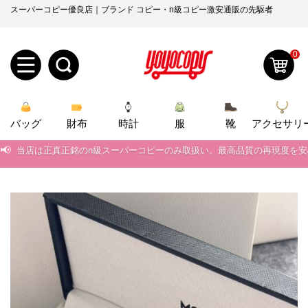
スーパーコピー優良店｜ブランド コピー・n級コピー激安通販の先駆者
0
新
バッグ
規
ロ
財布
時計
服
靴
アクセサリ
📢
当店は正真正銘のn級スーパーコピーのみ取扱い。最高品質の再現度を
ユ
グ
📢
2026春の新作続々更新中！期間中のご注文でお得な割引をご利用いただ
0
ー
イ
📢
新作入荷！ルイ・ヴィトンスーパーコピー バッグ最新モデルが登場。上
ザ
ン
📢
当店は正真正銘のn級スーパーコピーのみ取扱い。最高品質の再現度を
オ
📢
2026春の新作続々更新中！期間中のご注文でお得な割引をご利用いただ
ー
ー
お
yoyocopys@gmail.com
📢
新作入荷！ルイ・ヴィトンスーパーコピー バッグ最新モデルが登場。上
登
ダ
知