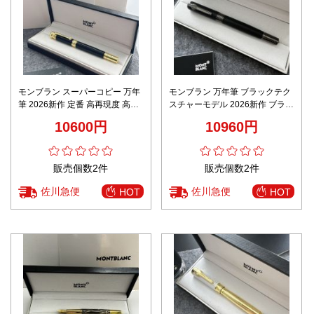
モンブラン スーパーコピー 万年
モンブラン 万年筆 ブラックテク
筆 2026新作 定番 高再現度 高級
スチャーモデル 2026新作 ブラン
感仕上げ 精密ディテール 正確な
ド コピー おすすめ 落ち着きのあ
10600円
10960円
刻印 安心サイト
る質感 精巧仕上げ 限定入荷
販売個数2件
販売個数2件
佐川急便
佐川急便
HOT
HOT