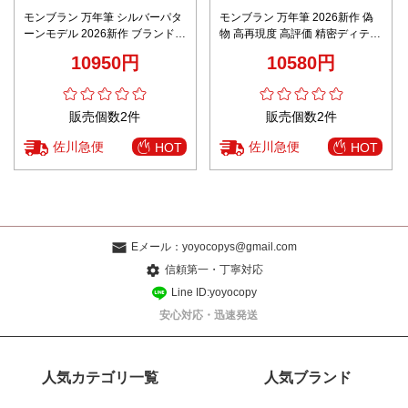
モンブラン 万年筆 シルバーパタ
モンブラン 万年筆 2026新作 偽
ーンモデル 2026新作 ブランド
物 高再現度 高評価 精密ディテー
コピー 通販 高精度彫刻 メタル質
ル 高級感仕上げ 安心サイト 数量
10950円
10580円
感 上品仕上げ 限定入荷
限定入荷
販売個数2件
販売個数2件
佐川急便
佐川急便
HOT
HOT
Eメール：
yoyocopys@gmail.com
信頼第一・丁寧対応
Line ID:yoyocopy
安心対応・迅速発送
人気カテゴリ一覧
人気ブランド