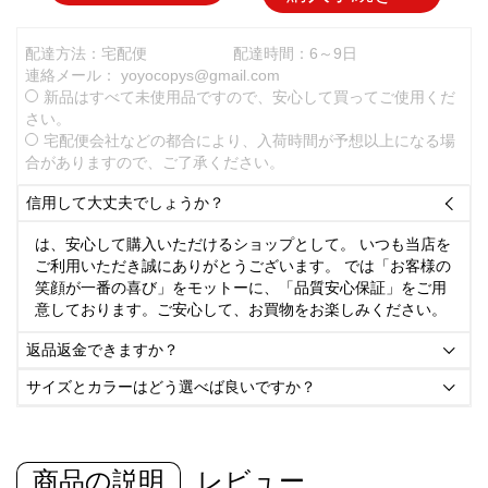
配達方法：宅配便
配達時間：6～9日
連絡メール：
yoyocopys@gmail.com
新品はすべて未使用品ですので、安心して買ってご使用くだ
さい。
宅配便会社などの都合により、入荷時間が予想以上になる場
合がありますので、ご了承ください。
信用して大丈夫でしょうか？

は、安心して購入いただけるショップとして。 いつも当店を
ご利用いただき誠にありがとうございます。 では「お客様の
笑顔が一番の喜び」をモットーに、「品質安心保証」をご用
意しております。ご安心して、お買物をお楽しみください。
返品返金できますか？

サイズとカラーはどう選べば良いですか？

商品の説明
レビュー