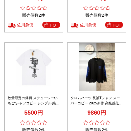
販売個数2件
販売個数2件
佐川急便
佐川急便
HOT
HOT
数量限定の爆買 ステューシーい
クロムハーツ 長袖Tシャツ スー
ちごtシャツコピー シンプル 純綿
パーコピー 2025新作 高級感仕上
半袖 プリント ファッション 人気
げ 精密ディテール 上質素材使用
5500円
9860円
ホワイト
数量限定入荷
販売個数2件
販売個数2件