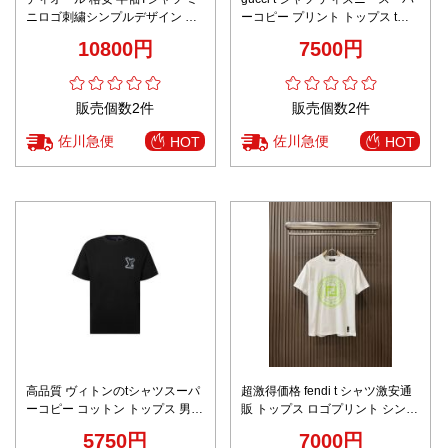
ニロゴ刺繍シンプルデザイン 男
ーコピー プリント トップス tシ
女兼用 本格派モデル
ャツ 男女兼用 100％綿 柔らかい
10800円
7500円
ホワイト
販売個数2件
販売個数2件
佐川急便
佐川急便
HOT
HOT
高品質 ヴィトンのtシャツスーパ
超激得価格 fendi t シャツ激安通
ーコピー コットン トップス 男女
販 トップス ロゴプリント シンプ
兼用 プリント 短袖 純綿 トップ
ル 半袖 純綿 ホワイト
5750円
7000円
ス ブラック