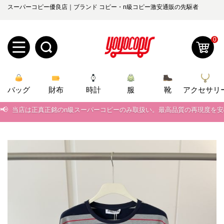
スーパーコピー優良店｜ブランド コピー・n級コピー激安通販の先駆者
0
新
バッグ
規
ロ
財布
時計
服
靴
アクセサリ
📢
当店は正真正銘のn級スーパーコピーのみ取扱い。最高品質の再現度を
ユ
グ
📢
2026春の新作続々更新中！期間中のご注文でお得な割引をご利用いただ
0
ー
イ
📢
新作入荷！ルイ・ヴィトンスーパーコピー バッグ最新モデルが登場。上
ザ
ン
📢
当店は正真正銘のn級スーパーコピーのみ取扱い。最高品質の再現度を
オ
📢
2026春の新作続々更新中！期間中のご注文でお得な割引をご利用いただ
ー
ー
お
yoyocopys@gmail.com
📢
新作入荷！ルイ・ヴィトンスーパーコピー バッグ最新モデルが登場。上
登
ダ
知