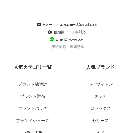
Eメール：
yoyocopys@gmail.com
信頼第一・丁寧対応
Line ID:yoyocopy
安心対応・迅速発送
人気カテゴリ一覧
人気ブランド
ブランド腕時計
ルイヴィトン
ブランド財布
グッチ
ブランドバッグ
ロレックス
ブランドシューズ
セリーヌ
ブランド服
エルメス