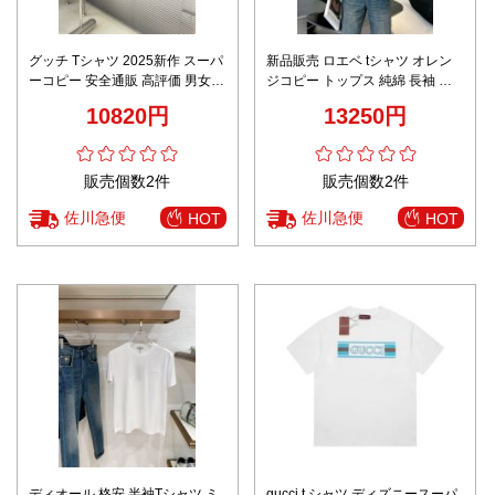
グッチ Tシャツ 2025新作 スーパ
新品販売 ロエベ tシャツ オレン
ーコピー 安全通販 高評価 男女兼
ジコピー トップス 純綿 長袖 ロ
用 夏服 快適な着心地 通気性 シ
ゴプリント ハンサム ブラック
10820円
13250円
ンプルデザイン
販売個数2件
販売個数2件
佐川急便
佐川急便
HOT
HOT
ディオール 格安 半袖Tシャツ ミ
gucci t シャツ ディズニースーパ