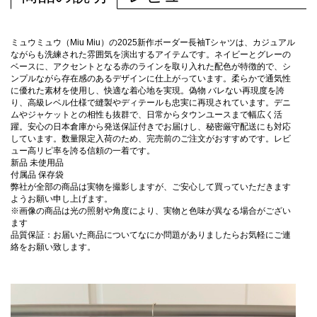
ミュウミュウ（Miu Miu）の2025新作ボーダー長袖Tシャツは、カジュアル
ながらも洗練された雰囲気を演出するアイテムです。ネイビーとグレーの
ベースに、アクセントとなる赤のラインを取り入れた配色が特徴的で、シ
ンプルながら存在感のあるデザインに仕上がっています。柔らかで通気性
に優れた素材を使用し、快適な着心地を実現。偽物 バレない再現度を誇
り、高級レベル仕様で縫製やディテールも忠実に再現されています。デニ
ムやジャケットとの相性も抜群で、日常からタウンユースまで幅広く活
躍。安心の日本倉庫から発送保証付きでお届けし、秘密厳守配送にも対応
しています。数量限定入荷のため、完売前のご注文がおすすめです。レビ
ュー高リピ率を誇る信頼の一着です。
新品 未使用品
付属品 保存袋
弊社が全部の商品は実物を撮影しますが、ご安心して買っていただきます
ようお願い申し上げます。
※画像の商品は光の照射や角度により、実物と色味が異なる場合がござい
ます
品質保証：お届いた商品についてなにか問題がありましたらお気軽にご連
絡をお願い致します。