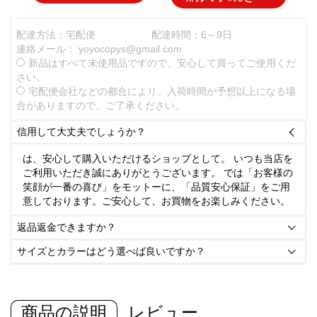
配達方法：宅配便
配達時間：6～9日
連絡メール：
yoyocopys@gmail.com
新品はすべて未使用品ですので、安心して買ってご使用くだ
さい。
宅配便会社などの都合により、入荷時間が予想以上になる場
合がありますので、ご了承ください。
信用して大丈夫でしょうか？

は、安心して購入いただけるショップとして。 いつも当店を
ご利用いただき誠にありがとうございます。 では「お客様の
笑顔が一番の喜び」をモットーに、「品質安心保証」をご用
意しております。ご安心して、お買物をお楽しみください。
返品返金できますか？

サイズとカラーはどう選べば良いですか？

商品の説明
レビュー