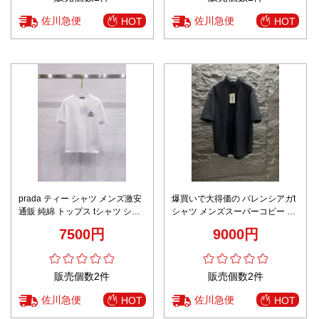
佐川急便
佐川急便
HOT
HOT
prada ティー シャツ メンズ激安
爆買いで大得価の バレンシアガt
通販 純綿 トップス tシャツ シン
シャツ メンズスーパーコピー ト
プル 男女兼用 ホワイト
ップス 半袖 ポロシャツ ブラック
7500円
9000円
販売個数2件
販売個数2件
佐川急便
佐川急便
HOT
HOT