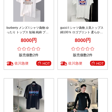
burberry メンズ t シャツ偽物 ゆ
gucci t シャツ偽物 人気トップス
ったり トップス 短袖 純綿 プリ
綿100％ ロゴプリント 柔らかい
ント 男女兼用 ホワイト
ゆったり 快適に着られ ホワイト
8000円
8000円
販売個数2件
販売個数2件
佐川急便
佐川急便
HOT
HOT