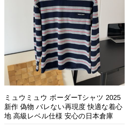
録
ー
ら
アイフォーンケ
管
せ
2026人気特集
アクセサリー
衣装セット
住まい用品
スカーフ
バッグ
ズボン
ベルト
財布
時計
小物
服
靴
ース
理
最
新
製
品
ミュウミュウ ボーダーTシャツ 2025
お
新作 偽物 バレない再現度 快適な着心
す
す
地 高級レベル仕様 安心の日本倉庫
め
商