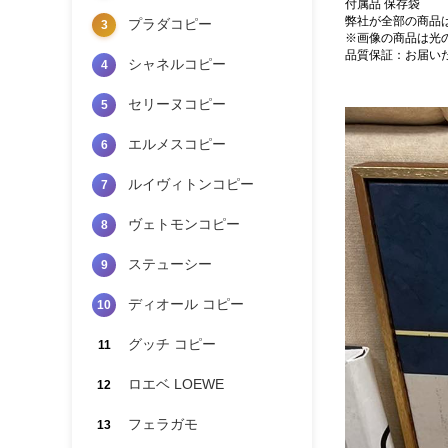
付属品 保存袋
弊社が全部の商品
プラダコピー
3
※画像の商品は光
品質保証：お届い
シャネルコピー
4
セリーヌコピー
5
エルメスコピー
6
ルイヴィトンコピー
7
ヴェトモンコピー
8
ステューシー
9
ディオール コピー
10
グッチ コピー
11
ロエベ LOEWE
12
フェラガモ
13