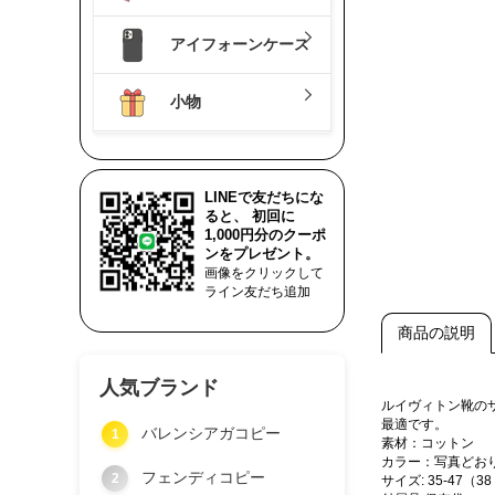
アイフォーンケース
小物
LINEで友だちにな
ると、 初回に
1,000円分のクーポ
ンをプレゼント。
画像をクリックして
ライン友だち追加
商品の説明
人気ブランド
ルイヴィトン靴の
最適です。
バレンシアガコピー
1
素材：コットン
カラー：写真どお
フェンディコピー
2
サイズ: 35-47（3