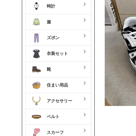
時計
服
ズボン
衣装セット
靴
住まい用品
アクセサリー
ベルト
スカーフ