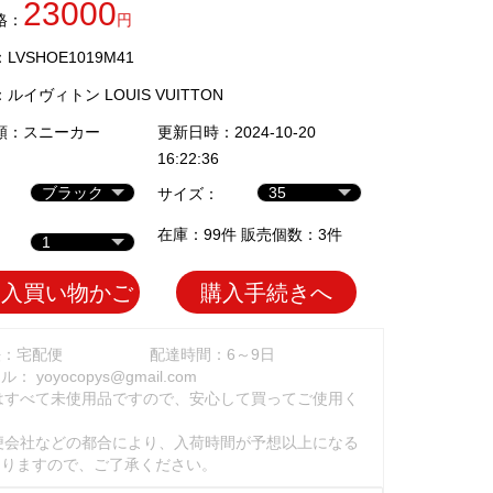
23000
格：
円
VSHOE1019M41
：
ルイヴィトン LOUIS VUITTON
類：
スニーカー
更新日時：2024-10-20
16:22:36
サイズ：
在庫：99件 販売個数：3件
加入買い物かご
購入手続きへ
法：宅配便
配達時間：6～9日
ール：
yoyocopys@gmail.com
はすべて未使用品ですので、安心して買ってご使用く
。
便会社などの都合により、入荷時間が予想以上になる
ありますので、ご了承ください。