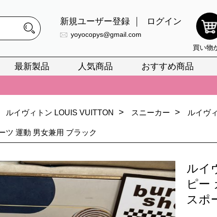
新規ユーザー登録
ログイン
yoyocopys@gmail.com
買い物
最新製品
人気商品
おすすめ商品
正銘のn級スーパーコピーのみ取扱い。最高品質の再現度を安心してお選
026春の新作続々更新中！期間中のご注文でお得な割引をご利用いただ
>
>
ルイヴィトン LOUIS VUITTON
スニーカー
ルイヴ
イ・ヴィトンスーパーコピー バッグ最新モデルが登場。上質な仕上が
ーツ 運動 男女兼用 ブラック
正銘のn級スーパーコピーのみ取扱い。最高品質の再現度を安心してお選
026春の新作続々更新中！期間中のご注文でお得な割引をご利用いただ
ルイ
イ・ヴィトンスーパーコピー バッグ最新モデルが登場。上質な仕上が
ピー
スポ