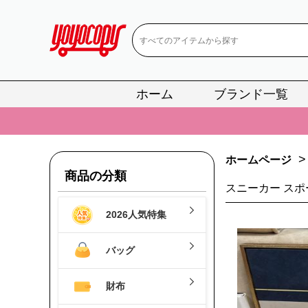
ホーム
ブランド一覧
📢
当店は正真
📢
2
>
ホームページ
📢
新作入荷！ル
商品の分類
スニーカー スポ
📢
当店は正真
2026人気特集
📢
2
📢
新作入荷！ル
バッグ
財布