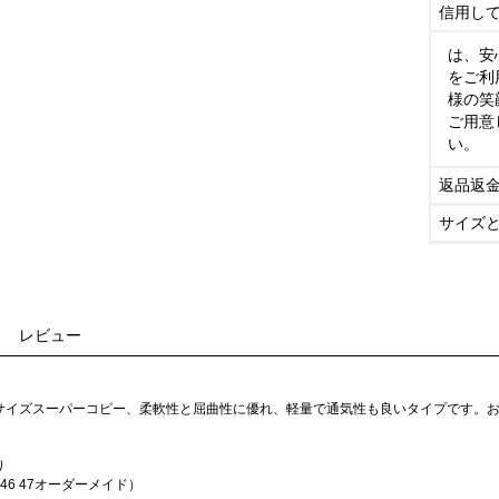
信用し
は、安
をご利
様の笑
ご用意
い。
返品返
サイズ
レビュー
サイズスーパーコピー、柔軟性と屈曲性に優れ、軽量で通気性も良いタイプです。
り
8 46 47オーダーメイド）