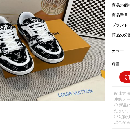
商品の価
商品番号：L
ブランド
商品の分
カラー：
数量：
配達方
連絡メ
新品
ださい
宅配
場合が