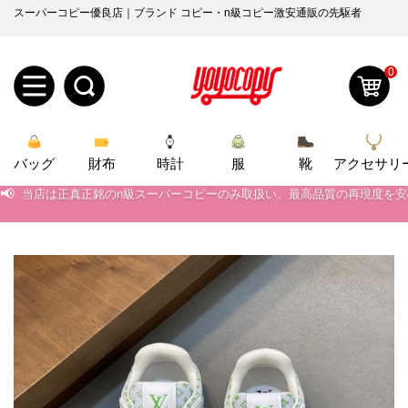
スーパーコピー優良店｜ブランド コピー・n級コピー激安通販の先駆者
0
新
バッグ
規
ロ
財布
時計
服
靴
アクセサリ
📢
当店は正真正銘のn級スーパーコピーのみ取扱い。最高品質の再現度を
📢
2026春の新作続々更新中！期間中のご注文でお得な割引をご利用いただ
ユ
グ
📢
新作入荷！ルイ・ヴィトンスーパーコピー バッグ最新モデルが登場。上
0
ー
イ
📢
当店は正真正銘のn級スーパーコピーのみ取扱い。最高品質の再現度を
ザ
ン
オ
📢
2026春の新作続々更新中！期間中のご注文でお得な割引をご利用いただ
ー
ー
お
📢
新作入荷！ルイ・ヴィトンスーパーコピー バッグ最新モデルが登場。上
yoyocopys@gmail.com
登
ダ
知