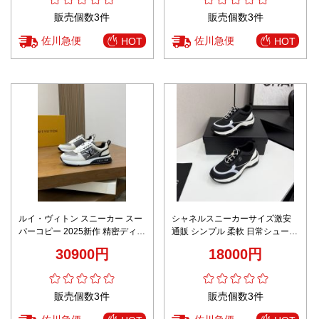
販売個数3件
販売個数3件
佐川急便
佐川急便
HOT
HOT
ルイ・ヴィトン スニーカー スー
シャネルスニーカーサイズ激安
パーコピー 2025新作 精密ディテ
通販 シンプル 柔軟 日常シューズ
ール 本格派モデル 高再現度 高級
カジュアル 運動 ブラック
30900円
18000円
感仕上げ 安心サイト
販売個数3件
販売個数3件