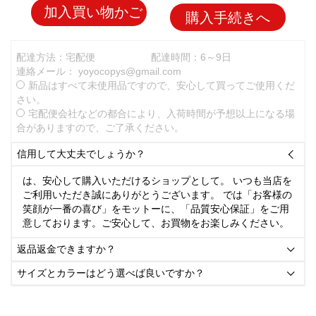
加入買い物かご
購入手続きへ
配達方法：宅配便
配達時間：6～9日
連絡メール：
yoyocopys@gmail.com
新品はすべて未使用品ですので、安心して買ってご使用くだ
さい。
宅配便会社などの都合により、入荷時間が予想以上になる場
合がありますので、ご了承ください。
信用して大丈夫でしょうか？

は、安心して購入いただけるショップとして。 いつも当店を
ご利用いただき誠にありがとうございます。 では「お客様の
笑顔が一番の喜び」をモットーに、「品質安心保証」をご用
意しております。ご安心して、お買物をお楽しみください。
返品返金できますか？

サイズとカラーはどう選べば良いですか？
