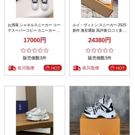
お洒落 シャネルスニーカー コー
ルイ・ヴィトン スニーカー 2025
デスーパーコピー スニーカー 柔
新作 激安通販 高評価 口コミ多数
軟 高級品 カジュアルシューズ 歩
快適な着心地 本格派モデル
17000円
24380円
きやすい ブラック
販売個数3件
販売個数3件
佐川急便
佐川急便
HOT
HOT