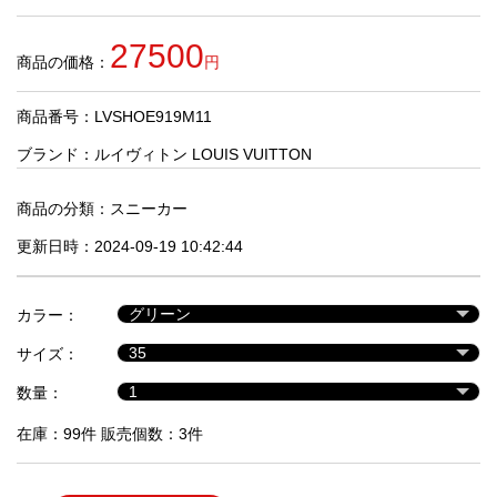
品
27500
商品の価格：
円
人
気
商品番号：LVSHOE919M11
商
品
ブランド：
ルイヴィトン LOUIS VUITTON
商品の分類：
スニーカー
セ
更新日時：2024-09-19 10:42:44
ー
ル
商
カラー：
品
サイズ：
数量：
在庫：99件 販売個数：3件