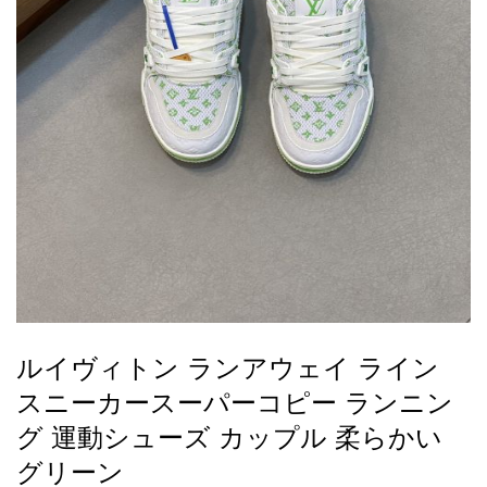
録
ー
ら
アイフォーンケ
管
せ
2026人気特集
アクセサリー
衣装セット
住まい用品
スカーフ
バッグ
ズボン
ベルト
財布
時計
小物
服
靴
ース
理
最
新
製
品
ルイヴィトン ランアウェイ ライン
お
スニーカースーパーコピー ランニン
す
す
グ 運動シューズ カップル 柔らかい
め
グリーン
商