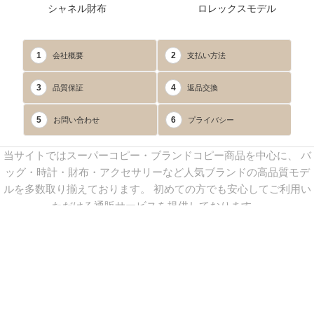
シャネル財布
ロレックスモデル
1
2
会社概要
支払い方法
3
4
品質保証
返品交換
5
6
お問い合わせ
プライバシー
当サイトではスーパーコピー・ブランドコピー商品を中心に、 バ
ッグ・時計・財布・アクセサリーなど人気ブランドの高品質モデ
ルを多数取り揃えております。 初めての方でも安心してご利用い
ただける通販サービスを提供しております。
連絡先：
yoyocopys@gmail.com
／ Line: yoyocopy ／ 店長：渡辺
実香 ／ 営業時間：08：30～23：30（24時間受付）
※当WEBサイト掲載写真の無断転載・外部利用を禁止します。
Copyright © 2013-2025
YOYOCOPY
All Rights Reserved.
sitemap