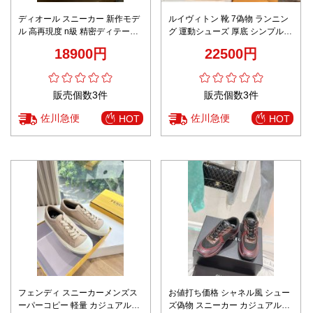
ディオール スニーカー 新作モデ
ルイヴィトン 靴 7偽物 ランニン
ル 高再現度 n級 精密ディテール
グ 運動シューズ 厚底 シンプル
高級レベル仕様 本革使用 安心サ
柔らかい 歩き易い ブラック
18900円
22500円
イト 日本倉庫 発送保証
販売個数3件
販売個数3件
佐川急便
佐川急便
HOT
HOT
フェンディ スニーカーメンズス
お値打ち価格 シャネル風 シュー
ーパーコピー 軽量 カジュアルシ
ズ偽物 スニーカー カジュアルシ