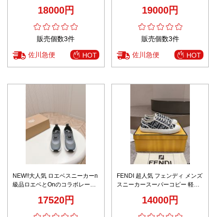
ューズ 柔軟 スポーツ ベージュ色
ューズ 通気性いい ファッション
18000円
19000円
レッド
販売個数3件
販売個数3件
佐川急便
佐川急便
HOT
HOT
NEW!!大人気 ロエベスニーカーn
FENDI 超人気 フェンディ メンズ
級品ロエベとOnのコラボレーシ
スニーカースーパーコピー 軽量
ョン
カジュアルシューズ 通気性いい
17520円
14000円
歩きやすい ブラック