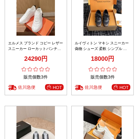
エルメス ブランド コピー レザー
ルイヴィトン マキシ スニーカー
スニーカー ローカットパンチン
偽物 シューズ 柔軟 シンプル 上
グ仕様 上質感
質商品 カジュアル ブラック
24290円
18000円
販売個数3件
販売個数3件
佐川急便
佐川急便
HOT
HOT