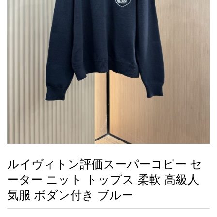
録
ー
ら
アイフォーンケ
管
せ
2026人気特集
アクセサリー
衣装セット
住まい用品
スカーフ
バッグ
ズボン
ベルト
財布
時計
小物
服
靴
ース
理
最
新
製
品
ルイヴィトン評価スーパーコピー セ
お
ーター ニット トップス 柔軟 高級人
す
す
気服 ボダン付き ブルー
め
商