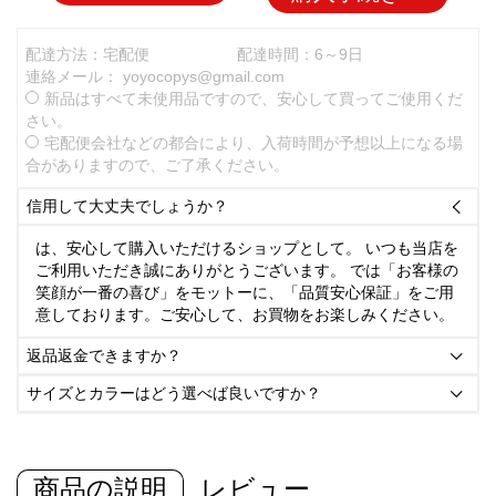
配達方法：宅配便
配達時間：6～9日
連絡メール：
yoyocopys@gmail.com
新品はすべて未使用品ですので、安心して買ってご使用くだ
さい。
宅配便会社などの都合により、入荷時間が予想以上になる場
合がありますので、ご了承ください。
信用して大丈夫でしょうか？

は、安心して購入いただけるショップとして。 いつも当店を
ご利用いただき誠にありがとうございます。 では「お客様の
笑顔が一番の喜び」をモットーに、「品質安心保証」をご用
意しております。ご安心して、お買物をお楽しみください。
返品返金できますか？

サイズとカラーはどう選べば良いですか？

商品の説明
レビュー