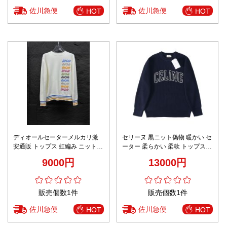
佐川急便
佐川急便
HOT
HOT
ディオールセーターメルカリ激
セリーヌ 黒ニット偽物 暖かい セ
安通販 トップス 虹編み ニット素
ーター 柔らかい 柔軟 トップス
材 シンプル 大人気 ホワイト
ロゴ刺繍 ファッション感 上質 ブ
9000円
13000円
ラック
販売個数1件
販売個数1件
佐川急便
佐川急便
HOT
HOT