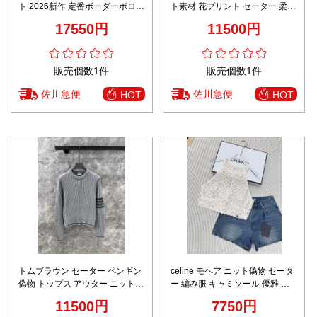
ト 2026新作 定番ボーダーポロセ
ト素材 花プリント セーター 柔ら
ーター 高評価 口コミ多数 高再現
かい ファッション感 ホワイト
17550円
11500円
度 快適な着心地 丁寧な縫製 安心
サイト
販売個数1件
販売個数1件
佐川急便
佐川急便
HOT
HOT
トムブラウン セーター ペンギン
celine モヘア ニット偽物 セータ
偽物 トップス アウター ニット素
ー 編み服 キャミソール 優雅 フ
材 学院風 暖かい グレイ
ァッション レディース 美しい ホ
11500円
7750円
ワイト