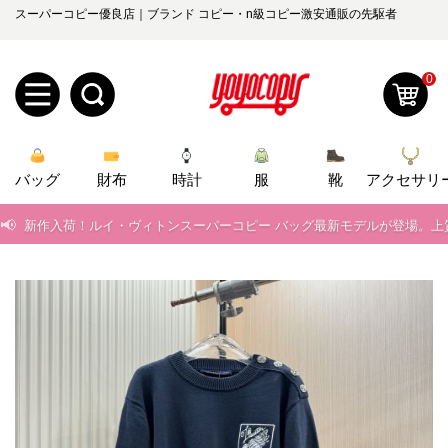
スーパーコピー優良店｜ブランド コピー・n級コピー激安通販の先駆者
📢
2026春の新作続々更新中！期間中のご注文でお得な割引をご利用いただ
📢
新作入荷！ルイ・ヴィトンスーパーコピー バッグ最新モデルが登場。上
0
📢
当店は正真正銘のn級スーパーコピーのみ取扱い。最高品質の再現度を
新
📢
2026春の新作続々更新中！期間中のご注文でお得な割引をご利用いただ
バッグ
規
ロ
財布
時計
服
靴
アクセサリ
📢
新作入荷！ルイ・ヴィトンスーパーコピー バッグ最新モデルが登場。上
ユ
グ
0
ー
イ
ザ
ン
オ
ー
ー
お
yoyocopys@gmail.com
登
ダ
知