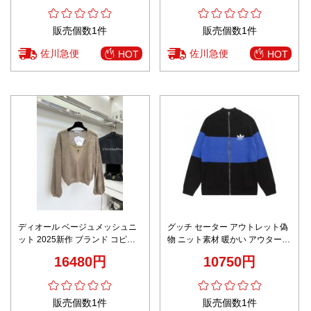
販売個数1件
販売個数1件
佐川急便
佐川急便
HOT
HOT
ディオール ベージュメッシュニ
グッチ セーター アウトレット偽
ット 2025新作 ブランド コピー
物 ニット素材 暖かい アウター
安全通販 通気性抜群 快適な着心
adidas*Gucciコラボ 刺繍 ブルー
16480円
10750円
地 シンプルデザイン レビュー高
リピ率
販売個数1件
販売個数1件