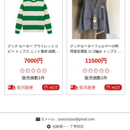
グッチ セーター アウトレットコ
グッチセーターフェルマーの料
ピー トップス ニット素材 縞模様
理激安通販 ロゴ編み トップス ニ
まるくび 柔らかい グリーン
ット素材 暖かい V形 グレイ
7000円
11500円
販売個数1件
販売個数1件
佐川急便
佐川急便
HOT
HOT
Eメール：
yoyocopys@gmail.com
信頼第一・丁寧対応