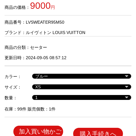
品
9000
商品の価格：
円
商品番号：LVSWEATER95M50
人
気
ブランド：
ルイヴィトン LOUIS VUITTON
商
品
商品の分類：
セーター
更新日時：2024-09-05 08:57:12
セ
ー
カラー：
ル
商
サイズ：
品
数量：
在庫：99件 販売個数：1件
加入買い物かご
購入手続きへ