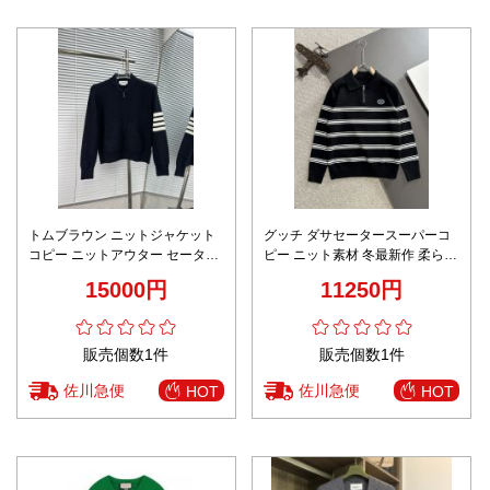
トムブラウン ニットジャケット
グッチ ダサセータースーパーコ
コピー ニットアウター セーター
ピー ニット素材 冬最新作 柔らか
純綿 柔らかい トップス 柔軟 ブ
いくて暖かい ウール ロゴ刺繍 縞
15000円
11250円
ルー
ブラック
販売個数1件
販売個数1件
佐川急便
佐川急便
HOT
HOT