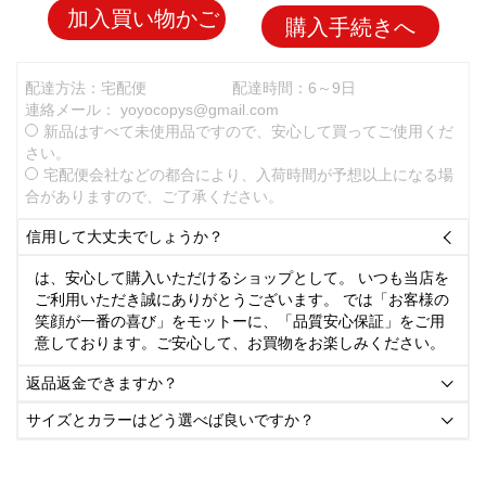
加入買い物かご
購入手続きへ
配達方法：宅配便
配達時間：6～9日
連絡メール：
yoyocopys@gmail.com
新品はすべて未使用品ですので、安心して買ってご使用くだ
さい。
宅配便会社などの都合により、入荷時間が予想以上になる場
合がありますので、ご了承ください。
信用して大丈夫でしょうか？

は、安心して購入いただけるショップとして。 いつも当店を
ご利用いただき誠にありがとうございます。 では「お客様の
笑顔が一番の喜び」をモットーに、「品質安心保証」をご用
意しております。ご安心して、お買物をお楽しみください。
返品返金できますか？

サイズとカラーはどう選べば良いですか？
