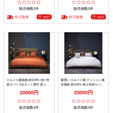
販売個数3件
販売個数3件
佐川急便
佐川急便
HOT
HOT
エルメス服偽物 綿100% 掛け布
爆買い エルメス風 クッション激
団カバー 3点セット贅沢 柔らか
安通販 綿100% 掛け布団カバー
い シンプル 大人気 オレンジ
3点セット贅沢 柔らかい シンプ
20000円
20000円
ル 大人気 ホワイト
販売個数3件
販売個数3件