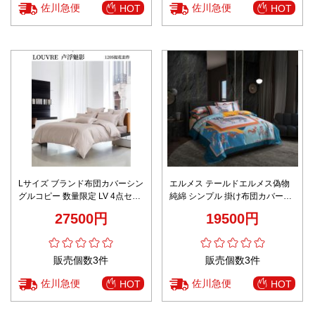
佐川急便
佐川急便
HOT
HOT
Lサイズ ブランド布団カバーシン
エルメス テールドエルメス偽物
グルコピー 数量限定 LV 4点セッ
純綿 シンプル 掛け布団カバーセ
ト 純綿 掛け布団 カバー ボック
ット 柔らかい プリント カラフル
27500円
19500円
スシーツ 枕カバー ピンク
ブルー
販売個数3件
販売個数3件
佐川急便
佐川急便
HOT
HOT