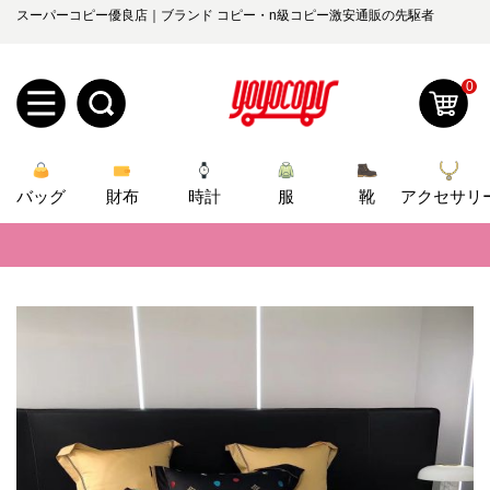
スーパーコピー優良店｜ブランド コピー・n級コピー激安通販の先駆者
0
新
バッグ
規
ロ
財布
時計
服
靴
アクセサリ
📢
当店は正真正銘のn級スーパーコピーのみ取扱い。最高品質の再現度を
ユ
グ
📢
2026春の新作続々更新中！期間中のご注文でお得な割引をご利用いただ
0
ー
イ
📢
新作入荷！ルイ・ヴィトンスーパーコピー バッグ最新モデルが登場。上
ザ
ン
📢
当店は正真正銘のn級スーパーコピーのみ取扱い。最高品質の再現度を
オ
📢
2026春の新作続々更新中！期間中のご注文でお得な割引をご利用いただ
ー
ー
お
yoyocopys@gmail.com
📢
新作入荷！ルイ・ヴィトンスーパーコピー バッグ最新モデルが登場。上
登
ダ
知