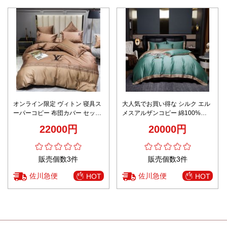
オンライン限定 ヴィトン 寝具ス
大人気でお買い得な シルク エル
ーパーコピー 布団カバー セット
メスアルザンコピー 綿100%サ
純綿 掛け布団 カバー ボックスシ
テン掛け布団カバー 3点セット
22000円
20000円
ーツ 枕カバー ブラウン
柔らかい グリーン
販売個数3件
販売個数3件
佐川急便
佐川急便
HOT
HOT