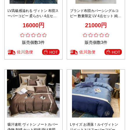
LV高級感溢れる ヴィトン 布団ス
ブランド布団カバーシングルコ
ーパーコピー 柔らかい 4点セッ
ピー 数量限定 LV 4点セット 純綿
ト 純綿 掛け布団 カバー ボック
掛け布団 カバー ボックスシーツ
16000円
21000円
スシーツ 枕カバー ピンク
枕カバー ピンク
販売個数3件
販売個数3件
佐川急便
佐川急便
HOT
HOT
吸汗速乾 ヴィトン ノートカバー
Lサイズ お洒落！ルイヴィトン
偽物 刺繍 セット純綿 掛け布団
リベットとはスーパーコピー 柔