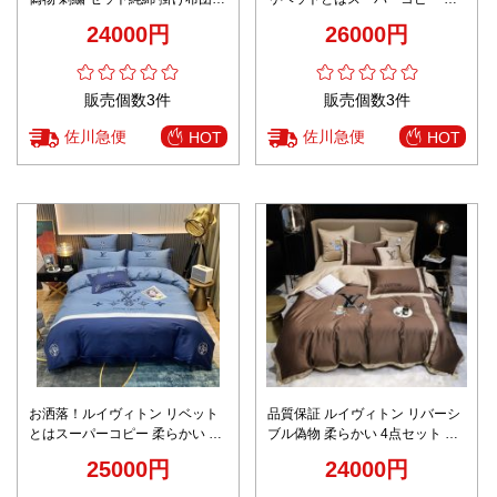
カバー ボックスシーツ 枕カバー
らかい 4点セット 純綿 掛け布団
24000円
26000円
ブラウン
カバー ボックスシーツ 枕カバー
ブルー
販売個数3件
販売個数3件
佐川急便
佐川急便
HOT
HOT
お洒落！ルイヴィトン リベット
品質保証 ルイヴィトン リバーシ
とはスーパーコピー 柔らかい 4
ブル偽物 柔らかい 4点セット 純
点セット 純綿 掛け布団 カバー
綿 掛け布団 カバー ボックスシー
25000円
24000円
ボックスシーツ 枕カバー ブルー
ツ 枕カバー ブラウン