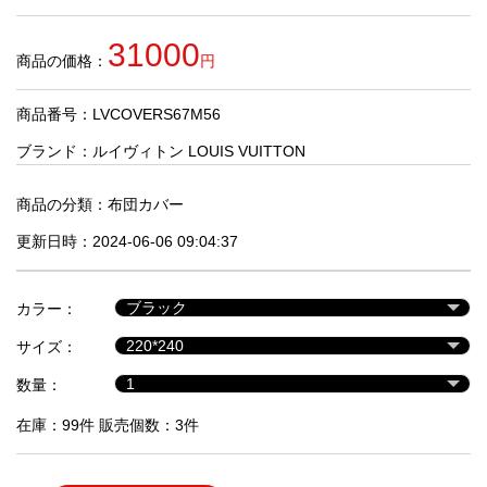
品
31000
商品の価格：
円
人
気
商品番号：LVCOVERS67M56
商
品
ブランド：
ルイヴィトン LOUIS VUITTON
商品の分類：
布団カバー
セ
更新日時：2024-06-06 09:04:37
ー
ル
商
カラー：
品
サイズ：
数量：
在庫：99件 販売個数：3件