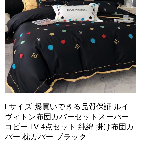
録
ー
ら
アイフォーンケ
管
せ
2026人気特集
アクセサリー
衣装セット
住まい用品
スカーフ
バッグ
ズボン
ベルト
財布
時計
小物
服
靴
ース
理
最
新
製
品
Lサイズ 爆買いできる品質保証 ルイ
お
ヴィトン布団カバーセットスーパー
す
す
コピー LV 4点セット 純綿 掛け布団カ
め
バー 枕カバー ブラック
商