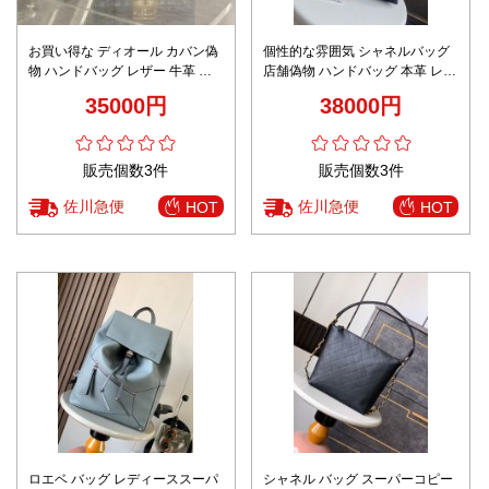
お買い得な ディオール カバン偽
個性的な雰囲気 シャネルバッグ
物 ハンドバッグ レザー 牛革 優
店舗偽物 ハンドバッグ 本革 レザ
雅レディ チェーンバッグ ブルー
ー 優雅レディ As8023 ブラック
35000円
38000円
販売個数3件
販売個数3件
佐川急便
佐川急便
HOT
HOT
ロエベ バッグ レディーススーパ
シャネル バッグ スーパーコピー