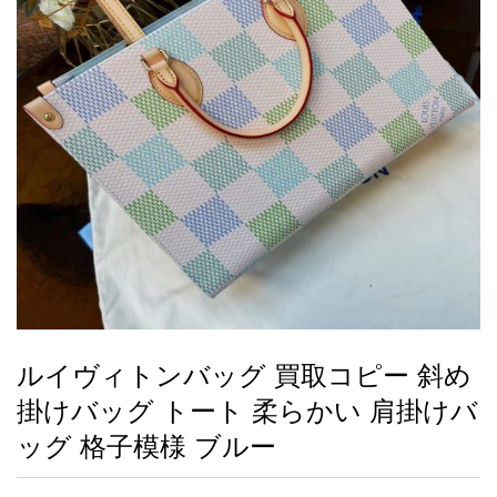
録
ー
ら
アイフォーンケ
管
せ
2026人気特集
アクセサリー
衣装セット
住まい用品
スカーフ
バッグ
ズボン
ベルト
財布
時計
小物
服
靴
ース
理
最
新
製
品
ルイヴィトンバッグ 買取コピー 斜め
お
掛けバッグ トート 柔らかい 肩掛けバ
す
す
ッグ 格子模様 ブルー
め
商