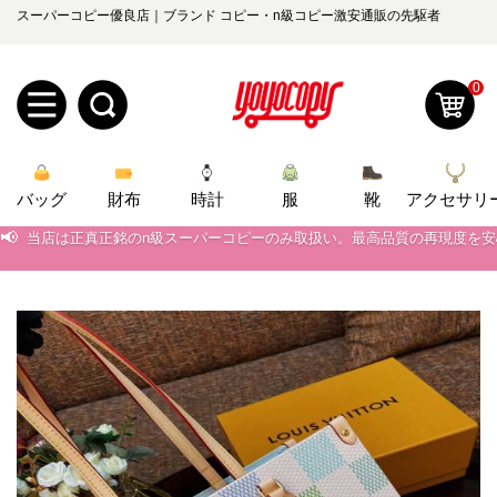
スーパーコピー優良店｜ブランド コピー・n級コピー激安通販の先駆者
0
新
バッグ
規
ロ
財布
時計
服
靴
アクセサリ
📢
当店は正真正銘のn級スーパーコピーのみ取扱い。最高品質の再現度を
📢
ユ
グ
2026春の新作続々更新中！期間中のご注文でお得な割引をご利用いただ
📢
新作入荷！ルイ・ヴィトンスーパーコピー バッグ最新モデルが登場。上
0
ー
イ
📢
当店は正真正銘のn級スーパーコピーのみ取扱い。最高品質の再現度を
ザ
ン
オ
📢
2026春の新作続々更新中！期間中のご注文でお得な割引をご利用いただ
ー
ー
お
📢
新作入荷！ルイ・ヴィトンスーパーコピー バッグ最新モデルが登場。上
yoyocopys@gmail.com
登
ダ
知