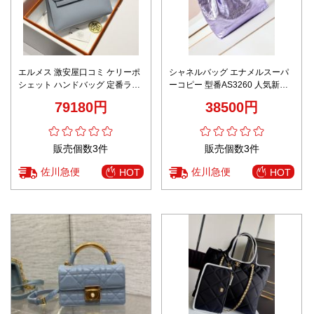
エルメス 激安屋口コミ ケリーポ
シャネルバッグ エナメルスーパ
シェット ハンドバッグ 定番ライ
ーコピー 型番AS3260 人気新作
トブルー 2026新作 高再現度 精
レディース キラキラ 肩掛けバッ
79180円
38500円
密ディテール 高級感仕上げ 安心
グ パープル
サイト
販売個数3件
販売個数3件
佐川急便
佐川急便
HOT
HOT