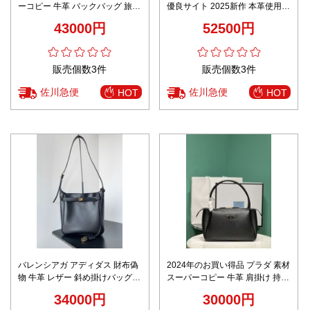
ーコピー 牛革 バックバッグ 旅行
優良サイト 2025新作 本革使用
通学 ファッション 大容量 9031
高再現度 チェーンショルダー 高
43000円
52500円
ブルー
級感仕上げ
販売個数3件
販売個数3件
佐川急便
佐川急便
HOT
HOT
バレンシアガ アディダス 財布偽
2024年のお買い得品 プラダ 素材
物 牛革 レザー 斜め掛けバッグ
スーパーコピー 牛革 肩掛け 持ち
高品質 シンプル ブラック
バッグ シンプルながら実用 レデ
34000円
30000円
ィース ブラック