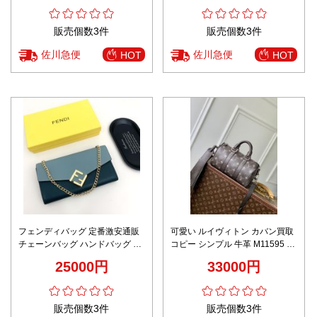
販売個数3件
販売個数3件
佐川急便
佐川急便
HOT
HOT
フェンディバッグ 定番激安通販
可愛い ルイヴィトン カバン買取
チェーンバッグ ハンドバッグ 本
コピー シンプル 牛革 M11595 ハ
革 優雅 レディース ブルー
ンドバッグ 女性 花柄 ブラウン
25000円
33000円
販売個数3件
販売個数3件