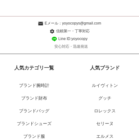
Eメール：
yoyocopys@gmail.com
信頼第一・丁寧対応
Line ID:yoyocopy
安心対応・迅速発送
人気カテゴリ一覧
人気ブランド
ブランド腕時計
ルイヴィトン
ブランド財布
グッチ
ブランドバッグ
ロレックス
ブランドシューズ
セリーヌ
ブランド服
エルメス