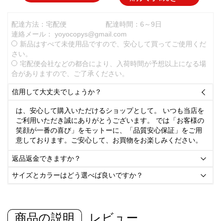
配達方法：宅配便
配達時間：6～9日
連絡メール：
yoyocopys@gmail.com
新品はすべて未使用品ですので、安心して買ってご使用くだ
さい。
宅配便会社などの都合により、入荷時間が予想以上になる場
合がありますので、ご了承ください。
信用して大丈夫でしょうか？

は、安心して購入いただけるショップとして。 いつも当店を
ご利用いただき誠にありがとうございます。 では「お客様の
笑顔が一番の喜び」をモットーに、「品質安心保証」をご用
意しております。ご安心して、お買物をお楽しみください。
返品返金できますか？

サイズとカラーはどう選べば良いですか？

商品の説明
レビュー