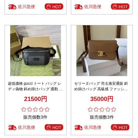
佐川急便
佐川急便
HOT
HOT
超低価格 gucci トート バッグ レ
セリーヌバッグ 売る激安通販 斜
ディ偽物 斜め掛けバッグ 通勤 レ
め掛けバッグ 高級感 ファッショ
ザー 牛革 795463 ブラック
ン 187363 日常用 女性 深い ブラ
21500円
35000円
ウン
販売個数3件
販売個数3件
佐川急便
佐川急便
HOT
HOT