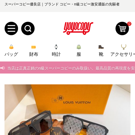
スーパーコピー優良店｜ブランド コピー・n級コピー激安通販の先駆者
0
📢
当店は正真正銘のn級スーパーコピーのみ取扱い。最高品質の再現度を
📢
2026春の新作続々更新中！期間中のご注文でお得な割引をご利用いただ
新
📢
新作入荷！ルイ・ヴィトンスーパーコピー バッグ最新モデルが登場。上
バッグ
規
ロ
財布
時計
服
靴
アクセサリ
📢
当店は正真正銘のn級スーパーコピーのみ取扱い。最高品質の再現度を
ユ
グ
📢
2026春の新作続々更新中！期間中のご注文でお得な割引をご利用いただ
0
ー
イ
📢
新作入荷！ルイ・ヴィトンスーパーコピー バッグ最新モデルが登場。上
ザ
ン
オ
ー
ー
お
yoyocopys@gmail.com
登
ダ
知