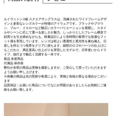
ルイヴィトン n級 スクエアサングラスは、洗練されたワイドフレームデザ
インと多彩なレンズカラーが特徴のアイウェアです。ブラックやブラウ
ン、ブルー、イエローなど幅広いカラーバリエーションを展開し、スタイ
ルやシーンに応じて選べる楽しさが魅力。しっかりとしたフレーム構造で
顔周りを引き締めながらも、軽量設計により長時間の着用でも快適なフィ
ット感を実現しています。レンズは程よい透過性と遮光性を兼ね備え、日
差しを抑えつつ視界をクリアに保ちます。細部のロゴやパーツの仕上げに
もこだわり、満足度高い仕上がりを実現したモデルで、日常使いからドラ
イブ、旅行まで幅広く活躍する一本です。
新品 未使用品
付属品 保存袋
弊社が全部の商品は実物を撮影しますが、ご安心して買っていただきます
ようお願い申し上げます。
※画像の商品は光の照射や角度により、実物と色味が異なる場合がござい
ます
品質保証：お届いた商品についてなにか問題がありましたらお気軽にご連
絡をお願い致します。