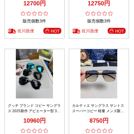
12700円
12750円
サイト 追跡可能
技術再現 安心サイト 数量限定入
荷
販売個数3件
販売個数3件
佐川急便
佐川急便
HOT
HOT
グッチ ブランド コピー サングラ
カルティエ サングラス サントス
ス 2025新作 アビエーター型 3カ
スーパーコピー 軽量 メンズ眼鏡
ラー選択 高再現度 人気モデル
紫外線を遮断する シンプル 偏光
10960円
8750円
ゴールド