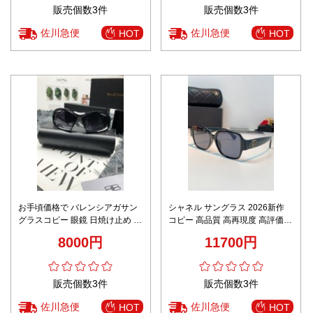
販売個数3件
販売個数3件
佐川急便
佐川急便
HOT
HOT
お手頃価格で バレンシアガサン
シャネル サングラス 2026新作
グラスコピー 眼鏡 日焼け止め シ
コピー 高品質 高再現度 高評価
ンプル 高級感 紫外線防止 ブラッ
精密ディテール 安心サイト 職人
8000円
11700円
ク
技術再現 数量限定入荷
販売個数3件
販売個数3件
佐川急便
佐川急便
HOT
HOT