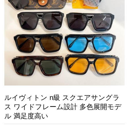
録
ー
ら
アイフォーンケ
管
せ
2026人気特集
アクセサリー
衣装セット
住まい用品
スカーフ
バッグ
ズボン
ベルト
財布
時計
小物
服
靴
ース
理
最
新
製
品
ルイヴィトン n級 スクエアサングラ
お
ス ワイドフレーム設計 多色展開モデ
す
す
ル 満足度高い
め
商