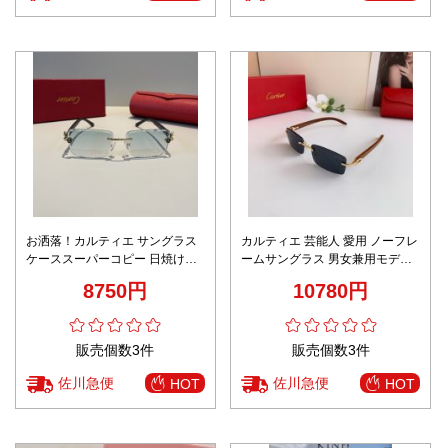
お洒落！カルティエ サングラス
カルティエ 芸能人 愛用 ノーフレ
ケーススーパーコピー 日焼け止
ームサングラス 男女兼用モデル
め 眼鏡 ファッション 偏光 ブル
精密ディテール 高級感仕上げ
8750円
10780円
ー
販売個数3件
販売個数3件
佐川急便
佐川急便
HOT
HOT