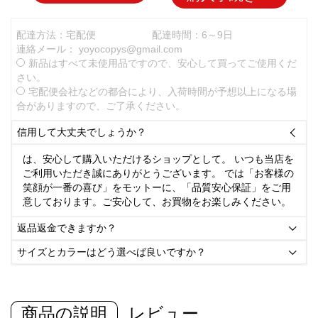
配達方法：宅配便
配達時間：6～9日
連絡メール：
yoyocopys@gmail.com
新品はすべて未使用品ですので、安心して買ってご使用くだ
さい。
宅配便会社などの都合により、入荷時間が予想以上になる場
合がありますので、ご了承ください。
信用して大丈夫でしょうか？

は、安心して購入いただけるショップとして。 いつも当店を
ご利用いただき誠にありがとうございます。 では「お客様の
笑顔が一番の喜び」をモットーに、「品質安心保証」をご用
意しております。ご安心して、お買物をお楽しみください。
返品返金できますか？

サイズとカラーはどう選べば良いですか？

商品の説明
レビュー