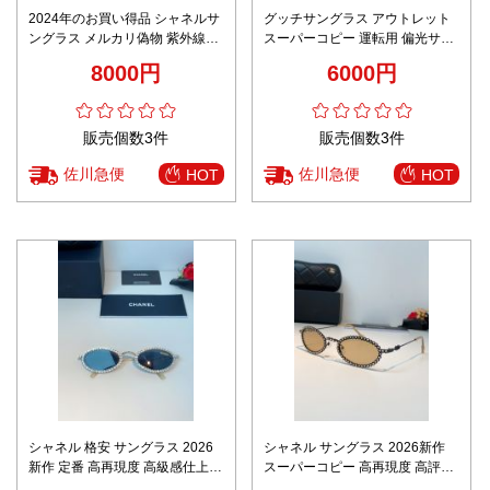
2024年のお買い得品 シャネルサ
グッチサングラス アウトレット
ングラス メルカリ偽物 紫外線防
スーパーコピー 運転用 偏光サン
止 型番CH0825 おしゃれ 品質保
グラス 超軽量 ファッション感 ブ
8000円
6000円
証 シンプル 3色可選
ラック
販売個数3件
販売個数3件
佐川急便
佐川急便
HOT
HOT
シャネル 格安 サングラス 2026
シャネル サングラス 2026新作
新作 定番 高再現度 高級感仕上げ
スーパーコピー 高再現度 高評価
精密ディテール 正確な刻印 安心
口コミ多数 精密ディテール 職人