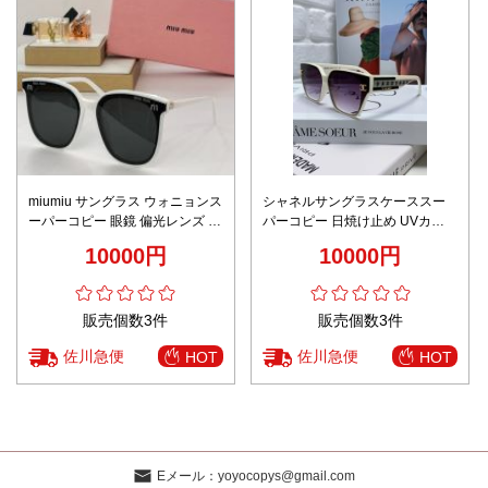
miumiu サングラス ウォニョンス
シャネルサングラスケーススー
ーパーコピー 眼鏡 偏光レンズ 自
パーコピー 日焼け止め UVカッ
転車 登山 釣り 紫外線防止
ト 眼鏡 優雅レディ ホワイト
10000円
10000円
033220 5色可選
販売個数3件
販売個数3件
佐川急便
佐川急便
HOT
HOT
Eメール：
yoyocopys@gmail.com